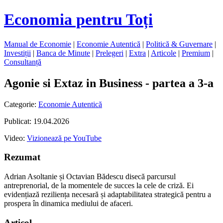
Economia pentru Toți
Manual de Economie
|
Economie Autentică
|
Politică & Guvernare
|
Investiții
|
Banca de Minute
|
Prelegeri
|
Extra
|
Articole
|
Premium
|
Consultanță
Agonie si Extaz in Business - partea a 3-a
Categorie:
Economie Autentică
Publicat: 19.04.2026
Video:
Vizionează pe YouTube
Rezumat
Adrian Asoltanie și Octavian Bădescu disecă parcursul
antreprenorial, de la momentele de succes la cele de criză. Ei
evidențiază reziliența necesară și adaptabilitatea strategică pentru a
prospera în dinamica mediului de afaceri.
Articol