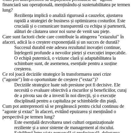
financiară sau operațională, menținându-și sustenabilitatea pe termen
lung?
Reziliența implică o analiză riguroasă a cauzelor, ajustarea
rapidă a strategiei de business și optimizarea costurilor. Este
crucială și o comunicare transparentă cu echipa și partenerii,
alături de căutarea unor noi surse de venit sau piețe.
Care sunt factorii cheie care contribuie la atingerea "extazului" în
afaceri, adică la o creștere exponențială și un succes de durată?
Succesul durabil este adesea rezultatul inovației continue,
înțelegerii profunde a nevoilor pieței și execuției impecabile.
O echipă puternică, o viziune clară și adaptabilitatea la
schimbare sunt, de asemenea, esențiale pentru a susține
creșterea.
Ce rol joacă deciziile strategice în transformarea unei crize
("agonie") într-o oportunitate de creștere ("extaz")?
Deciziile strategice luate sub presiune pot fi decisive. Ele
necesită o evaluare obiectivă a riscurilor și beneficiilor, curaj
de a pivota sau de a investi în noi direcții, și o execuție
disciplinată pentru a capitaliza pe schimbările din piață.
Cum pot antreprenorii să se pregătească pentru ciclul continuu de
"agonie și extaz" în afaceri, evitând epuizarea și menținând o
perspectivă pe termen lung?
Este esențială dezvoltarea unei culturi organizaționale
reziliente și a unor sisteme de management al riscului.
Echilibrul între viața personală și profesională, delegarea