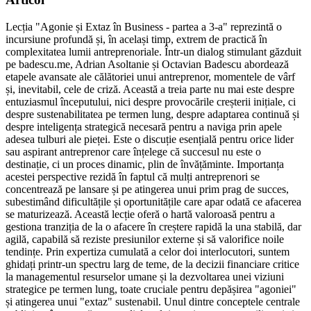
Lecția "Agonie și Extaz în Business - partea a 3-a" reprezintă o
incursiune profundă și, în același timp, extrem de practică în
complexitatea lumii antreprenoriale. Într-un dialog stimulant găzduit
pe badescu.me, Adrian Asoltanie și Octavian Badescu abordează
etapele avansate ale călătoriei unui antreprenor, momentele de vârf
și, inevitabil, cele de criză. Această a treia parte nu mai este despre
entuziasmul începutului, nici despre provocările creșterii inițiale, ci
despre sustenabilitatea pe termen lung, despre adaptarea continuă și
despre inteligența strategică necesară pentru a naviga prin apele
adesea tulburi ale pieței. Este o discuție esențială pentru orice lider
sau aspirant antreprenor care înțelege că succesul nu este o
destinație, ci un proces dinamic, plin de învățăminte. Importanța
acestei perspective rezidă în faptul că mulți antreprenori se
concentrează pe lansare și pe atingerea unui prim prag de succes,
subestimând dificultățile și oportunitățile care apar odată ce afacerea
se maturizează. Această lecție oferă o hartă valoroasă pentru a
gestiona tranziția de la o afacere în creștere rapidă la una stabilă, dar
agilă, capabilă să reziste presiunilor externe și să valorifice noile
tendințe. Prin expertiza cumulată a celor doi interlocutori, suntem
ghidați printr-un spectru larg de teme, de la decizii financiare critice
la managementul resurselor umane și la dezvoltarea unei viziuni
strategice pe termen lung, toate cruciale pentru depășirea "agoniei"
și atingerea unui "extaz" sustenabil. Unul dintre conceptele centrale