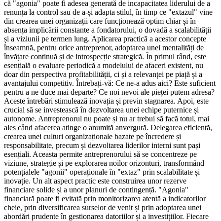
că "agonia" poate fi adesea generată de incapacitatea liderului de a
renunța la control sau de a-și adapta stilul, în timp ce "extazul" vine
din crearea unei organizații care funcționează optim chiar și în
absența implicării constante a fondatorului, o dovadă a scalabilității
și a viziunii pe termen lung. Aplicarea practică a acestor concepte
înseamnă, pentru orice antreprenor, adoptarea unei mentalități de
învățare continuă și de introspecție strategică. În primul rând, este
esențială o evaluare periodică a modelului de afaceri existent, nu
doar din perspectiva profitabilității, ci și a relevanței pe piață și a
avantajului competitiv. Întrebați-vă: Ce ne-a adus aici? Este suficient
pentru a ne duce mai departe? Ce noi nevoi ale pieței putem adresa?
Aceste întrebări stimulează inovația și previn stagnarea. Apoi, este
crucial să se investească în dezvoltarea unei echipe puternice și
autonome. Antreprenorul nu poate și nu ar trebui să facă totul, mai
ales când afacerea atinge o anumită anvergură. Delegarea eficientă,
crearea unei culturi organizaționale bazate pe încredere și
responsabilitate, precum și dezvoltarea liderilor interni sunt pași
esențiali. Aceasta permite antreprenorului să se concentreze pe
viziune, strategie și pe explorarea noilor orizonturi, transformând
potențialele "agonii" operaționale în "extaz" prin scalabilitate și
inovație. Un alt aspect practic este construirea unor rezerve
financiare solide și a unor planuri de contingență. "Agonia"
financiară poate fi evitată prin monitorizarea atentă a indicatorilor
cheie, prin diversificarea surselor de venit și prin adoptarea unei
abordări prudente în gestionarea datoriilor și a investițiilor. Fiecare