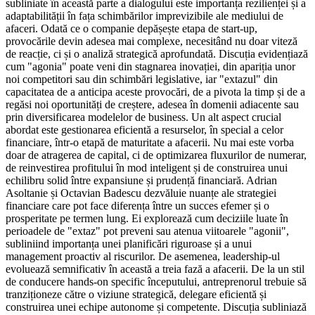
subliniate în această parte a dialogului este importanța rezilienței și a
adaptabilității în fața schimbărilor imprevizibile ale mediului de
afaceri. Odată ce o companie depășește etapa de start-up,
provocările devin adesea mai complexe, necesitând nu doar viteză
de reacție, ci și o analiză strategică aprofundată. Discuția evidențiază
cum "agonia" poate veni din stagnarea inovației, din apariția unor
noi competitori sau din schimbări legislative, iar "extazul" din
capacitatea de a anticipa aceste provocări, de a pivota la timp și de a
regăsi noi oportunități de creștere, adesea în domenii adiacente sau
prin diversificarea modelelor de business. Un alt aspect crucial
abordat este gestionarea eficientă a resurselor, în special a celor
financiare, într-o etapă de maturitate a afacerii. Nu mai este vorba
doar de atragerea de capital, ci de optimizarea fluxurilor de numerar,
de reinvestirea profitului în mod inteligent și de construirea unui
echilibru solid între expansiune și prudență financiară. Adrian
Asoltanie și Octavian Badescu dezvăluie nuanțe ale strategiei
financiare care pot face diferența între un succes efemer și o
prosperitate pe termen lung. Ei explorează cum deciziile luate în
perioadele de "extaz" pot preveni sau atenua viitoarele "agonii",
subliniind importanța unei planificări riguroase și a unui
management proactiv al riscurilor. De asemenea, leadership-ul
evoluează semnificativ în această a treia fază a afacerii. De la un stil
de conducere hands-on specific începutului, antreprenorul trebuie să
tranziționeze către o viziune strategică, delegare eficientă și
construirea unei echipe autonome și competente. Discuția subliniază