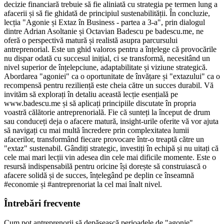
decizie financiară trebuie să fie aliniată cu strategia pe termen lung a
afacerii și să fie ghidată de principiul sustenabilității. În concluzie,
lecția "Agonie și Extaz în Business - partea a 3-a", prin dialogul
dintre Adrian Asoltanie și Octavian Badescu pe badescu.me, ne
oferă o perspectivă matură și realistă asupra parcursului
antreprenorial. Este un ghid valoros pentru a înțelege că provocările
nu dispar odată cu succesul inițial, ci se transformă, necesitând un
nivel superior de înțelepciune, adaptabilitate și viziune strategică.
Abordarea "agoniei" ca o oportunitate de învățare și "extazului" ca o
recompensă pentru reziliență este cheia către un succes durabil. Vă
invităm să explorați în detaliu această lecție esențială pe
www.badescu.me și să aplicați principiile discutate în propria
voastră călătorie antreprenorială. Fie că sunteți la început de drum
sau conduceți deja o afacere matură, insight-urile oferite vă vor ajuta
să navigați cu mai multă încredere prin complexitatea lumii
afacerilor, transformând fiecare provocare într-o treaptă către un
"extaz" sustenabil. Gândiți strategic, investiți în echipă și nu uitați că
cele mai mari lecții vin adesea din cele mai dificile momente. Este o
resursă indispensabilă pentru oricine își dorește să construiască o
afacere solidă și de succes, înțelegând pe deplin ce înseamnă
#economie și #antreprenoriat la cel mai înalt nivel.
Întrebări frecvente
Cum pot antreprenorii să depășească perioadele de "agonie"