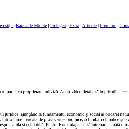
nvestiții
|
Banca de Minute
|
Prelegeri
|
Extra
|
Articole
|
Premium
|
Cons
 în parte, ca proprietate indiviză. Acest video detaliază implicațiile ace
ii juridice, ajungând la fundamentul economic și social al oricărei națiuni
or. Într-o lume marcată de provocări economice, schimbări climatice și o 
 responsabilă și echitabilă. Pentru România, această întrebare capătă o r