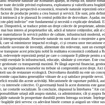
bil: resursele naturale ale României aparțin, în esența lor, tuturor român
e toate deciziile privind explorarea, exploatarea și valorificarea bogății
ficientă. Din perspectivă economică, resursele naturale reprezintă orice 
ca factor de producție pentru a crea bunuri și servicii. Ele sunt, prin def
ă intrinsecă și le plasează în centrul politicilor de dezvoltare. Așadar, m
cote-părți indivize" este fundamental și necesită o explicație detaliată. E
r. Dimpotrivă, se traduce printr-un drept colectiv de proprietate, admini
mai bun interes al proprietarilor săi, adică al tuturor cetățenilor, atât al 
e materializeze în servicii publice de calitate, infrastructură modernă, e
ății intergeneraționale. Resursele naturale nu sunt doar o moștenire a gen
lă, care să minimizeze impactul ecologic, ci și crearea unor mecanisme e
ondurile suverane de investiții, alimentate din redevențe, sunt un exemp
e transpune acest principiu nobil în realitatea economică cotidiană a R
, redevențele reprezintă prețul pe care o companie îl plătește pentru a ut
estiții esențiale în infrastructură, educație, sănătate și cercetare. Este cr
fie gestionate cu transparență maximă. Pe lângă aspectul financiar, gestio
s, iar exploatarea resurselor nu trebuie să compromită acest drept. Aici i
orii sau de restaurare ecologică. Dezvoltarea durabilă nu este un concep
ite capacitatea generațiilor viitoare de a-și satisface propriile nevoi. T
neficii rezultă din aceste activități. Mecanismele de raportare publică, au
te cu interesele colective. O guvernanță bună în acest domeniu este garanț
ate, iar costurile socializate. În concluzie, răspunsul la întrebarea "Ale cu
nsabilitate uriașă atât asupra statului, ca administrator, cât și asupra fi
ățiile naturale în prosperitate durabilă pentru întreaga societate. Înțele
e bogățiile țării servesc cu adevărat binele comun și asigură un viitor sust