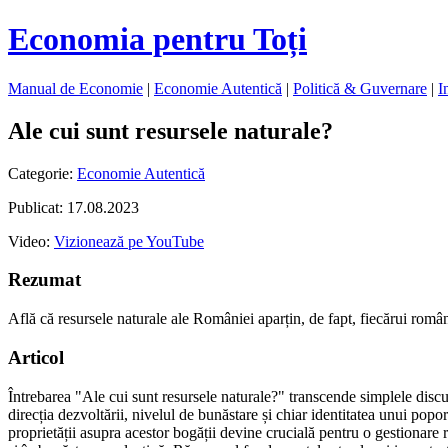
Economia pentru Toți
Manual de Economie
|
Economie Autentică
|
Politică & Guvernare
|
I
Ale cui sunt resursele naturale?
Categorie:
Economie Autentică
Publicat: 17.08.2023
Video:
Vizionează pe YouTube
Rezumat
Află că resursele naturale ale României aparțin, de fapt, fiecărui român
Articol
Întrebarea "Ale cui sunt resursele naturale?" transcende simplele discuț
direcția dezvoltării, nivelul de bunăstare și chiar identitatea unui pop
proprietății asupra acestor bogății devine crucială pentru o gestionare