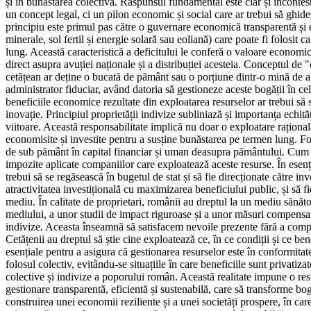
și în bunăstarea colectivă. Răspunsul fundamental este clar și incontesta
un concept legal, ci un pilon economic și social care ar trebui să ghidez
principiu este primul pas către o guvernare economică transparentă și e
minerale, sol fertil și energie solară sau eoliană) care poate fi folosit 
lung. Această caracteristică a deficitului le conferă o valoare economic
direct asupra avuției naționale și a distribuției acesteia. Conceptul de "
cetățean ar deține o bucată de pământ sau o porțiune dintr-o mină de au
administrator fiduciar, având datoria să gestioneze aceste bogății în cel 
beneficiile economice rezultate din exploatarea resurselor ar trebui să s
inovație. Principiul proprietății indivize subliniază și importanța echit
viitoare. Această responsabilitate implică nu doar o exploatare raționa
economisite și investite pentru a susține bunăstarea pe termen lung. F
de sub pământ în capital financiar și uman deasupra pământului. Cum s
impozite aplicate companiilor care exploatează aceste resurse. În esență
trebui să se regăsească în bugetul de stat și să fie direcționate către inv
atractivitatea investițională cu maximizarea beneficiului public, și să 
mediu. În calitate de proprietari, românii au dreptul la un mediu sănăto
mediului, a unor studii de impact riguroase și a unor măsuri compensat
indivize. Aceasta înseamnă să satisfacem nevoile prezente fără a comprom
Cetățenii au dreptul să știe cine exploatează ce, în ce condiții și ce be
esențiale pentru a asigura că gestionarea resurselor este în conformita
folosul colectiv, evitându-se situațiile în care beneficiile sunt privatiz
colective și indivize a poporului român. Această realitate impune o respo
gestionare transparentă, eficientă și sustenabilă, care să transforme bog
construirea unei economii reziliente și a unei societăți prospere, în car