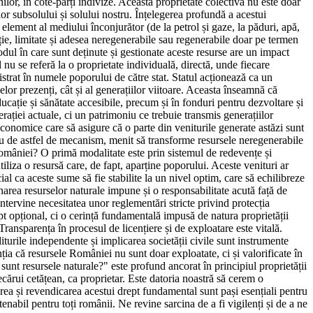
ilor, în cote-părți indivize. Această proprietate colectivă nu este doar
lor subsolului și solului nostru. Înțelegerea profundă a acestui
element al mediului înconjurător (de la petrol și gaze, la păduri, apă,
iniție, limitate și adesea neregenerabile sau regenerabile doar pe termen
odul în care sunt deținute și gestionate aceste resurse are un impact
l nu se referă la o proprietate individuală, directă, unde fiecare
strat în numele poporului de către stat. Statul acționează ca un
celor prezenți, cât și al generațiilor viitoare. Aceasta înseamnă că
ducație și sănătate accesibile, precum și în fonduri pentru dezvoltare și
erației actuale, ci un patrimoniu ce trebuie transmis generațiilor
conomice care să asigure că o parte din veniturile generate astăzi sunt
lu de astfel de mecanism, menit să transforme resursele neregenerabile
omâniei? O primă modalitate este prin sistemul de redevențe și
iliza o resursă care, de fapt, aparține poporului. Aceste venituri ar
ucial ca aceste sume să fie stabilite la un nivel optim, care să echilibreze
narea resurselor naturale impune și o responsabilitate acută față de
ntervine necesitatea unor reglementări stricte privind protecția
t opțional, ci o cerință fundamentală impusă de natura proprietății
ransparența în procesul de licențiere și de exploatare este vitală.
diturile independente și implicarea societății civile sunt instrumente
ia că resursele României nu sunt doar exploatate, ci și valorificate în
i sunt resursele naturale?" este profund ancorat în principiul proprietății
ecărui cetățean, ca proprietar. Este datoria noastră să cerem o
gerea și revendicarea acestui drept fundamental sunt pași esențiali pentru
enabil pentru toți românii. Ne revine sarcina de a fi vigilenți și de a ne