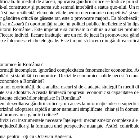
tificială. În mediul de afaceri, aplicarea gândirii critice se traduce prin s
ck-ul constructiv și punerea sub semnul întrebării a status quo-ului. Un m
ă și mai rezilientă, elemente vitale pentru o economie competitivă și sus
r gândirea critică se găsește rar, este o provocare majoră. Ea blochează 
ți se măsoară în oportunități ratate, în politici publice ineficiente și în l
u viitorul României. Este imperativ să cultivăm o cultură a analizei profu
iecare individ, fiecare instituție, are un rol de jucat în promovarea gân
exe înlocuiesc etichetele goale. Este timpul să facem din gândirea critică
e economice în România?
nformații incomplete, ignorând complexitatea fenomenelor economice. Acest
rii și stabilității economice. Deciziile economice solide necesită o anali
ii economice a României?
a noi oportunități, de a analiza riscuri și de a adapta strategii în medii 
erate sau adoptate. Aceasta limitează progresul economic și capacitatea de
sistența etichetărilor simpliste în România?
ient dezvoltarea gândirii critice și un acces la informație adesea superfi
vorizând adoptarea rapidă a unor narațiuni simplificate, chiar și în dom
și promovarea gândirii critice?
ivizii cu instrumentele necesare înțelegerii mecanismelor complexe ale pi
ea prejudecăților și la formarea unei perspective nuanțate. Astfel, contrib
mia pentru Toți cu Octavian Bădescu.