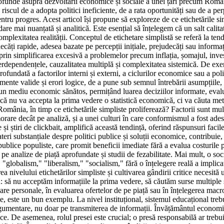
ofunde asupra dezvoltării economice și sociale a unei țări precum Român
iscul de a adopta politici ineficiente, de a rata oportunități sau de a per
 pentru progres. Acest articol își propune să exploreze de ce etichetăril
dare mai nuanțată și analitică. Este esențial să înțelegem că un salt calit
omplexitatea realității. Conceptul de etichetare simplistă se referă la t
ecăți rapide, adesea bazate pe percepții inițiale, prejudecăți sau informați
 prin simplificarea excesivă a problemelor precum inflația, șomajul, investi
terdependențele, cauzalitatea multiplă și complexitatea sistemică. De ex
rofundată a factorilor interni și externi, a ciclurilor economice sau a poli
gumente valide și erori logice, de a pune sub semnul întrebării asumpțiile,
 mediu economic sănătos, permițând luarea deciziilor informate, evaluarea
ică nu va accepta la prima vedere o statistică economică, ci va căuta me
 România, în timp ce etichetările simpliste proliferează? Factorii sunt mul
rare decât pe analiză, și a unei culturi în care conformismul a fost ade
 și știri de clickbait, amplifică această tendință, oferind răspunsuri faci
ateri substanțiale despre politici publice și soluții economice, contribui
publice populiste, care promit beneficii imediate fără a evalua costurile 
pe analize de piață aprofundate și studii de fezabilitate. Mai mult, o soci
obalism," "liberalism," "socialism," fără o înțelegere reală a implicații
nivelului etichetărilor simpliste și cultivarea gândirii critice necesită u
: să nu acceptăm informațiile la prima vedere, să căutăm surse multiple ș
ciare personale, în evaluarea ofertelor de pe piață sau în înțelegerea ma
le, este un bun exemplu. La nivel instituțional, sistemul educațional tre
argumentare, nu doar pe transmiterea de informații. Învățământul economi
ce. De asemenea, rolul presei este crucial; o presă responsabilă ar trebui 