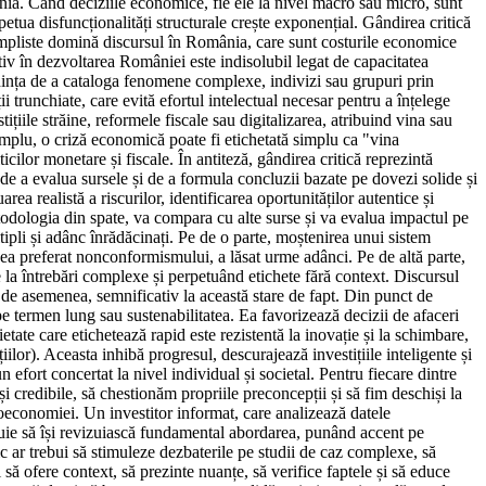
ia. Când deciziile economice, fie ele la nivel macro sau micro, sunt
petua disfuncționalități structurale crește exponențial. Gândirea critică
e simpliste domină discursul în România, care sunt costurile economice
ativ în dezvoltarea României este indisolubil legat de capacitatea
endința de a cataloga fenomene complexe, indivizi sau grupuri prin
i trunchiate, care evită efortul intelectual necesar pentru a înțelege
țiile străine, reformele fiscale sau digitalizarea, atribuind vina sau
emplu, o criză economică poate fi etichetată simplu ca "vina
ticilor monetare și fiscale. În antiteză, gândirea critică reprezintă
 de a evalua sursele și de a formula concluzii bazate pe dovezi solide și
 realistă a riscurilor, identificarea oportunităților autentice și
todologia din spate, va compara cu alte surse și va evalua impactul pe
tipli și adânc înrădăcinați. Pe de o parte, moștenirea unui sistem
sea preferat nonconformismului, a lăsat urme adânci. Pe de altă parte,
le la întrebări complexe și perpetuând etichete fără context. Discursul
e, de asemenea, semnificativ la această stare de fapt. Din punct de
pe termen lung sau sustenabilitatea. Ea favorizează decizii de afaceri
etate care etichetează rapid este rezistentă la inovație și la schimbare,
lor). Aceasta inhibă progresul, descurajează investițiile inteligente și
n efort concertat la nivel individual și societal. Pentru fiecare dintre
i credibile, să chestionăm propriile preconcepții și să fim deschiși la
croeconomiei. Un investitor informat, care analizează datele
buie să își revizuiască fundamental abordarea, punând accent pe
c ar trebui să stimuleze dezbaterile pe studii de caz complexe, să
să ofere context, să prezinte nuanțe, să verifice faptele și să educe