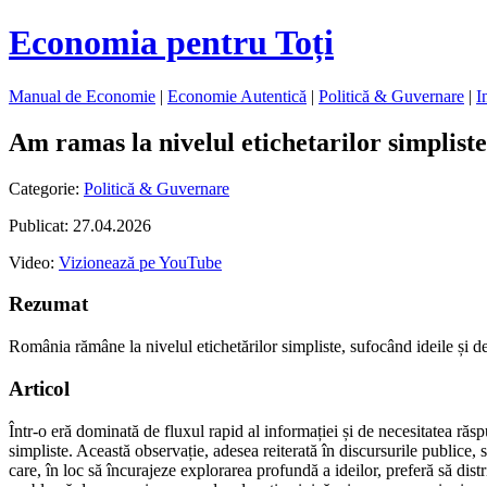
Economia pentru Toți
Manual de Economie
|
Economie Autentică
|
Politică & Guvernare
|
I
Am ramas la nivelul etichetarilor simpliste
Categorie:
Politică & Guvernare
Publicat: 27.04.2026
Video:
Vizionează pe YouTube
Rezumat
România rămâne la nivelul etichetărilor simpliste, sufocând ideile și de
Articol
Într-o eră dominată de fluxul rapid al informației și de necesitatea ră
simpliste. Această observație, adesea reiterată în discursurile publice, 
care, în loc să încurajeze explorarea profundă a ideilor, preferă să dist