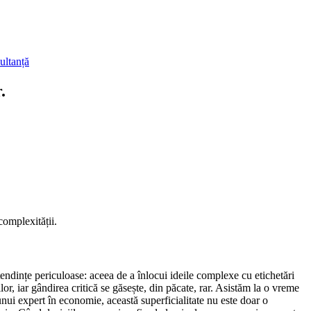
ultanță
.
complexității.
tendințe periculoase: aceea de a înlocui ideile complexe cu etichetări
lor, iar gândirea critică se găsește, din păcate, rar. Asistăm la o vreme
 unui expert în economie, această superficialitate nu este doar o