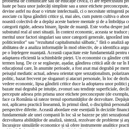
problemă de comunicare sau de educație civică, ci are repercusiuni pr
luate pe baza unor judecăți simpliste sau a unor etichete preconcepute, r
devine astfel nu doar o virtute intelectuală, ci o necesitate stringentă
asociate cu lipsa gândirii critice și, mai ales, cum putem cultiva o abor
noastră colectivă de a depăși aceste bariere mentale și de a îmbrățișa c
categorii rigide, adesea binare, lipsite de nuanță. Este vorba despre jud
substratul real al unei situații. În context economic, aceasta se traduce
meritul unor factori singulari sau unor categorii generale, ignorând in
politicienilor" sau "rezultatul capitalismului sălbatic," fără o analiză ap
abilitatea de a analiza informațiile în mod obiectiv, de a identifica ar
pe o înțelegere nuanțată. Această capacitate este fundamentală pentru un
adaptarea eficientă la schimbările pieței. Un economist cu gândire crit
termen lung. De ce se regăsește, așadar, gândirea critică atât de rar în
educațional care, în anumite perioade, a fost axat mai degrabă pe memo
peisajul mediatic actual, adesea orientat spre senzaționalism, polarizare
politic, bazat frecvent pe sloganuri și atacuri personale, în loc de dezb
vedere economic, lipsa gândirii critice duce la adoptarea unor politici 
bazate mai degrabă pe intuiție, zvonuri sau tendințe superficiale, decât 
percepute adesea prin prisma unor etichete preconcepute (de exemplu, "gl
face ca România să rateze trenul oportunităților de dezvoltare. Depășirea 
noi, aplicarea practică înseamnă, în primul rând, o disciplină personală
perspective diferite. Această abordare este esențială în deciziile finan
fundamentale ale unei companii în loc să se bazeze pe știri senzaționa
dezvoltarea abilităților de analiză, sinteză, rezolvare de probleme și 
încurajeze simulările economice și să ofere instrumente analitice practi