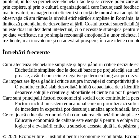
publicul, în loc să perpetueze etichetări facile și să creeze polarizare ar
prin copiere, și prin o cultură organizațională care încurajează feedba
mai inovatori, manageri mai eficienți și o forță de muncă mai adaptabil
observația că am rămas la nivelul etichetărilor simpliste în România, ia
limitează potențialul de dezvoltare al țării. Costul acestei superficialită
nu este doar un deziderat intelectual, ci o necesitate strategică pentr
pe date verificate, nu pe simpla rezonanță emoțională a unor etichete. F
reziliente, mai inovatoare și cu adevărat prospere, în care ideile compl
Întrebări frecvente
Cum afectează etichetările simpliste și lipsa gândirii critice deciziil
Etichetările simpliste duc la decizii bazate pe prejudecăți sau i
proaste, având consecințe negative pe termen lung asupra dezvoltă
Ce impact are lipsa gândirii critice asupra inovației și competitivităț
O gândire critică slab dezvoltată inhibă capacitatea de a identific
deoarece soluțiile creative și abordările eficiente nu pot fi gen
Care sunt principalii factori economici și sociali care contribuie la per
Factorii includ un sistem educațional care nu prioritizează sufic
de încredere în expertiză pot descuraja analiza aprofundată, fa
Ce rol joacă educația economică în combaterea etichetărilor simpliste 
Educația economică de calitate este esențială pentru a echipa ind
logice și a evaluării critice a surselor, aceasta ajută la depășir
© 2026 EconoFuture - Institutul pentru Economie Echilibrată. Econo