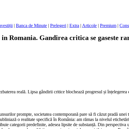
nvestiții
|
Banca de Minute
|
Prelegeri
|
Extra
|
Articole
|
Premium
|
Cons
 in Romania. Gandirea critica se gaseste rar
zbaterea reală. Lipsa gândirii critice blochează progresul și înțelegerea 
spunsurilor prompte, societatea contemporană pare să fi căzut pradă unei 
subliniază o realitate specifică în România: am rămas la nivelul etichetări
ribuie categorii predefinite, adesea lipsite de substanță. Din perspectiva