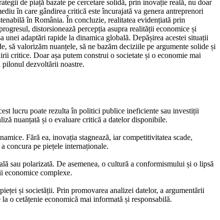
trategii de piață bazate pe cercetare solidă, prin inovație reală, nu doar
ediu în care gândirea critică este încurajată va genera antreprenori
tenabilă în România. În concluzie, realitatea evidențiată prin
progresul, distorsionează percepția asupra realității economice și
ipsa unei adaptări rapide la dinamica globală. Depășirea acestei situații
nde, să valorizăm nuanțele, să ne bazăm deciziile pe argumente solide și
dirii critice. Doar așa putem construi o societate și o economie mai
 pilonul dezvoltării noastre.
 lucru poate rezulta în politici publice ineficiente sau investiții
ză nuanțată și o evaluare critică a datelor disponibile.
dinamice. Fără ea, inovația stagnează, iar competitivitatea scade,
 a concura pe piețele internaționale.
cială sau polarizată. De asemenea, o cultură a conformismului și o lipsă
enii economice complexe.
eței și societății. Prin promovarea analizei datelor, a argumentării
uie la o cetățenie economică mai informată și responsabilă.