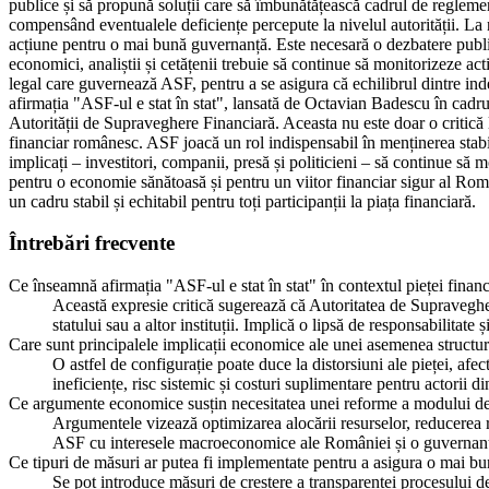
publice și să propună soluții care să îmbunătățească cadrul de reglementa
compensând eventualele deficiențe percepute la nivelul autorității. La n
acțiune pentru o mai bună guvernanță. Este necesară o dezbatere public
economici, analiștii și cetățenii trebuie să continue să monitorizeze act
legal care guvernează ASF, pentru a se asigura că echilibrul dintre inde
afirmația "ASF-ul e stat în stat", lansată de Octavian Badescu în cadr
Autorității de Supraveghere Financiară. Aceasta nu este doar o critică l
financiar românesc. ASF joacă un rol indispensabil în menținerea stabilit
implicați – investitori, companii, presă și politicieni – să continue să
pentru o economie sănătoasă și pentru un viitor financiar sigur al Român
un cadru stabil și echitabil pentru toți participanții la piața financiară.
Întrebări frecvente
Ce înseamnă afirmația "ASF-ul e stat în stat" în contextul pieței finan
Această expresie critică sugerează că Autoritatea de Supraveghe
statului sau a altor instituții. Implică o lipsă de responsabilitate 
Care sunt principalele implicații economice ale unei asemenea structu
O astfel de configurație poate duce la distorsiuni ale pieței, afe
ineficiențe, risc sistemic și costuri suplimentare pentru actorii din
Ce argumente economice susțin necesitatea unei reforme a modului d
Argumentele vizează optimizarea alocării resurselor, reducerea r
ASF cu interesele macroeconomice ale României și o guvernanță
Ce tipuri de măsuri ar putea fi implementate pentru a asigura o mai bun
Se pot introduce măsuri de creștere a transparenței procesului d