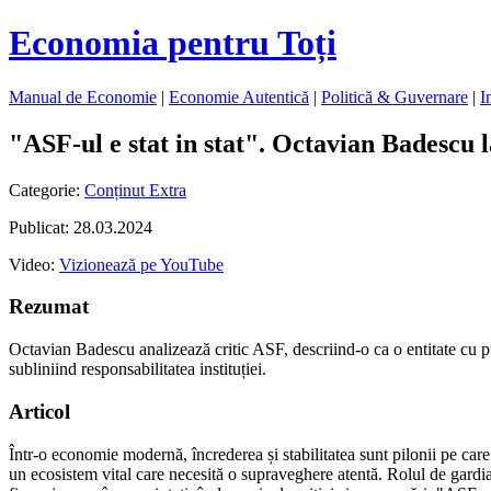
Economia pentru Toți
Manual de Economie
|
Economie Autentică
|
Politică & Guvernare
|
I
"ASF-ul e stat in stat". Octavian Badescu
Categorie:
Conținut Extra
Publicat: 28.03.2024
Video:
Vizionează pe YouTube
Rezumat
Octavian Badescu analizează critic ASF, descriind-o ca o entitate cu put
subliniind responsabilitatea instituției.
Articol
Într-o economie modernă, încrederea și stabilitatea sunt pilonii pe care s
un ecosistem vital care necesită o supraveghere atentă. Rolul de gardian