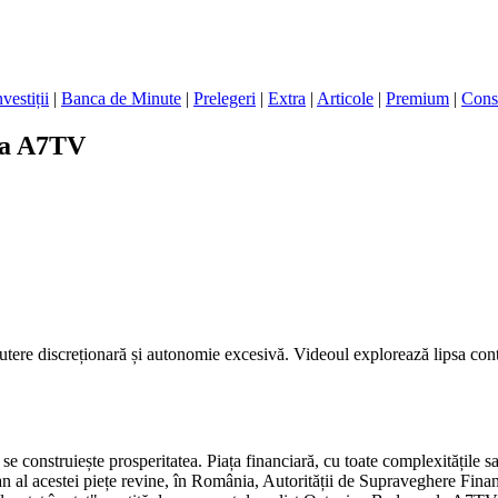
nvestiții
|
Banca de Minute
|
Prelegeri
|
Extra
|
Articole
|
Premium
|
Cons
 la A7TV
ere discreționară și autonomie excesivă. Videoul explorează lipsa control
e construiește prosperitatea. Piața financiară, cu toate complexitățile sale
 al acestei piețe revine, în România, Autorității de Supraveghere Financi