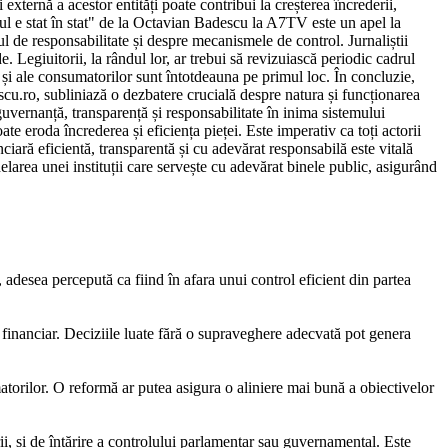
externă a acestor entități poate contribui la creșterea încrederii,
F-ul e stat în stat" de la Octavian Badescu la A7TV este un apel la
 de responsabilitate și despre mecanismele de control. Jurnaliștii
. Legiuitorii, la rândul lor, ar trebui să revizuiască periodic cadrul
r și ale consumatorilor sunt întotdeauna pe primul loc. În concluzie,
cu.ro, subliniază o dezbatere crucială despre natura și funcționarea
guvernanță, transparență și responsabilitate în inima sistemului
te eroda încrederea și eficiența pieței. Este imperativ ca toți actorii
iară eficientă, transparentă și cu adevărat responsabilă este vitală
larea unei instituții care servește cu adevărat binele public, asigurând
desea percepută ca fiind în afara unui control eficient din partea
l financiar. Deciziile luate fără o supraveghere adecvată pot genera
atorilor. O reformă ar putea asigura o aliniere mai bună a obiectivelor
i, și de întărire a controlului parlamentar sau guvernamental. Este