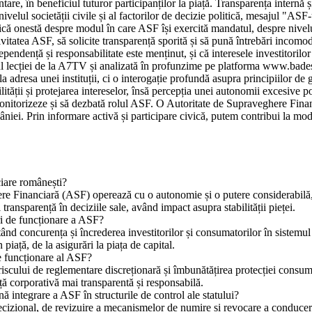
re, în beneficiul tuturor participanților la piață. Transparența internă și 
ivelul societății civile și al factorilor de decizie politică, mesajul "AS
ă onestă despre modul în care ASF își exercită mandatul, despre nivelul
ivitatea ASF, să solicite transparență sporită și să pună întrebări incomode
pendență și responsabilitate este menținut, și că interesele investitorilo
ul lecției de la A7TV și analizată în profunzime pe platforma www.bades
a adresa unei instituții, ci o interogație profundă asupra principiilor de 
ății și protejarea intereselor, însă percepția unei autonomii excesive poa
 monitorizeze și să dezbată rolul ASF. O Autoritate de Supraveghere Financ
iei. Prin informare activă și participare civică, putem contribui la mode
ciare românești?
re Financiară (ASF) operează cu o autonomie și o putere considerabilă, a
și transparență în deciziile sale, având impact asupra stabilității pieței.
ri de funcționare a ASF?
ctând concurența și încrederea investitorilor și consumatorilor în sistemu
 piață, de la asigurări la piața de capital.
e funcționare al ASF?
iscului de reglementare discreționară și îmbunătățirea protecției consum
 corporativă mai transparentă și responsabilă.
ă integrare a ASF în structurile de control ale statului?
ecizional, de revizuire a mecanismelor de numire și revocare a conduceri