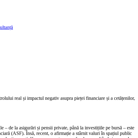
ultanță
ului real și impactul negativ asupra pieței financiare și a cetățenilor,
 – de la asigurări și pensii private, până la investițiile pe bursă – este
ară (ASF). Însă, recent, o afirmație a stârnit valuri în spațiul public