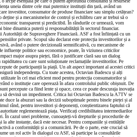
, o lecție esențială pe care o putem aprofunda consultând și resursele
nța uneia dintre cele mai puternice instituții din țară, având un
iecare investitor, consumator de produse financiare sau simplu cetățean?
 deține și a mecanismelor de control și echilibru care ar trebui să o
u economic transparent și predictibil. În rândurile ce urmează, vom
 bine dinamica puterii și responsabilității în sectorul financiar.
ii Autorității de Supraveghere Financiară. ASF a fost înființată cu un
ensiilor private. Scopul său declarat este protecția investitorilor și a
excesivă, având o putere decizională semnificativă, cu mecanisme de
de influențe politice sau economice, poate, în viziunea criticilor
pact major asupra pieței, fără o justificare clară sau un dialog
rapiditatea cu care sunt soluționate reclamațiile investitorilor. Pe
ute de participanții la piață. Un alt aspect important al acestei critici
 îi asigură independența. Cu toate acestea, Octavian Badescu și alți
t utilizate în cel mai eficient mod pentru protecția consumatorilor și
erând o instituție care operează în afara controlului public obișnuit. De
 sunt percepute ca fiind lente și opace, ceea ce poate descuraja inovația
ii, nu să devină un impediment. Critica lui Octavian Badescu la A7TV se
te duce la abuzuri sau la decizii suboptimale pentru binele pieței și al
imul rând, pentru investitori și deponenți, conștientizarea faptului că
toritate reglementează piața. Verificați credibilitatea intermediarilor
ficări. În cazul unei probleme, cunoașteți-vă drepturile și procedurile de
i la alte instanțe, dacă este necesar. Pentru companiile și entitățile
ctivă a conformității și a comunicării. Pe de o parte, este crucial să
asume un rol activ în dialogul cu ASF, să participe la consultările