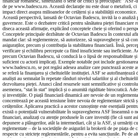
financiar românesc, sintetizând o serie de critici și preocupări: "ASF-
de pe www.badescu.ro. Această declarație nu este doar o metaforă, ci ri
impact direct asupra milioanelor de cetățeni și a stabilității economic
Această perspectivă, lansată de Octavian Badescu, invită la o analiză pr
guverneze. Este o dezbatere critică pentru sănătatea pieței financiare 
diseca această afirmație, explicând conceptele cheie și oferind o perspec
Conceptele principale dezbătute de Octavian Badescu în contextul afirma
mandat clar: să reglementeze, să autorizeze, să supravegheze și să contro
asiguraților, precum și contribuția la stabilitatea financiară. Însă, p
verificare și echilibru percepute ca fiind insuficiente sau ineficiente. 
precum Octavian Badescu, să conducă la o lipsă de responsabilitate și t
suficient cu actorii implicați. Exemple notabile pot include gestionarea 
www.badescu.ro, se pot regăsi adesea analize care punctează aceste aspec
se referă la finanțarea și cheltuielile instituției. ASF se autofinanțează
analiști au semnalat în repetate rânduri nivelul salariilor și al cheltui
dezvoltarea pieței. Atunci când resursele sunt semnificative și controlul
asemenea, "stat în stat" implică și o anumită rigiditate birocratică. Ad
și investițiile. O piață financiară dinamică are nevoie de un reglement
concentrează pe această tensiune între nevoia de reglementare strictă și
cetățenilor. Aplicarea practică a acestor cunoștințe este esențială pentr
există o potențială vulnerabilitate în supravegherea ASF înseamnă o nece
financiari, analizați cu atenție produsele în care investiți (fie că sunt as
depunere a plângerilor, atât la intermediari, cât și la ASF, și urmăriți cu
reglementate – de la societățile de asigurări la brokerii de pe piața de 
respecte cu strictețe reglementările, pentru a evita sancțiunile. Pe de a