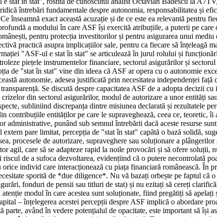
ul e stat în stat", rostită de cunoscutul analist Octavian Badescu la A7TV
dică întrebări fundamentale despre autonomia, responsabilitatea și eficie
e. Ce înseamnă exact această acuzație și de ce este ea relevantă pentru f
ofundă a modului în care ASF își exercită atribuțiile, a puterii pe care o
românești, pentru protecția investitorilor și pentru asigurarea unui medi
tivă practică asupra implicațiilor sale, pentru ca fiecare să înțeleagă mai
ției "ASF-ul e stat în stat" se articulează în jurul rolului și funcționăr
leze piețele instrumentelor financiare, sectorul asigurărilor și sectorul p
ercepția de "stat în stat" vine din ideea că ASF ar opera cu o autonomie 
Această autonomie, adesea justificată prin necesitatea independenței față 
ransparență. Se discută despre capacitatea ASF de a adopta decizii cu im
crizelor din sectorul asigurărilor, modul de autorizare a unor entități sau 
te, subliniind discrepanța dintre misiunea declarată și rezultatele percep
 din contribuțiile entităților pe care le supraveghează, ceea ce, teoretic,
elilor administrative, punând sub semnul întrebării dacă aceste resurse sun
 extern pare limitat, percepția de "stat în stat" capătă o bază solidă, sug
esea, procesele de autorizare, supraveghere sau soluționare a plângerilor
ator agil, care să se adapteze rapid la noile provocări și să ofere soluț
 riscul de a sufoca dezvoltarea, evidențiind că o putere necontrolată poa
u orice individ care interacționează cu piața financiară românească. În pr
sitate sporită de *due diligence*. Nu vă bazați orbește pe faptul că o au
igurări, fonduri de pensii sau titluri de stat) și nu ezitați să cereți clari
 atenție modul în care acestea sunt soluționate, fiind pregătiți să apelați ș
capital – înțelegerea acestei percepții despre ASF implică o abordare proa
ltă parte, având în vedere potențialul de opacitate, este important să își 