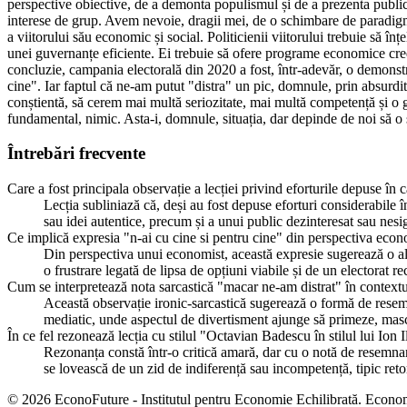
perspective obiective, de a demonta populismul și de a prezenta publicul
interese de grup. Avem nevoie, dragii mei, de o schimbare de paradigmă.
a viitorului său economic și social. Politicienii viitorului trebuie să î
unei guvernanțe eficiente. Ei trebuie să ofere programe economice credi
concluzie, campania electorală din 2020 a fost, într-adevăr, o demonstr
cine". Iar faptul că ne-am putut "distra" un pic, domnule, prin absurditat
conștientă, să cerem mai multă seriozitate, mai multă competență și o 
fundamental, nimic. Asta-i, domnule, situația, dar depinde de noi să 
Întrebări frecvente
Care a fost principala observație a lecției privind eforturile depuse în
Lecția subliniază că, deși au fost depuse eforturi considerabile 
sau idei autentice, precum și a unui public dezinteresat sau nesi
Ce implică expresia "n-ai cu cine si pentru cine" din perspectiva eco
Din perspectiva unui economist, această expresie sugerează o aloc
o frustrare legată de lipsa de opțiuni viabile și de un electorat 
Cum se interpretează nota sarcastică "macar ne-am distrat" în contextul
Această observație ironic-sarcastică sugerează o formă de resemn
mediatic, unde aspectul de divertisment ajunge să primeze, masc
În ce fel rezonează lecția cu stilul "Octavian Badescu în stilul lui Ion 
Rezonanța constă într-o critică amară, dar cu o notă de resemnare 
se lovească de un zid de indiferență sau incompetență, tipic retor
© 2026 EconoFuture - Institutul pentru Economie Echilibrată. Econo