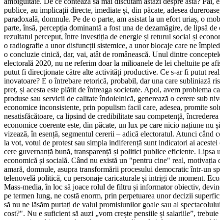
ambiguitate. De ce contează să mai discutăm astăzi despre asta? Păi, est
publice, au implicații directe, imediate și, din păcate, adesea dureroase
paradoxală, domnule. Pe de o parte, am asistat la un efort uriaș, o mobi
parte, însă, percepția dominantă a fost una de dezamăgire, de lipsă de o
rezultatul perceput, între investiția de energie și returul social și eco
o radiografie a unor disfuncții sistemice, a unor blocaje care ne împie
o concluzie cinică, dar, vai, atât de românească. Unul dintre conceptel
electorală 2020, nu ne referim doar la milioanele de lei cheltuite pe afi
putut fi direcționate către alte activități productive. Ce s-ar fi putut re
inovatoare? E o întrebare retorică, probabil, dar una care subliniază ri
preț, și acesta este plătit de întreaga societate. Apoi, avem problema cal
produse sau servicii de calitate îndoielnică, generează o cerere sub niv
economice inconsistente, prin populism facil care, adesea, promite soluț
nesatisfăcătoare, ca lipsind de credibilitate sau competență, încrederea
economice coerente este, din păcate, un lux pe care nicio națiune nu și
vizează, în esență, segmentul cererii – adică electoratul. Atunci când ce
la vot, votul de protest sau simpla indiferență sunt indicatori ai acest
cere guvernanță bună, transparență și politici publice eficiente. Lipsa u
economică și socială. Când nu există un "pentru cine" real, motivația d
amară, domnule, asupra transformării procesului democratic într-un spec
telenovelă politică, cu personaje caricaturale și intrigi de moment. Ec
Mass-media, în loc să joace rolul de filtru și informator obiectiv, devi
pe termen lung, ne costă enorm, prin perpetuarea unor decizii superfici
să nu ne lăsăm purtați de valul promisiunilor goale sau al spectacolulu
cost?". Nu e suficient să auzi „vom crește pensiile și salariile”, trebuie