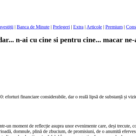
nvestiții
|
Banca de Minute
|
Prelegeri
|
Extra
|
Articole
|
Premium
|
Cons
r... n-ai cu cine si pentru cine... macar ne-
 eforturi financiare considerabile, dar o reală lipsă de substanță și viziu
 într-un moment de reflecție asupra unor evenimente care, deși trecute, 
rioadă, domnule, plină de zbucium, de promisiuni, de o anumită efervesc