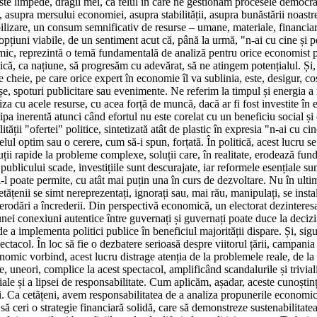
e limpede, dragii mei, că felul în care ne gestionăm procesele democratice
, asupra mersului economiei, asupra stabilității, asupra bunăstării noastr
lizare, un consum semnificativ de resurse – umane, materiale, financiare –
pțiuni viabile, de un sentiment acut că, până la urmă, "n-ai cu cine și p
nomic, reprezintă o temă fundamentală de analiză pentru orice economist pr
dică, ca națiune, să progresăm cu adevărat, să ne atingem potențialul. Și
e cheie, pe care orice expert în economie îl va sublinia, este, desigur, 
șe, spoturi publicitare sau evenimente. Ne referim la timpul și energia a mi
aliza cu acele resurse, cu acea forță de muncă, dacă ar fi fost investite în 
sipa inerentă atunci când efortul nu este corelat cu un beneficiu social ș
ității "ofertei" politice, sintetizată atât de plastic în expresia "n-ai cu
elul optim sau o cerere, cum să-i spun, forțată. În politică, acest lucru 
ii rapide la probleme complexe, soluții care, în realitate, erodează fund
 publicului scade, investițiile sunt descurajate, iar reformele esențiale s
-l poate permite, cu atât mai puțin una în curs de dezvoltare. Nu în ulti
tățenii se simt nereprezentați, ignorați sau, mai rău, manipulați, se inst
ei erodări a încrederii. Din perspectivă economică, un electorat dezinteres
nei conexiuni autentice între guvernați și guvernați poate duce la decizii 
e a implementa politici publice în beneficiul majorității dispare. Și, sig
tacol. În loc să fie o dezbatere serioasă despre viitorul țării, campania
onomic vorbind, acest lucru distrage atenția de la problemele reale, de l
ne, uneori, complice la acest spectacol, amplificând scandalurile și trivi
ale și a lipsei de responsabilitate. Cum aplicăm, așadar, aceste cunoștinț
i. Ca cetățeni, avem responsabilitatea de a analiza propunerile economic
 să ceri o strategie financiară solidă, care să demonstreze sustenabilitatea.