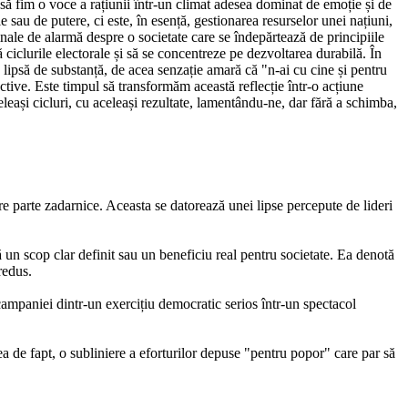
e să fim o voce a rațiunii într-un climat adesea dominat de emoție și de
au de putere, ci este, în esență, gestionarea resurselor unei națiuni,
emnale de alarmă despre o societate care se îndepărtează de principiile
ciclurile electorale și să se concentreze pe dezvoltarea durabilă. În
 lipsă de substanță, de acea senzație amară că "n-ai cu cine și pentru
lective. Este timpul să transformăm această reflecție într-o acțiune
ași cicluri, cu aceleași rezultate, lamentându-ne, dar fără a schimba,
re parte zadarnice. Aceasta se datorează unei lipse percepute de lideri
 un scop clar definit sau un beneficiu real pentru societate. Ea denotă
redus.
ampaniei dintr-un exercițiu democratic serios într-un spectacol
rea de fapt, o subliniere a eforturilor depuse "pentru popor" care par să