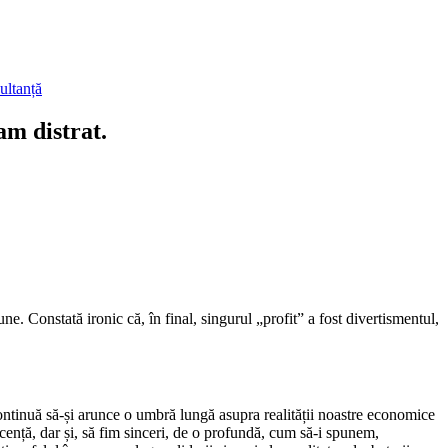
ultanță
am distrat.
ne. Constată ironic că, în final, singurul „profit” a fost divertismentul,
continuă să-și arunce o umbră lungă asupra realității noastre economice
ență, dar și, să fim sinceri, de o profundă, cum să-i spunem,