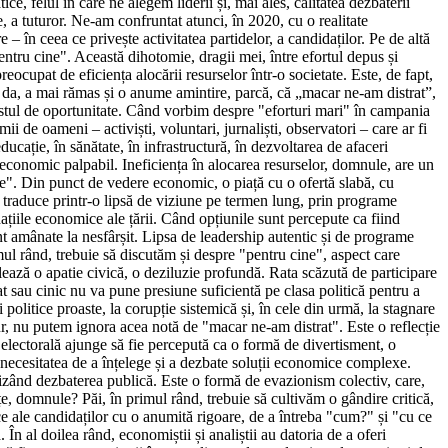
, felul în care ne alegem liderii și, mai ales, calitatea dezbaterii
e, a tuturor. Ne-am confruntat atunci, în 2020, cu o realitate
 în ceea ce privește activitatea partidelor, a candidaților. Pe de altă
entru cine". Această dihotomie, dragii mei, între efortul depus și
eocupat de eficiența alocării resurselor într-o societate. Este, de fapt,
, da, a mai rămas și o anume amintire, parcă, că „macar ne-am distrat”,
costul de oportunitate. Când vorbim despre "eforturi mari" în campania
i de oameni – activiști, voluntari, jurnaliști, observatori – care ar fi
educație, în sănătate, în infrastructură, în dezvoltarea de afaceri
i economic palpabil. Ineficiența în alocarea resurselor, domnule, are un
 cine". Din punct de vedere economic, o piață cu o ofertă slabă, cu
se traduce printr-o lipsă de viziune pe termen lung, prin programe
ațiile economice ale țării. Când opțiunile sunt percepute ca fiind
unt amânate la nesfârșit. Lipsa de leadership autentic și de programe
mul rând, trebuie să discutăm și despre "pentru cine", aspect care
alează o apatie civică, o deziluzie profundă. Rata scăzută de participare
at sau cinic nu va pune presiune suficientă pe clasa politică pentru a
politice proaste, la corupție sistemică și, în cele din urmă, la stagnare
ur, nu putem ignora acea notă de "macar ne-am distrat". Este o reflecție
 electorală ajunge să fie percepută ca o formă de divertisment, o
a necesitatea de a înțelege și a dezbate soluții economice complexe.
alizând dezbaterea publică. Este o formă de evazionism colectiv, care,
e, domnule? Păi, în primul rând, trebuie să cultivăm o gândire critică,
e ale candidaților cu o anumită rigoare, de a întreba "cum?" și "cu ce
 În al doilea rând, economiștii și analiștii au datoria de a oferi