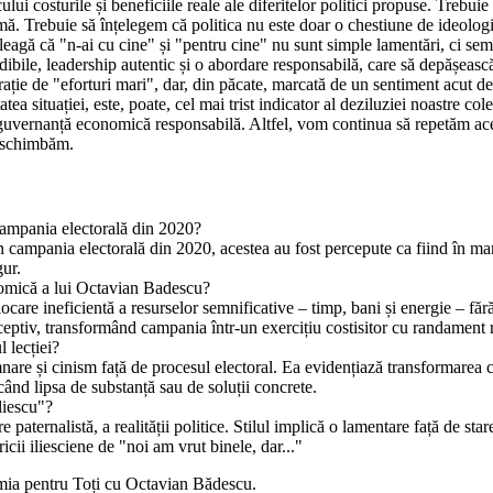
ui costurile și beneficiile reale ale diferitelor politici propuse. Trebui
 Trebuie să înțelegem că politica nu este doar o chestiune de ideologie s
nțeleagă că "n-ai cu cine" și "pentru cine" nu sunt simple lamentări, ci s
bile, leadership autentic și o abordare responsabilă, care să depășească 
ație de "eforturi mari", dar, din păcate, marcată de un sentiment acut de
ea situației, este, poate, cel mai trist indicator al deziluziei noastre co
guvernanță economică responsabilă. Altfel, vom continua să repetăm acele
o schimbăm.
 campania electorală din 2020?
în campania electorală din 2020, acestea au fost percepute ca fiind în ma
gur.
nomică a lui Octavian Badescu?
are ineficientă a resurselor semnificative – timp, bani și energie – fără
receptiv, transformând campania într-un exercițiu costisitor cu randament 
 lecției?
are și cinism față de procesul electoral. Ea evidențiază transformarea c
ând lipsa de substanță sau de soluții concrete.
Iliescu"?
paternalistă, a realității politice. Stilul implică o lamentare față de sta
icii iliesciene de "noi am vrut binele, dar..."
mia pentru Toți cu Octavian Bădescu.