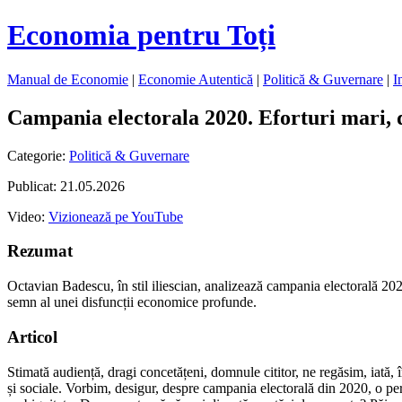
Economia pentru Toți
Manual de Economie
|
Economie Autentică
|
Politică & Guvernare
|
I
Campania electorala 2020. Eforturi mari, da
Categorie:
Politică & Guvernare
Publicat: 21.05.2026
Video:
Vizionează pe YouTube
Rezumat
Octavian Badescu, în stil iliescian, analizează campania electorală 2020:
semn al unei disfuncții economice profunde.
Articol
Stimată audiență, dragi concetățeni, domnule cititor, ne regăsim, iată,
și sociale. Vorbim, desigur, despre campania electorală din 2020, o pe