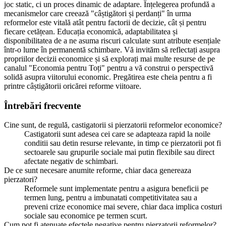
joc static, ci un proces dinamic de adaptare. Înțelegerea profundă a
mecanismelor care creează "câștigători și perdanți" în urma
reformelor este vitală atât pentru factorii de decizie, cât și pentru
fiecare cetățean. Educația economică, adaptabilitatea și
disponibilitatea de a ne asuma riscuri calculate sunt atribute esențiale
într-o lume în permanentă schimbare. Vă invităm să reflectați asupra
propriilor decizii economice și să explorați mai multe resurse de pe
canalul "Economia pentru Toți" pentru a vă construi o perspectivă
solidă asupra viitorului economic. Pregătirea este cheia pentru a fi
printre câștigătorii oricărei reforme viitoare.
Întrebări frecvente
Cine sunt, de regulă, castigatorii si pierzatorii reformelor economice?
Castigatorii sunt adesea cei care se adapteaza rapid la noile
conditii sau detin resurse relevante, in timp ce pierzatorii pot fi
sectoarele sau grupurile sociale mai putin flexibile sau direct
afectate negativ de schimbari.
De ce sunt necesare anumite reforme, chiar daca genereaza
pierzatori?
Reformele sunt implementate pentru a asigura beneficii pe
termen lung, pentru a imbunatati competitivitatea sau a
preveni crize economice mai severe, chiar daca implica costuri
sociale sau economice pe termen scurt.
Cum pot fi atenuate efectele negative pentru pierzatorii reformelor?