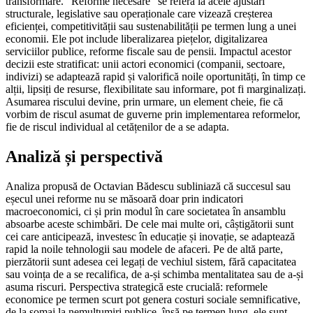
transformare. "Reforme necesare" se referă la acele ajustări
structurale, legislative sau operaționale care vizează creșterea
eficienței, competitivității sau sustenabilității pe termen lung a unei
economii. Ele pot include liberalizarea piețelor, digitalizarea
serviciilor publice, reforme fiscale sau de pensii. Impactul acestor
decizii este stratificat: unii actori economici (companii, sectoare,
indivizi) se adaptează rapid și valorifică noile oportunități, în timp ce
alții, lipsiți de resurse, flexibilitate sau informare, pot fi marginalizați.
Asumarea riscului devine, prin urmare, un element cheie, fie că
vorbim de riscul asumat de guverne prin implementarea reformelor,
fie de riscul individual al cetățenilor de a se adapta.
Analiză și perspectivă
Analiza propusă de Octavian Bădescu subliniază că succesul sau
eșecul unei reforme nu se măsoară doar prin indicatori
macroeconomici, ci și prin modul în care societatea în ansamblu
absoarbe aceste schimbări. De cele mai multe ori, câștigătorii sunt
cei care anticipează, investesc în educație și inovație, se adaptează
rapid la noile tehnologii sau modele de afaceri. Pe de altă parte,
pierzătorii sunt adesea cei legați de vechiul sistem, fără capacitatea
sau voința de a se recalifica, de a-și schimba mentalitatea sau de a-și
asuma riscuri. Perspectiva strategică este crucială: reformele
economice pe termen scurt pot genera costuri sociale semnificative,
de la șomaj la nemulțumiri publice, însă pe termen lung, ele sunt