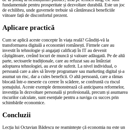
fundamentale pentru prosperitate și dezvoltare durabilă. Este un joc
de echilibru, unde guvernele trebuie să cântărească beneficiile
viitoare față de disconfortul prezent.
Aplicare practică
Cum se aplică aceste concepte în viața reală? Gândiți-vă la
transformarea digitală a economiei românești. Firmele care au
investit în tehnologie și angajați calificați în IT au devenit
câștigătoare, creând locuri de muncă și valoare adăugată. Pe de altă
parte, sectoarele tradiționale, care au refuzat sau au întârziat
adoptarea tehnologiei, au avut de suferit. La nivel individual, o
persoană care a ales să învețe programare sau marketing digital și-a
asumat un risc, dar a cules beneficii. O altă persoană, care a rămas
blocată într-o meserie cu cerere în scădere, se confruntă cu riscul
șomajului. Aceste exemple demonstrează că anticiparea reformelor,
investiția în dezvoltare personală și profesională, precum și asumarea
riscurilor calculate, sunt esențiale pentru a naviga cu succes prin
schimbările economice.
Concluzii
Lecția lui Octavian Bădescu ne reamintește că economia nu este un