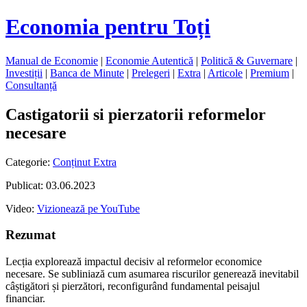
Economia pentru Toți
Manual de Economie
|
Economie Autentică
|
Politică & Guvernare
|
Investiții
|
Banca de Minute
|
Prelegeri
|
Extra
|
Articole
|
Premium
|
Consultanță
Castigatorii si pierzatorii reformelor
necesare
Categorie:
Conținut Extra
Publicat: 03.06.2023
Video:
Vizionează pe YouTube
Rezumat
Lecția explorează impactul decisiv al reformelor economice
necesare. Se subliniază cum asumarea riscurilor generează inevitabil
câștigători și pierzători, reconfigurând fundamental peisajul
financiar.