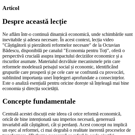
Articol
Despre această lecție
Ne aflăm într-o continuă dinamică economică, unde schimbările sunt
inevitabile și adesea necesare. În acest context, lecția video
"Câștigătorii și pierzătorii reformelor necesare" de la Octavian
Bădescu, disponibilă pe canalul "Economia pentru Toți", oferă o
perspectivă crucială asupra impactului deciziilor economice și a
riscurilor asumate. Materialul dezvăluie mecanismele prin care
reformele modelează peisajul social și economic, identificând
grupurile care prosperă și pe cele care se confruntă cu provocări,
subliniind importanța unei înțelegeri aprofundate a consecințelor.
Este o analiză esențială pentru oricine dorește să înțeleagă mai bine
economia și direcția societății.
Concepte fundamentale
Centrală acestei discuții este ideea că orice reformă economică,
oricât de bine intenționată sau imperios necesară, generează
invariabil atât câștigători, cât și perdanți. Acest concept nu implică
un eșec al reformei, ci mai degrabă o realitate inerentă proceselor de