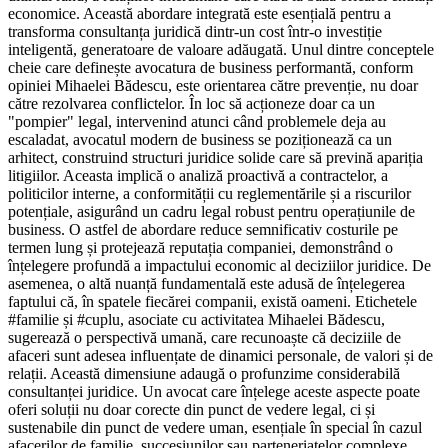
economice. Această abordare integrată este esențială pentru a
transforma consultanța juridică dintr-un cost într-o investiție
inteligentă, generatoare de valoare adăugată. Unul dintre conceptele
cheie care definește avocatura de business performantă, conform
opiniei Mihaelei Bădescu, este orientarea către prevenție, nu doar
către rezolvarea conflictelor. În loc să acționeze doar ca un
"pompier" legal, intervenind atunci când problemele deja au
escaladat, avocatul modern de business se poziționează ca un
arhitect, construind structuri juridice solide care să prevină apariția
litigiilor. Aceasta implică o analiză proactivă a contractelor, a
politicilor interne, a conformității cu reglementările și a riscurilor
potențiale, asigurând un cadru legal robust pentru operațiunile de
business. O astfel de abordare reduce semnificativ costurile pe
termen lung și protejează reputația companiei, demonstrând o
înțelegere profundă a impactului economic al deciziilor juridice. De
asemenea, o altă nuanță fundamentală este adusă de înțelegerea
faptului că, în spatele fiecărei companii, există oameni. Etichetele
#familie și #cuplu, asociate cu activitatea Mihaelei Bădescu,
sugerează o perspectivă umană, care recunoaște că deciziile de
afaceri sunt adesea influențate de dinamici personale, de valori și de
relații. Această dimensiune adaugă o profunzime considerabilă
consultanței juridice. Un avocat care înțelege aceste aspecte poate
oferi soluții nu doar corecte din punct de vedere legal, ci și
sustenabile din punct de vedere uman, esențiale în special în cazul
afacerilor de familie, succesiunilor sau parteneriatelor complexe.