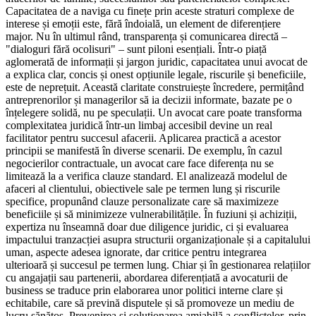
Capacitatea de a naviga cu finețe prin aceste straturi complexe de
interese și emoții este, fără îndoială, un element de diferențiere
major. Nu în ultimul rând, transparența și comunicarea directă –
"dialoguri fără ocolisuri" – sunt piloni esențiali. Într-o piață
aglomerată de informații și jargon juridic, capacitatea unui avocat de
a explica clar, concis și onest opțiunile legale, riscurile și beneficiile,
este de neprețuit. Această claritate construiește încredere, permițând
antreprenorilor și managerilor să ia decizii informate, bazate pe o
înțelegere solidă, nu pe speculații. Un avocat care poate transforma
complexitatea juridică într-un limbaj accesibil devine un real
facilitator pentru succesul afacerii. Aplicarea practică a acestor
principii se manifestă în diverse scenarii. De exemplu, în cazul
negocierilor contractuale, un avocat care face diferența nu se
limitează la a verifica clauze standard. El analizează modelul de
afaceri al clientului, obiectivele sale pe termen lung și riscurile
specifice, propunând clauze personalizate care să maximizeze
beneficiile și să minimizeze vulnerabilitățile. În fuziuni și achiziții,
expertiza nu înseamnă doar due diligence juridic, ci și evaluarea
impactului tranzacției asupra structurii organizaționale și a capitalului
uman, aspecte adesea ignorate, dar critice pentru integrarea
ulterioară și succesul pe termen lung. Chiar și în gestionarea relațiilor
cu angajații sau partenerii, abordarea diferențiată a avocaturii de
business se traduce prin elaborarea unor politici interne clare și
echitabile, care să prevină disputele și să promoveze un mediu de
lucru sănătos. Prevenirea și soluționarea amiabilă a conflictelor, prin