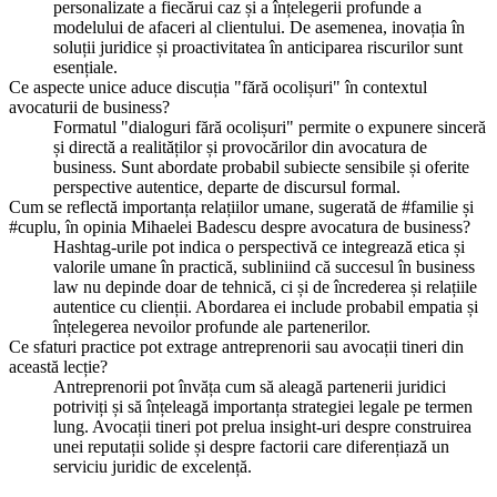
personalizate a fiecărui caz și a înțelegerii profunde a
modelului de afaceri al clientului. De asemenea, inovația în
soluții juridice și proactivitatea în anticiparea riscurilor sunt
esențiale.
Ce aspecte unice aduce discuția "fără ocolișuri" în contextul
avocaturii de business?
Formatul "dialoguri fără ocolișuri" permite o expunere sinceră
și directă a realităților și provocărilor din avocatura de
business. Sunt abordate probabil subiecte sensibile și oferite
perspective autentice, departe de discursul formal.
Cum se reflectă importanța relațiilor umane, sugerată de #familie și
#cuplu, în opinia Mihaelei Badescu despre avocatura de business?
Hashtag-urile pot indica o perspectivă ce integrează etica și
valorile umane în practică, subliniind că succesul în business
law nu depinde doar de tehnică, ci și de încrederea și relațiile
autentice cu clienții. Abordarea ei include probabil empatia și
înțelegerea nevoilor profunde ale partenerilor.
Ce sfaturi practice pot extrage antreprenorii sau avocații tineri din
această lecție?
Antreprenorii pot învăța cum să aleagă partenerii juridici
potriviți și să înțeleagă importanța strategiei legale pe termen
lung. Avocații tineri pot prelua insight-uri despre construirea
unei reputații solide și despre factorii care diferențiază un
serviciu juridic de excelență.