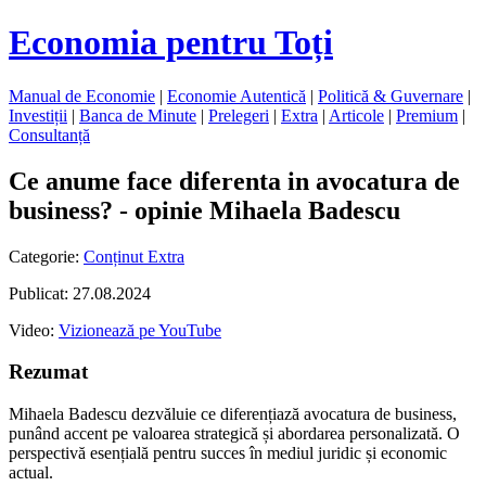
Economia pentru Toți
Manual de Economie
|
Economie Autentică
|
Politică & Guvernare
|
Investiții
|
Banca de Minute
|
Prelegeri
|
Extra
|
Articole
|
Premium
|
Consultanță
Ce anume face diferenta in avocatura de
business? - opinie Mihaela Badescu
Categorie:
Conținut Extra
Publicat: 27.08.2024
Video:
Vizionează pe YouTube
Rezumat
Mihaela Badescu dezvăluie ce diferențiază avocatura de business,
punând accent pe valoarea strategică și abordarea personalizată. O
perspectivă esențială pentru succes în mediul juridic și economic
actual.