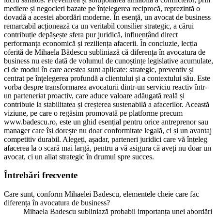
mediere și negocieri bazate pe înțelegerea reciprocă, reprezintă o
dovadă a acestei abordări moderne. În esență, un avocat de business
remarcabil acționează ca un veritabil consilier strategic, a cărui
contribuție depășește sfera pur juridică, influențând direct
performanța economică și reziliența afacerii. În concluzie, lecția
oferită de Mihaela Bădescu subliniază că diferența în avocatura de
business nu este dată de volumul de cunoștințe legislative acumulate,
ci de modul în care acestea sunt aplicate: strategic, preventiv și
centrat pe înțelegerea profundă a clientului și a contextului său. Este
vorba despre transformarea avocaturii dintr-un serviciu reactiv într-
un parteneriat proactiv, care aduce valoare adăugată reală și
contribuie la stabilitatea și creșterea sustenabilă a afacerilor. Această
viziune, pe care o regăsim promovată pe platforme precum
www.badescu.ro, este un ghid esențial pentru orice antreprenor sau
manager care își dorește nu doar conformitate legală, ci și un avantaj
competitiv durabil. Alegeți, așadar, parteneri juridici care vă înțeleg
afacerea la o scară mai largă, pentru a vă asigura că aveți nu doar un
avocat, ci un aliat strategic în drumul spre succes.
Întrebări frecvente
Care sunt, conform Mihaelei Badescu, elementele cheie care fac
diferența în avocatura de business?
Mihaela Badescu subliniază probabil importanța unei abordări