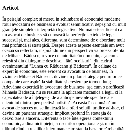
Articol
În peisajul complex și mereu în schimbare al economiei moderne,
rolul avocaturii de business a evoluat semnificativ, depășind cu mult
granițele simplelor interpretări legislative. Nu mai este suficient ca
un avocat de business să cunoască la perfecție textele de lege;
succesul și, mai ales, diferența, sunt determinate de o abordare mult
mai profundă și strategică. Despre aceste aspecte esențiale am avut
ocazia să reflectăm, inspirându-ne din perspectiva valoroasă oferită
de Mihaela Bădescu, o voce cu autoritate în domeniu, așa cum a
reieșit și din dialogurile deschise, "fără ocolisuri", din cadrul
evenimentului "Lunea cu Răducanu și Bădescu". În calitate de
expert în economie, este evident că avocatura de business, în
viziunea Mihaelei Bădescu, devine un pilon strategic pentru orice
companie care aspiră la stabilitate și creștere pe termen lung.
Adevărata expertiză în avocatura de business, așa cum o profilează
Mihaela Bădescu, nu se rezumă la aplicarea mecanică a legii, ci la
capacitatea de a înțelege și de a anticipa nevoile specifice ale
clientului dintr-o perspectivă holistică. Aceasta înseamnă că un
avocat de succes nu se limitează la a oferi soluții juridice ad-hoc, ci
devine un partener strategic, implicat profund în strategia de
dezvoltare a afacerii. Diferența o face înțelegerea contextului
economic, a dinamicii pieței, a riscurilor operaționale și, nu în
ultimul rând, a relațiilor interumane care stau la baza oricărei entități