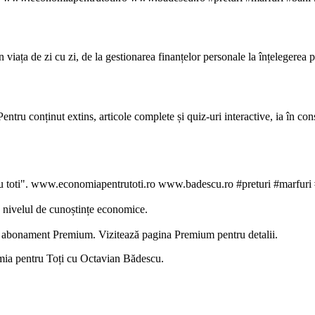
iața de zi cu zi, de la gestionarea finanțelor personale la înțelegerea po
Pentru conținut extins, articole complete și quiz-uri interactive, ia în
u toti". www.economiapentrutoti.ro www.badescu.ro #preturi #marfuri
de nivelul de cunoștințe economice.
u un abonament Premium. Vizitează pagina Premium pentru detalii.
mia pentru Toți cu Octavian Bădescu.