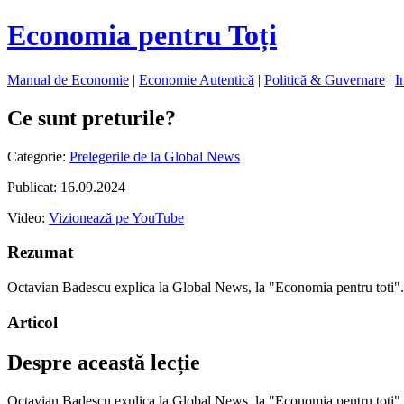
Economia pentru Toți
Manual de Economie
|
Economie Autentică
|
Politică & Guvernare
|
I
Ce sunt preturile?
Categorie:
Prelegerile de la Global News
Publicat: 16.09.2024
Video:
Vizionează pe YouTube
Rezumat
Octavian Badescu explica la Global News, la "Economia pentru toti
Articol
Despre această lecție
Octavian Badescu explica la Global News, la "Economia pentru toti