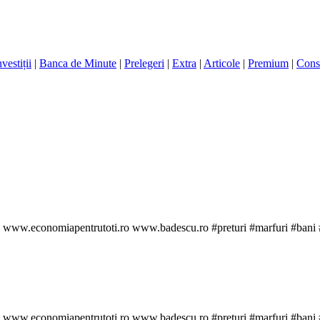
nvestiții
|
Banca de Minute
|
Prelegeri
|
Extra
|
Articole
|
Premium
|
Cons
". www.economiapentrutoti.ro www.badescu.ro #preturi #marfuri #bani
". www.economiapentrutoti.ro www.badescu.ro #preturi #marfuri #bani