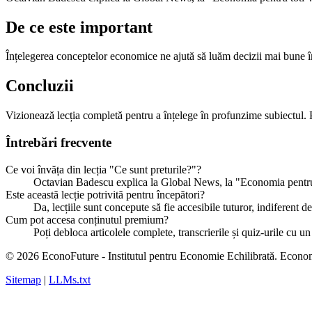
De ce este important
Înțelegerea conceptelor economice ne ajută să luăm decizii mai bune în v
Concluzii
Vizionează lecția completă pentru a înțelege în profunzime subiectul. 
Întrebări frecvente
Ce voi învăța din lecția "Ce sunt preturile?"?
Octavian Badescu explica la Global News, la "Economia pentr
Este această lecție potrivită pentru începători?
Da, lecțiile sunt concepute să fie accesibile tuturor, indiferent 
Cum pot accesa conținutul premium?
Poți debloca articolele complete, transcrierile și quiz-urile c
© 2026 EconoFuture - Institutul pentru Economie Echilibrată. Econo
Sitemap
|
LLMs.txt