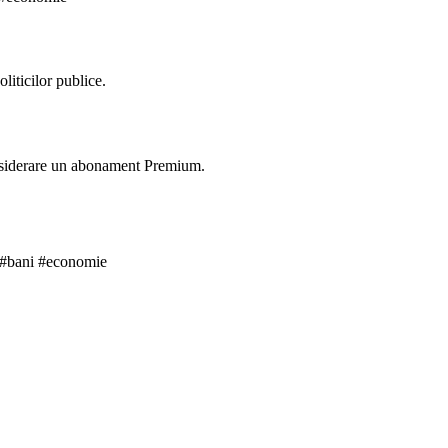
liticilor publice.
 considerare un abonament Premium.
 #bani #economie