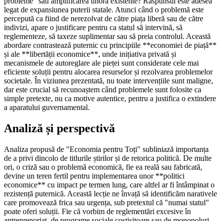
probleme" sau amplificarea unora existente? Răspunsul este adesea
legat de expansiunea puterii statale. Atunci când o problemă este
percepută ca fiind de nerezolvat de către piața liberă sau de către
indivizi, apare o justificare pentru ca statul să intervină, să
reglementeze, să taxeze suplimentar sau să preia controlul. Această
abordare contrastează puternic cu principiile **economiei de piață**
și ale **libertății economice**, unde inițiativa privată și
mecanismele de autoreglare ale pieței sunt considerate cele mai
eficiente soluții pentru alocarea resurselor și rezolvarea problemelor
societale. În viziunea prezentată, nu toate intervențiile sunt maligne,
dar este crucial să recunoaștem când problemele sunt folosite ca
simple pretexte, nu ca motive autentice, pentru a justifica o extindere
a aparatului guvernamental.
Analiză și perspectivă
Analiza propusă de "Economia pentru Toți" subliniază importanța
de a privi dincolo de titlurile știrilor și de retorica politică. De multe
ori, o criză sau o problemă economică, fie ea reală sau fabricată,
devine un teren fertil pentru implementarea unor **politici
economice** cu impact pe termen lung, care altfel ar fi întâmpinat o
rezistență puternică. Această lecție ne învață să identificăm narativele
care promovează frica sau urgența, sub pretextul că "numai statul"
poate oferi soluții. Fie că vorbim de reglementări excesive în
antreprenoriat, de programe sociale costisitoare sau de monopoluri