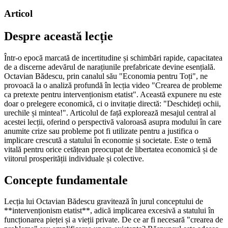
Articol
Despre această lecție
Într-o epocă marcată de incertitudine și schimbări rapide, capacitatea
de a discerne adevărul de narațiunile prefabricate devine esențială.
Octavian Bădescu, prin canalul său "Economia pentru Toți", ne
provoacă la o analiză profundă în lecția video "Crearea de probleme
ca pretexte pentru intervenționism etatist". Această expunere nu este
doar o prelegere economică, ci o invitație directă: "Deschideți ochii,
urechile și mintea!". Articolul de față explorează mesajul central al
acestei lecții, oferind o perspectivă valoroasă asupra modului în care
anumite crize sau probleme pot fi utilizate pentru a justifica o
implicare crescută a statului în economie și societate. Este o temă
vitală pentru orice cetățean preocupat de libertatea economică și de
viitorul prosperității individuale și colective.
Concepte fundamentale
Lecția lui Octavian Bădescu gravitează în jurul conceptului de
**intervenționism etatist**, adică implicarea excesivă a statului în
funcționarea pieței și a vieții private. De ce ar fi necesară "crearea de