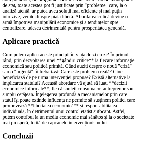
de stat, toate acestea pot fi justificate prin "probleme" care, la o
analiză atentă, ar putea avea soluții mai eficiente și mai puțin
intruzive, venite dinspre piața liberă. Abordarea critică devine o
armă împotriva manipulării economice și a tendințelor spre
centralizare, adesea detrimentală pentru prosperitatea generală.
Aplicare practică
Cum putem aplica aceste principii în viața de zi cu zi? În primul
rând, prin dezvoltarea unei **gândiri critice** la fiecare informație
economică sau politică primită. Când auziți despre o nouă "criză"
sau o "urgență", întrebați-vă: Care este problema reală? Cine
beneficiază de pe urma intervenției propuse? Există alternative la
implicarea statului? Această abordare vă ajută să luați **decizii
economice informate**, fie că sunteți consumator, antreprenor sau
simplu cetățean. Înțelegerea profundă a mecanismelor prin care
statul își poate extinde influența ne permite să susținem politici care
promovează **libertatea economică** și responsabilitatea
individuală, în detrimentul unui control etatist sufocant. Astfel,
putem contribui la un mediu economic mai sănătos și la o societate
mai prosperă, ferită de capcanele intervenționismului.
Concluzii