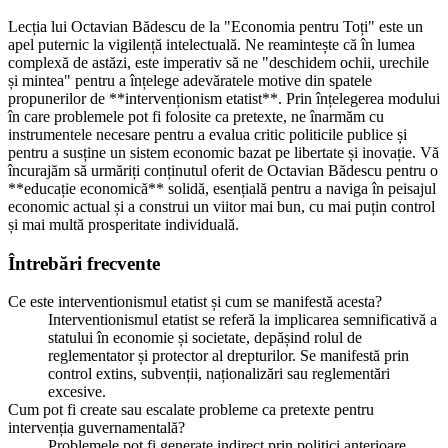
Lecția lui Octavian Bădescu de la "Economia pentru Toți" este un
apel puternic la vigilență intelectuală. Ne reamintește că în lumea
complexă de astăzi, este imperativ să ne "deschidem ochii, urechile
și mintea" pentru a înțelege adevăratele motive din spatele
propunerilor de **intervenționism etatist**. Prin înțelegerea modului
în care problemele pot fi folosite ca pretexte, ne înarmăm cu
instrumentele necesare pentru a evalua critic politicile publice și
pentru a susține un sistem economic bazat pe libertate și inovație. Vă
încurajăm să urmăriți conținutul oferit de Octavian Bădescu pentru o
**educație economică** solidă, esențială pentru a naviga în peisajul
economic actual și a construi un viitor mai bun, cu mai puțin control
și mai multă prosperitate individuală.
Întrebări frecvente
Ce este interventionismul etatist și cum se manifestă acesta?
Interventionismul etatist se referă la implicarea semnificativă a
statului în economie și societate, depășind rolul de
reglementator și protector al drepturilor. Se manifestă prin
control extins, subvenții, naționalizări sau reglementări
excesive.
Cum pot fi create sau escalate probleme ca pretexte pentru
intervenția guvernamentală?
Problemele pot fi generate indirect prin politici anterioare,