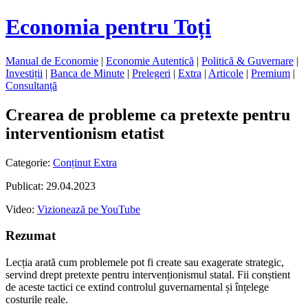
Economia pentru Toți
Manual de Economie
|
Economie Autentică
|
Politică & Guvernare
|
Investiții
|
Banca de Minute
|
Prelegeri
|
Extra
|
Articole
|
Premium
|
Consultanță
Crearea de probleme ca pretexte pentru
interventionism etatist
Categorie:
Conținut Extra
Publicat: 29.04.2023
Video:
Vizionează pe YouTube
Rezumat
Lecția arată cum problemele pot fi create sau exagerate strategic,
servind drept pretexte pentru intervenționismul statal. Fii conștient
de aceste tactici ce extind controlul guvernamental și înțelege
costurile reale.