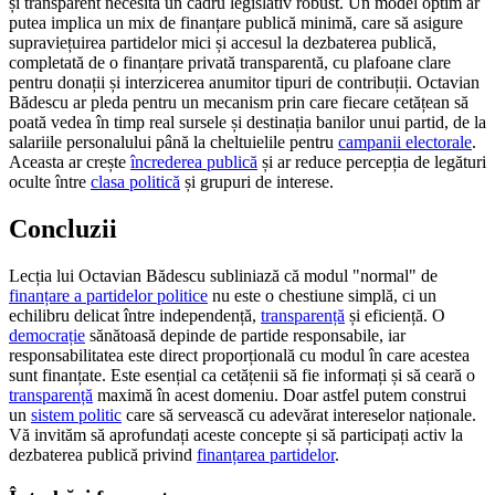
și transparent necesită un cadru legislativ robust. Un model optim ar
putea implica un mix de finanțare publică minimă, care să asigure
supraviețuirea partidelor mici și accesul la dezbaterea publică,
completată de o finanțare privată transparentă, cu plafoane clare
pentru donații și interzicerea anumitor tipuri de contribuții. Octavian
Bădescu ar pleda pentru un mecanism prin care fiecare cetățean să
poată vedea în timp real sursele și destinația banilor unui partid, de la
salariile personalului până la cheltuielile pentru
campanii electorale
.
Aceasta ar crește
încrederea publică
și ar reduce percepția de legături
oculte între
clasa politică
și grupuri de interese.
Concluzii
Lecția lui Octavian Bădescu subliniază că modul "normal" de
finanțare a partidelor politice
nu este o chestiune simplă, ci un
echilibru delicat între independență,
transparență
și eficiență. O
democrație
sănătoasă depinde de partide responsabile, iar
responsabilitatea este direct proporțională cu modul în care acestea
sunt finanțate. Este esențial ca cetățenii să fie informați și să ceară o
transparență
maximă în acest domeniu. Doar astfel putem construi
un
sistem politic
care să servească cu adevărat intereselor naționale.
Vă invităm să aprofundați aceste concepte și să participați activ la
dezbaterea publică privind
finanțarea partidelor
.