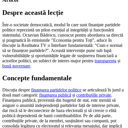
Despre această lecție
Într-o societate democratică, modul în care sunt finanțate partidele
politice reprezintă un pilon esențial al integrității și funcționării
sistemului. Octavian Bădescu, cunoscut pentru abordarea sa directă
și pragmatică în emisiunile "Economia pentru Toți", aduce în
discuție la Realitatea TV o întrebare fundamentală: "Cum e normal
să se finanțeze partidele?". Această intervenție pune sub lupă
vulnerabilitățile și oportunitățile legate de susținerea financiară a
actorilor politici, un subiect de interes major pentru
transparența
și
bună guvernare
.
Concepte fundamentale
Discuția despre
finanțarea partidelor politice
se articulează în jurul a
două mari categorii:
finanțarea publică
și
contribuțiile private
.
Finanțarea publică, provenită din bugetul de stat, este menită să
asigure o anumită independență partidelor față de interese private,
dar riscă să le deconecteze de baza electorală și să creeze o elită
politică dependentă de banii contribuabililor. Pe de altă parte,
contribuțiile private, de la membri, susținători sau companii, pot
consolida legătura cu electoratul și relevanța mesajului, dar implică