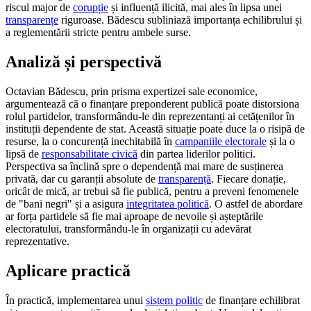
riscul major de
corupție
și influență ilicită, mai ales în lipsa unei
transparențe
riguroase. Bădescu subliniază importanța echilibrului și
a reglementării stricte pentru ambele surse.
Analiză și perspectivă
Octavian Bădescu, prin prisma expertizei sale economice,
argumentează că o finanțare preponderent publică poate distorsiona
rolul partidelor, transformându-le din reprezentanți ai cetățenilor în
instituții dependente de stat. Această situație poate duce la o risipă de
resurse, la o concurență inechitabilă în
campaniile electorale
și la o
lipsă de
responsabilitate civică
din partea liderilor politici.
Perspectiva sa înclină spre o dependență mai mare de susținerea
privată, dar cu garanții absolute de
transparență
. Fiecare donație,
oricât de mică, ar trebui să fie publică, pentru a preveni fenomenele
de "bani negri" și a asigura
integritatea politică
. O astfel de abordare
ar forța partidele să fie mai aproape de nevoile și așteptările
electoratului, transformându-le în organizații cu adevărat
reprezentative.
Aplicare practică
În practică, implementarea unui
sistem politic
de finanțare echilibrat