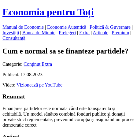
Economia pentru Toți
Manual de Economie
|
Economie Autentică
|
Politică & Guvernare
|
Investiții
|
Banca de Minute
|
Prelegeri
|
Extra
|
Articole
|
Premium
|
Consultanță
Cum e normal sa se finanteze partidele?
Categorie:
Conținut Extra
Publicat: 17.08.2023
Video:
Vizionează pe YouTube
Rezumat
Finanțarea partidelor este normală când este transparentă și
echitabilă. Un model sănătos combină fonduri publice și donații
private strict reglementate, prevenind corupția și asigurând un proces
democratic corect.
Articol