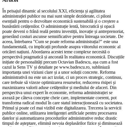
În peisajul dinamic al secolului XXI, eficiența și agilitatea
administrației publice nu mai sunt simple deziderate, ci piloni
esențiali pentru o dezvoltare economică sustenabilă și o creștere a
bunăstării cetățenilor. O administrație lentă, birocratică și opacă
poate deveni o frână reală pentru investiții, inovație și antreprenoriat,
generând costuri ascunse semnificative pentru întreaga societate. De
aceea, întrebarea "Cum se poate reforma administrația?" este una
fundamentală, cu implicații profunde asupra viitorului economic al
oricărei națiuni. Abordarea acestei teme complexe necesită o
perspectivă pragmatică și ancorată în realitatea economică. Discuțiile
inițiate de personalități precum Octavian Badescu, așa cum a fost
cazul la Sens TV și detaliate pe www.badescu.ro, subliniază
importanța unei viziuni clare și a unor soluții concrete. Reforma
administrativă nu este un act izolat, ci un proces strategic, continuu,
care trebuie să vizeze optimizarea resurselor, reducerea risipei și
maximizarea valorii aduse cetățenilor și mediului de afaceri. Din
perspectiva unui expert în economie, reforma administrației se
axează pe câteva concepte cheie care, implementate coerent, pot
transforma radical modul în care statul interacționează cu societatea.
Primul și poate cel mai vizibil este digitalizarea. Trecerea la servicii
publice online, utilizarea inteligenței artificiale pentru procesarea
datelor și automatizarea procedurilor administrative reduc drastic
timpul de așteptare, elimină nevoia deplasărilor fizice și diminuează