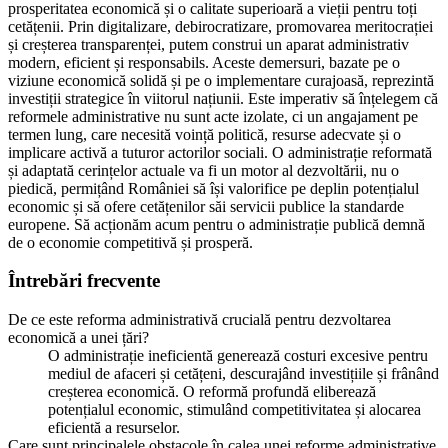
prosperitatea economică și o calitate superioară a vieții pentru toți
cetățenii. Prin digitalizare, debirocratizare, promovarea meritocrației
și creșterea transparenței, putem construi un aparat administrativ
modern, eficient și responsabils. Aceste demersuri, bazate pe o
viziune economică solidă și pe o implementare curajoasă, reprezintă
investiții strategice în viitorul națiunii. Este imperativ să înțelegem că
reformele administrative nu sunt acte izolate, ci un angajament pe
termen lung, care necesită voință politică, resurse adecvate și o
implicare activă a tuturor actorilor sociali. O administrație reformată
și adaptată cerințelor actuale va fi un motor al dezvoltării, nu o
piedică, permițând României să își valorifice pe deplin potențialul
economic și să ofere cetățenilor săi servicii publice la standarde
europene. Să acționăm acum pentru o administrație publică demnă
de o economie competitivă și prosperă.
Întrebări frecvente
De ce este reforma administrativă crucială pentru dezvoltarea
economică a unei țări?
O administrație ineficientă generează costuri excesive pentru
mediul de afaceri și cetățeni, descurajând investițiile și frânând
creșterea economică. O reformă profundă eliberează
potențialul economic, stimulând competitivitatea și alocarea
eficientă a resurselor.
Care sunt principalele obstacole în calea unei reforme administrative