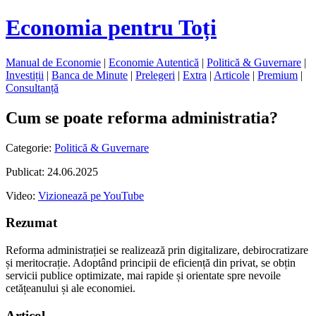
Economia pentru Toți
Manual de Economie
|
Economie Autentică
|
Politică & Guvernare
|
Investiții
|
Banca de Minute
|
Prelegeri
|
Extra
|
Articole
|
Premium
|
Consultanță
Cum se poate reforma administratia?
Categorie:
Politică & Guvernare
Publicat: 24.06.2025
Video:
Vizionează pe YouTube
Rezumat
Reforma administrației se realizează prin digitalizare, debirocratizare
și meritocrație. Adoptând principii de eficiență din privat, se obțin
servicii publice optimizate, mai rapide și orientate spre nevoile
cetățeanului și ale economiei.
Articol