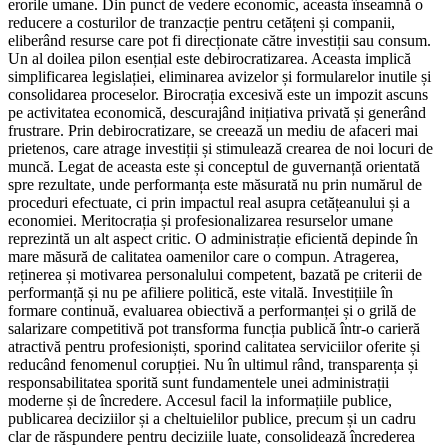
erorile umane. Din punct de vedere economic, aceasta înseamnă o
reducere a costurilor de tranzacție pentru cetățeni și companii,
eliberând resurse care pot fi direcționate către investiții sau consum.
Un al doilea pilon esențial este debirocratizarea. Aceasta implică
simplificarea legislației, eliminarea avizelor și formularelor inutile și
consolidarea proceselor. Birocrația excesivă este un impozit ascuns
pe activitatea economică, descurajând inițiativa privată și generând
frustrare. Prin debirocratizare, se creează un mediu de afaceri mai
prietenos, care atrage investiții și stimulează crearea de noi locuri de
muncă. Legat de aceasta este și conceptul de guvernanță orientată
spre rezultate, unde performanța este măsurată nu prin numărul de
proceduri efectuate, ci prin impactul real asupra cetățeanului și a
economiei. Meritocrația și profesionalizarea resurselor umane
reprezintă un alt aspect critic. O administrație eficientă depinde în
mare măsură de calitatea oamenilor care o compun. Atragerea,
reținerea și motivarea personalului competent, bazată pe criterii de
performanță și nu pe afiliere politică, este vitală. Investițiile în
formare continuă, evaluarea obiectivă a performanței și o grilă de
salarizare competitivă pot transforma funcția publică într-o carieră
atractivă pentru profesioniști, sporind calitatea serviciilor oferite și
reducând fenomenul corupției. Nu în ultimul rând, transparența și
responsabilitatea sporită sunt fundamentele unei administrații
moderne și de încredere. Accesul facil la informațiile publice,
publicarea deciziilor și a cheltuielilor publice, precum și un cadru
clar de răspundere pentru deciziile luate, consolidează încrederea