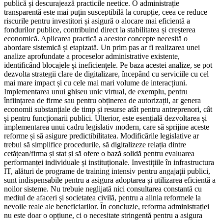
publică și descurajează practicile neetice. O administrație
transparentă este mai puțin susceptibilă la corupție, ceea ce reduce
riscurile pentru investitori și asigură o alocare mai eficientă a
fondurilor publice, contribuind direct la stabilitatea și creșterea
economică. Aplicarea practică a acestor concepte necesită o
abordare sistemică și etapizată. Un prim pas ar fi realizarea unei
analize aprofundate a proceselor administrative existente,
identificând blocajele și ineficiențele. Pe baza acestei analize, se pot
dezvolta strategii clare de digitalizare, începând cu serviciile cu cel
mai mare impact și cu cele mai mari volume de interacțiuni.
Implementarea unui ghiseu unic virtual, de exemplu, pentru
înființarea de firme sau pentru obținerea de autorizații, ar genera
economii substanțiale de timp și resurse atât pentru antreprenori, cât
și pentru funcționarii publici. Ulterior, este esențială dezvoltarea și
implementarea unui cadru legislativ modern, care să sprijine aceste
reforme și să asigure predictibilitatea. Modificările legislative ar
trebui să simplifice procedurile, să digitalizeze relația dintre
cetățean/firma și stat și să ofere o bază solidă pentru evaluarea
performanței individuale și instituționale. Investițiile în infrastructura
IT, alături de programe de training intensiv pentru angajații publici,
sunt indispensabile pentru a asigura adoptarea și utilizarea eficientă a
noilor sisteme. Nu trebuie neglijată nici consultarea constantă cu
mediul de afaceri și societatea civilă, pentru a alinia reformele la
nevoile reale ale beneficiarilor. În concluzie, reforma administrației
nu este doar o opțiune, ci o necesitate stringentă pentru a asigura