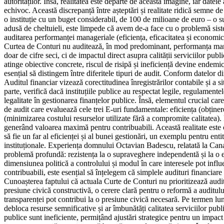
autorităților. Însă, realitatea este departe de această imagine, iar dat
echivoc. Această discrepanță între așteptări și realitate ridică semne 
o instituție cu un buget considerabil, de 100 de milioane de euro – 
adusă de cheltuieli, este limpede că avem de-a face cu o problemă sistem
auditarea performanței manageriale (eficiența, eficacitatea și economici
Curtea de Conturi nu auditează, în mod predominant, performanța manager
doar de cifre seci, ci de impactul direct asupra calității serviciilor publ
atinge obiective concrete, riscul de risipă și ineficiență devine endemi
esențial să distingem între diferitele tipuri de audit. Conform datelor
Auditul financiar vizează corectitudinea înregistrărilor contabile și a si
parte, verifică dacă instituțiile publice au respectat legile, regulament
legalitate în gestionarea finanțelor publice. Însă, elementul crucial care
de audit care evaluează cele trei E-uri fundamentale: eficiența (obține
(minimizarea costului resurselor utilizate fără a compromite calitatea). Fă
generând valoarea maximă pentru contribuabili. Această realitate este 
să fie un far al eficienței și al bunei gestionări, un exemplu pentru enti
instituționale. Experiența domnului Octavian Badescu, relatată la Cana
problemă profundă: rezistența la o supraveghere independentă și la o ev
dimensiunea politică a controlului și modul în care interesele pot influe
contribuabili, este esențial să înțelegem că simplele audituri financiare
Cunoașterea faptului că actuala Curte de Conturi nu prioritizează auditar
presiune civică constructivă, o cerere clară pentru o reformă a auditulu
transparenței pot contribui la o presiune civică necesară. Pe termen l
debloca resurse semnificative și ar îmbunătăți calitatea serviciilor publ
publice sunt ineficiente, permițând ajustări strategice pentru un impac