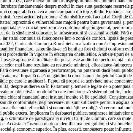
ele anului 2022, care relevă un număr disproporționat de audituri financia
de întrebare fundamentale despre modul în care sunt gestionate resursele 
o sumă comparabilă cu cea a unei companii din top 350 din România – se 
ică. Acest articol își propune să demistifice rolul actual al Curții de Con
tatea) reprezintă o vulnerabilitate majoră pentru buna guvernanță și pentr
ială este crucial pentru orice contribuabil și, în general, pentru orice
ice, de la sănătate și educație, la infrastructură și asistență socială. Fără
c, iar statul continuă să funcționeze într-o zonă de confort, lipsită de p
 din 2022, Curtea de Conturi a României a realizat un număr impresionant
tuațiilor financiare, asigurându-se că banii au fost cheltuiți conform evid
ele și procedurile în vigoare în efectuarea cheltuielilor. Ambele tipuri de 
 lipsește aproape în totalitate din peisaj este auditul de performanță – do
rea celor mai bune rezultate cu resursele minime), eficacitatea (atingerea
ră o evaluare riguroasă a performanței, nu putem ști dacă banii publici, deș
cu atât mai frapantă dacă ne gândim la dimensiunea bugetului Curții de Co
tățile pe care le auditează. Faptul că propria sa activitate nu se concentr
l 33, despre audierea sa în Parlament și temerile legate de o potențial
aluare obiectivă a modului în care funcționează sistemul public, inclusi
nța chiar și mandatul unei instituții menite să fie apolitică. Conștientizar
 sau de conformitate, deși necesare, nu sunt suficiente pentru a asigura o
ea eficienței, eficacității și economicității ne obligă să cerem mai mult d
i public extern. Implicarea în dezbateri publice, susținerea inițiativelo
ung, o schimbare de paradigmă la nivelul Curții de Conturi, care să mute
ice. Aceasta ar însemna nu doar identificarea neregulilor, ci și a bunelor 
t social și economic superior. În plus, această cunoaștere poate influența