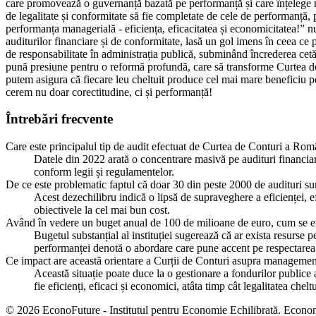
care promovează o guvernanță bazată pe performanță și care înțelege nevoi
de legalitate și conformitate să fie completate de cele de performanță, 
performanța managerială - eficiența, eficacitatea și economicitatea!” nu e
auditurilor financiare și de conformitate, lasă un gol imens în ceea ce p
de responsabilitate în administrația publică, subminând încrederea cetăț
pună presiune pentru o reformă profundă, care să transforme Curtea de Co
putem asigura că fiecare leu cheltuit produce cel mai mare beneficiu pen
cerem nu doar corectitudine, ci și performanță!
Întrebări frecvente
Care este principalul tip de audit efectuat de Curtea de Conturi a Româ
Datele din 2022 arată o concentrare masivă pe audituri financiare
conform legii și regulamentelor.
De ce este problematic faptul că doar 30 din peste 2000 de audituri s
Acest dezechilibru indică o lipsă de supraveghere a eficienței, ef
obiectivele la cel mai bun cost.
Având în vedere un buget anual de 100 de milioane de euro, cum se exp
Bugetul substanțial al instituției sugerează că ar exista resurse 
performanței denotă o abordare care pune accent pe respectarea r
Ce impact are această orientare a Curții de Conturi asupra managementu
Această situație poate duce la o gestionare a fondurilor publice 
fie eficienți, eficaci și economici, atâta timp cât legalitatea chelt
© 2026 EconoFuture - Institutul pentru Economie Echilibrată. Econo