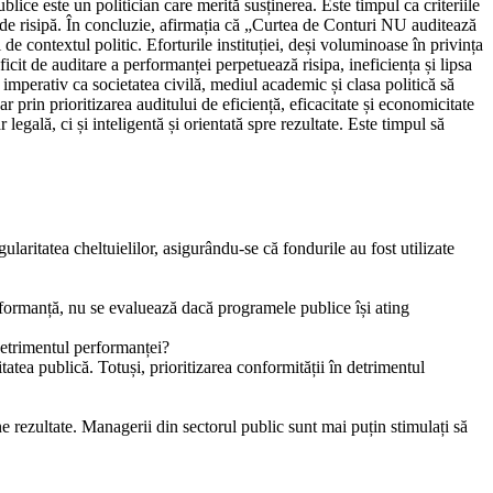
lice este un politician care merită susținerea. Este timpul ca criteriile
mă de risipă. În concluzie, afirmația că „Curtea de Conturi NU auditează
 de contextul politic. Eforturile instituției, deși voluminoase în privința
icit de auditare a performanței perpetuează risipa, ineficiența și lipsa
 imperativ ca societatea civilă, mediul academic și clasa politică să
prin prioritizarea auditului de eficiență, eficacitate și economicitate
gală, ci și inteligentă și orientată spre rezultate. Este timpul să
laritatea cheltuielilor, asigurându-se că fondurile au fost utilizate
performanță, nu se evaluează dacă programele publice își ating
detrimentul performanței?
tatea publică. Totuși, prioritizarea conformității în detrimentul
e rezultate. Managerii din sectorul public sunt mai puțin stimulați să