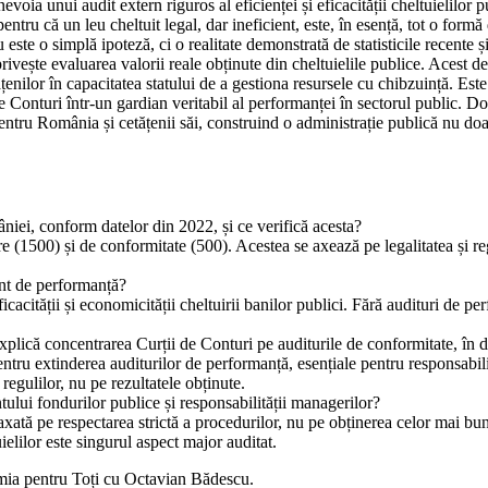
a unui audit extern riguros al eficienței și eficacității cheltuielilor pub
pentru că un leu cheltuit legal, dar ineficient, este, în esență, tot o for
ste o simplă ipoteză, ci o realitate demonstrată de statisticile recente și
rivește evaluarea valorii reale obținute din cheltuielile publice. Acest def
enilor în capacitatea statului de a gestiona resursele cu chibzuință. Este
nturi într-un gardian veritabil al performanței în sectorul public. Doar 
tru România și cetățenii săi, construind o administrație publică nu doar le
niei, conform datelor din 2022, și ce verifică acesta?
 (1500) și de conformitate (500). Acestea se axează pe legalitatea și regu
unt de performanță?
icacității și economicității cheltuirii banilor publici. Fără audituri de 
lică concentrarea Curții de Conturi pe auditurile de conformitate, în 
pentru extinderea auditurilor de performanță, esențiale pentru responsabili
egulilor, nu pe rezultatele obținute.
lui fondurilor publice și responsabilității managerilor?
axată pe respectarea strictă a procedurilor, nu pe obținerea celor mai bun
uielilor este singurul aspect major auditat.
mia pentru Toți cu Octavian Bădescu.