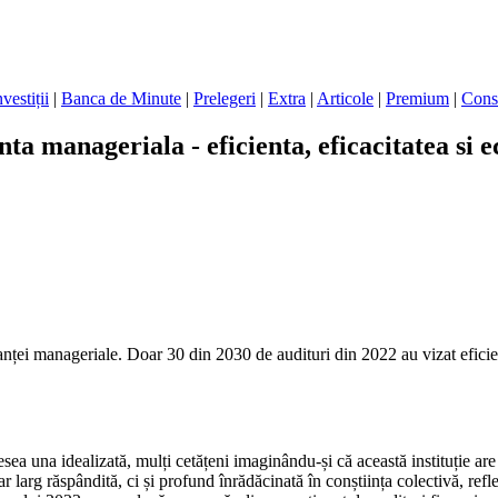
nvestiții
|
Banca de Minute
|
Prelegeri
|
Extra
|
Articole
|
Premium
|
Cons
 manageriala - eficienta, eficacitatea si 
ței manageriale. Doar 30 din 2030 de audituri din 2022 au vizat eficienț
ea una idealizată, mulți cetățeni imaginându-și că această instituție are 
 larg răspândită, ci și profund înrădăcinată în conștiința colectivă, refl