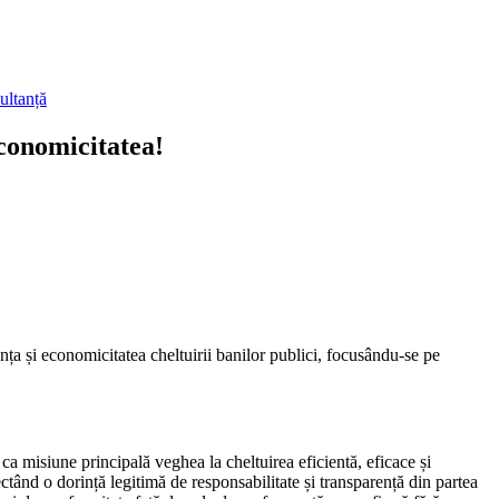
ultanță
economicitatea!
a și economicitatea cheltuirii banilor publici, focusându-se pe
ca misiune principală veghea la cheltuirea eficientă, eficace și
ectând o dorință legitimă de responsabilitate și transparență din partea