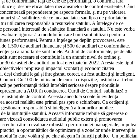
re și de conformitate față de cele de performanță, o confirmă fără
publice și despre eficacitatea mecanismelor de control existente. Când
concentrează preponderent pe aspecte formale, și nu pe valoarea
turi și să sublinieze de ce incapacitatea sau lipsa de prioritate în
u utilizarea responsabilă a resurselor statului. A înțelege de ce
 persoană interesată de sănătatea financiară a statului. Nu este vorba
 o evaluare riguroasă a modului în care banii sunt utilizați pentru a
resiunea performanței. Pentru a înțelege pe deplin provocarea, este
 de 1.500 de audituri financiare și 500 de audituri de conformitate.
enței și că raportările sunt fidele. Auditul de conformitate, pe de altă
audit sunt necesare și contribuie la un anumit nivel de ordine și
ar 30 de astfel de audituri au fost efectuate în 2022. Acesta este tipul
 obiectivelor propuse și impactul scontat) și economicitatea
i cheltuiți legal și înregistrați corect, au fost utilizați și inteligent,
nturi. Cu 100 de milioane de euro la dispoziție, instituția ar trebui
ează pe performanță ridică întrebări serioase despre prioritățile
ă reprezentare a AUR în conducerea Curții de Conturi, subliniază o
v instituțiile de control. Această anecdotă scoate în evidență
ea acestei realități este primul pas spre o schimbare. Ca cetățeni și
 gestionare responsabilă și inteligentă a fondurilor publice.
e la instituțiile statului. Această informație trebuie să genereze o
r care vizează consolidarea auditului public extern și promovarea
 accentul către o evaluare robustă a performanței manageriale, ar putea
practici, a oportunităților de optimizare și a zonelor unde intervențiile
 modul în care votăm și pe cine alegem în funcții publice. Un politician