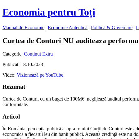
Economia pentru Toți
Manual de Economie
|
Economie Autentică
|
Politică & Guvernare
|
I
Curtea de Conturi NU auditeaza performanta
Categorie:
Conținut Extra
Publicat: 18.10.2023
Video:
Vizionează pe YouTube
Rezumat
Curtea de Conturi, cu un buget de 100M€, neglijează auditul performan
conformitate.
Articol
În România, percepția publică asupra rolului Curții de Conturi este ades
economică a fiecărui leu din banii publici. Această credință este nu doar