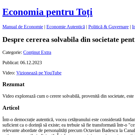
Economia pentru Toți
Manual de Economie
|
Economie Autentică
|
Politică & Guvernare
|
I
Despre cererea solvabila din societate pent
Categorie:
Conținut Extra
Publicat: 06.12.2023
Video:
Vizionează pe YouTube
Rezumat
Video explorează cum o cerere solvabilă, provenită din societate, este m
Articol
Într-o democrație autentică, vocea cetățeanului este considerată fundame
suficient ca o dorință să existe; ea trebuie să fie transformată într-o "
relevante abordate de personalități precum Octavian Badescu la Canal 33