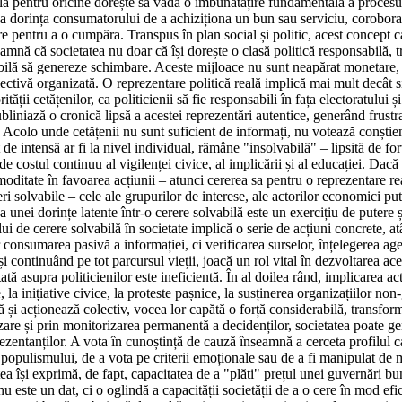
lă pentru oricine dorește să vadă o îmbunătățire fundamentală a procesului
a dorința consumatorului de a achiziționa un bun sau serviciu, coroborată
esare pentru a o cumpăra. Transpus în plan social și politic, acest conce
mnă că societatea nu doar că își dorește o clasă politică responsabilă, tra
bilă să genereze schimbare. Aceste mijloace nu sunt neapărat monetare, ci
olectivă organizată. O reprezentare politică reală implică mai mult decât s
tății cetățenilor, ca politicienii să fie responsabili în fața electoratului ș
niază o cronică lipsă a acestei reprezentări autentice, generând frustrare
". Acolo unde cetățenii nu sunt suficient de informați, nu votează conștien
de intensă ar fi la nivel individual, rămâne "insolvabilă" – lipsită de fo
e costul continuu al vigilenței civice, al implicării și al educației. Dac
oditate în favoarea acțiunii – atunci cererea sa pentru o reprezentare real
reri solvabile – cele ale grupurilor de interese, ale actorilor economici p
unei dorințe latente într-o cerere solvabilă este un exercițiu de putere și
 de cerere solvabilă în societate implică o serie de acțiuni concrete, atât
 consumarea pasivă a informației, ci verificarea surselor, înțelegerea age
 continuând pe tot parcursul vieții, joacă un rol vital în dezvoltarea ac
tă asupra politicienilor este ineficientă. În al doilea rând, implicarea act
 la inițiative civice, la proteste pașnice, la susținerea organizațiilor 
și acționează colectiv, vocea lor capătă o forță considerabilă, transform
ntizare și prin monitorizarea permanentă a decidenților, societatea poate g
ezentanților. A vota în cunoștință de cauză înseamnă a cerceta profilul ca
a populismului, de a vota pe criterii emoționale sau de a fi manipulat de m
tea își exprimă, de fapt, capacitatea de a "plăti" prețul unei guvernări bu
 nu este un dat, ci o oglindă a capacității societății de a o cere în mod ef