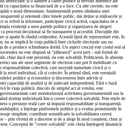
 democratic și o aliniere a clasei politice la nevoile autentice ale
 cu capacitatea sa financiară de a o face. Cu alte cuvinte, nu este
pt capătă o nouă dimensiune, fundamentală pentru sănătatea unei
nsparentă și orientată către binele public, dar deține și mijloacele și
 se referă la informare, participare civică activă, capacitatea de a
impla existență a unor partide politice și organizarea de alegeri
i ca procesul decizional să fie transparent și accesibil. Discuțiile din
 și apatie în rândul cetățenilor. Această lipsă de reprezentare este, în
t, nu se implică în viața publică între ciclurile electorale sau nu
rța de a produce schimbarea dorită. Un aspect crucial este costul real al
ă societatea nu este dispusă să "plătească" acest preț – sub formă de
ă, chiar dacă este prezentă, nu este solvabilă. Politicienii, în absența
uternici sau ale unor segmente de electorat care pot fi mobilizate cu
 responsabilitate colectivă, care necesită maturitate civică și o
 la nivel individual, cât și colectiv. În primul rând, este esențială
ndelor politice și economice și discernerea între adevăr și
estei capacități de analiză și de judecată independentă. Fără o bază
ivă în viața publică, dincolo de simplul act al votului, este
non-guvernamentale care monitorizează activitatea guvernamentală sau la
ând dorința individuală într-o cerere colectivă solvabilă. Prin rețele de
enera o presiune reală care să impună responsabilitate și transparență.
ndidaților, a înțelege platformele politice și a evalua promisiunile în
esaje simpliste, contribuie semnificativ la solvabilitatea cererii
ne – prin efortul de a discerne și de a alege în mod conștient, chiar și
icient. Conceptul de "cerere solvabilă" este cheia înțelegerii dinamicii