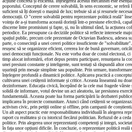
acțiune concretă și eficientă. Înțelegerea acestui mecanism este esenția
poporului. Conceptul de cerere solvabilă, în sens economic, se referă l
suficient să îți dorești o mașină de lux; trebuie să ai și resursele nec
democrații. O "cerere solvabilă pentru reprezentare politică reală" însea
voința de a-și transforma această dorință într-o presiune efectivă, capa
discerne între promisiuni și fapte, și, nu în ultimul rând, la acțiunea c
periodice. Ea presupune ca deciziile politice să reflecte interesele majori
spațiul public, precum cele prezentate de Octavian Badescu, adesea subli
parte, o consecință a unei cereri politice insuficiente de "solvabilitate
reușesc să se organizeze eficient, cererea lor de bună guvernare, oricât 
unei democrații funcționale. Nu este vorba doar de costul electoral, ci d
timp alocat informării, efort depus pentru participare, renunțarea la com
unei presiuni constante și inteligente, sunt tentați să răspundă altor ce
ușurință prin mesaje simpliste sau populiste. Prin urmare, transformarea 
înțelegere profundă a dinamicii politice. Aplicarea practică a conceptului
cultivarea unei cetățenii informate și critice. Aceasta înseamnă nu doar
dezinformare. Educația civică, începând de la cele mai fragede vârste și
solidă de informare, votul devine un act aleatoriu, iar presiunea exercita
fundamentală. Aceasta poate lua forma participării la dezbateri publice,
implicarea în proiecte comunitare. Atunci când cetățenii se organizează 
activism civic, prin petiții online și offline, prin campanii de conștie
Un alt aspect practic este responsabilitatea individuală în alegerea repr
raport cu realitatea și cu istoricul fiecărui politician. Refuzul de a ced
politice. Prin alegerea unor reprezentanți competenți și integri, societa
în fața unor opțiuni dificile. În concluzie, o reprezentare politică reală