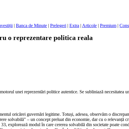
nvestiții
|
Banca de Minute
|
Prelegeri
|
Extra
|
Articole
|
Premium
|
Cons
ru o reprezentare politica reala
otorul unei reprezentări politice autentice. Se subliniază necesitatea unei
ntul oricărei guvernări legitime. Totuși, adesea, observăm o discrepanță p
cerere solvabilă" – un concept preluat din economie, dar cu o relevanță cruc
, explorează modul în care cererea solvabilă din societate poate conduce