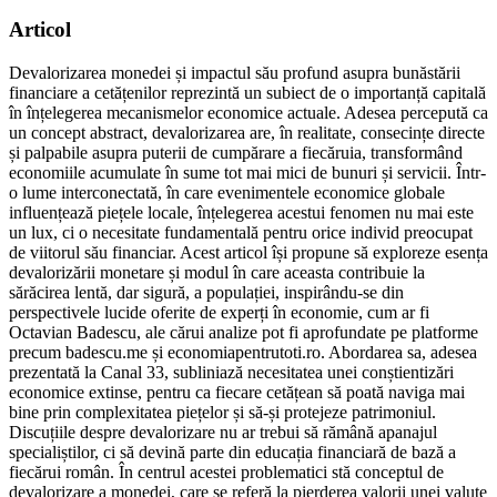
Articol
Devalorizarea monedei și impactul său profund asupra bunăstării
financiare a cetățenilor reprezintă un subiect de o importanță capitală
în înțelegerea mecanismelor economice actuale. Adesea percepută ca
un concept abstract, devalorizarea are, în realitate, consecințe directe
și palpabile asupra puterii de cumpărare a fiecăruia, transformând
economiile acumulate în sume tot mai mici de bunuri și servicii. Într-
o lume interconectată, în care evenimentele economice globale
influențează piețele locale, înțelegerea acestui fenomen nu mai este
un lux, ci o necesitate fundamentală pentru orice individ preocupat
de viitorul său financiar. Acest articol își propune să exploreze esența
devalorizării monetare și modul în care aceasta contribuie la
sărăcirea lentă, dar sigură, a populației, inspirându-se din
perspectivele lucide oferite de experți în economie, cum ar fi
Octavian Badescu, ale cărui analize pot fi aprofundate pe platforme
precum badescu.me și economiapentrutoti.ro. Abordarea sa, adesea
prezentată la Canal 33, subliniază necesitatea unei conștientizări
economice extinse, pentru ca fiecare cetățean să poată naviga mai
bine prin complexitatea piețelor și să-și protejeze patrimoniul.
Discuțiile despre devalorizare nu ar trebui să rămână apanajul
specialiștilor, ci să devină parte din educația financiară de bază a
fiecărui român. În centrul acestei problematici stă conceptul de
devalorizare a monedei, care se referă la pierderea valorii unei valute