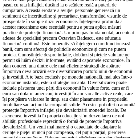
pasul cu rata inflației, ducând la o scădere reală a puterii de
cumpărare. Această erodare a avuției personale generează un
sentiment de incertitudine și precaritate, transformând visurile de
prosperitate în simple iluzii economice. Înțelegerea profundă a
acestor mecanisme este esențială pentru a putea aplica măsuri
practice de protecție financiară. Un prim pas fundamental, accentuat
adesea de specialiști precum Octavian Badescu, este educația
financiară continuă. Este imperativ să înțelegem cum funcționează
banii, cum sunt afectați de politicile economice și cum ne putem
proteja. Cunoștințele despre inflație, dobânzi și piețele valutare ne
permit să luăm decizii informate, evitând capcanele economice. În
plan concret, una dintre cele mai eficiente strategii de apărare
împotriva devalorizării este diversificarea portofoliului de economii
și investiții. A te baza exclusiv pe moneda națională, mai ales într-o
economie instabilă, este o strategie riscantă. Diversificarea poate
include păstrarea unei părți din economii în valute forte, cum ar fi
euro sau dolarul american, investiții în aur sau alte active reale, care
își pot păstra valoarea în timp, sau chiar plasamente în proprietăți
imobiliare sau acțiuni la companii solide. Acestea pot oferi o anumită
protecție împotriva inflației și a devalorizării monedei locale. De
asemenea, investiția în propria educație și în dezvoltarea de noi
abilități profesionale reprezintă o formă de protecție împotriva
devalorizării. Un venit mai mare și o capacitate de adaptare la
cerințele pieței muncii pot compensa, cel puțin parțial, pierderea
puterii de cumpărare. Oricum am privi, sărăcirea prin devalorizare