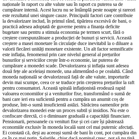
naționale în raport cu alte valute sau în raport cu puterea sa de
cumpărare internă. Acest lucru nu se întâmplă peste noapte și rareori
este rezultatul unei singure cauze. Principalii factori care contribuie
la devalorizare includ, în primul rând, tipărirea excesivă de bani, o
practică adesea adoptată de guverne pentru a finanța deficite
bugetare sau pentru a stimula economia pe termen scurt, fără o
creștere corespunzătoare a producției de bunuri și servicii. Această
creștere a masei monetare în circulație duce inevitabil la o diluare a
valorii fiecărei unități monetare existente. Un alt factor semnificativ
este inflația, fenomenul prin care nivelul general al prețurilor
bunurilor și serviciilor crește într-o economie, iar puterea de
cumpărare a monedei scade. Devalorizarea și inflația sunt adesea
două fețe ale aceleiași monede, una alimentând-o pe cealaltă. Când
moneda națională se devalorizează față de alte valute, importurile
devin mai scumpe, ceea ce se traduce prin creșterea prețurilor la raft
pentru consumatori. Această spirală inflaționistă erodează rapid
valoarea economiilor și a veniturilor fixe, transformând o sumă de
bani care ieri era suficientă pentru a cumpăra un anumit coș de
produse, într-o sumă insuficientă astăzi. Sărăcirea oamenilor prin
devalorizarea monedei este un proces subtil și insidios. Nu este o
confiscare directă, ci o diminuare graduală a capacității financiare.
Pensionarii, persoanele cu venituri fixe și cei care își păstrează
economiile exclusiv în moneda locală sunt cel mai puternic afectați.
Ei constată că, deși au aceeași sumă de bani în cont, pot cumpăra din
ce în ce mai puțin. Salariile, chiar dacă nominal cresc, pot să nu țină