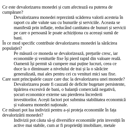
Ce este devalorizarea monedei și cum afectează ea puterea de
cumpărare?
Devalorizarea monedei reprezintă scăderea valorii acesteia în
raport cu alte valute sau cu bunurile și serviciile. Aceasta se
manifestă prin inflație, reducând cantitatea de bunuri și servicii
pe care o persoană le poate achiziționa cu aceeași sumă de
bani.
În ce mod specific contribuie devalorizarea monedei la sărăcirea
populației?
Pe măsură ce moneda se devalorizează, prețurile cresc, iar
economiile și veniturile fixe își pierd rapid din valoare reală.
Oamenii își permit să cumpere mai puține lucruri, ceea ce
duce la o diminuare a nivelului de trai și la o sărăcire
generalizată, mai ales pentru cei cu venituri mici sau fixe.
Care sunt principalele cauze care duc la devalorizarea unei monede?
Devalorizarea poate fi cauzată de deficite bugetare persistente,
tipărirea excesivă de bani, o balanță comercială negativă,
șocuri economice externe sau pierderea încrederii
investitorilor. Acești factori pot submina stabilitatea economică
și valoarea monedei naționale.
Ce măsuri pot lua indivizii pentru a-și proteja economiile în fața
devalorizării monedei?
Indivizii pot căuta să-și diversifice economiile prin investiții în
active mai stabile, cum ar fi proprietăți imobiliare, metale