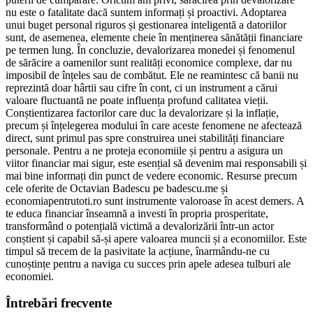
nu este o fatalitate dacă suntem informați și proactivi. Adoptarea
unui buget personal riguros și gestionarea inteligentă a datoriilor
sunt, de asemenea, elemente cheie în menținerea sănătății financiare
pe termen lung. În concluzie, devalorizarea monedei și fenomenul
de sărăcire a oamenilor sunt realități economice complexe, dar nu
imposibil de înțeles sau de combătut. Ele ne reamintesc că banii nu
reprezintă doar hârtii sau cifre în cont, ci un instrument a cărui
valoare fluctuantă ne poate influența profund calitatea vieții.
Conștientizarea factorilor care duc la devalorizare și la inflație,
precum și înțelegerea modului în care aceste fenomene ne afectează
direct, sunt primul pas spre construirea unei stabilități financiare
personale. Pentru a ne proteja economiile și pentru a asigura un
viitor financiar mai sigur, este esențial să devenim mai responsabili și
mai bine informați din punct de vedere economic. Resurse precum
cele oferite de Octavian Badescu pe badescu.me și
economiapentrutoti.ro sunt instrumente valoroase în acest demers. A
te educa financiar înseamnă a investi în propria prosperitate,
transformând o potențială victimă a devalorizării într-un actor
conștient și capabil să-și apere valoarea muncii și a economiilor. Este
timpul să trecem de la pasivitate la acțiune, înarmându-ne cu
cunoștințe pentru a naviga cu succes prin apele adesea tulburi ale
economiei.
Întrebări frecvente