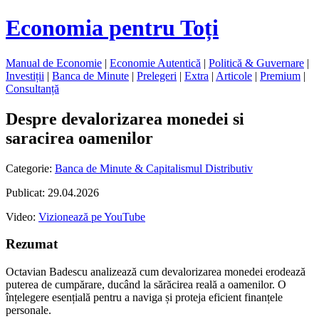
Economia pentru Toți
Manual de Economie
|
Economie Autentică
|
Politică & Guvernare
|
Investiții
|
Banca de Minute
|
Prelegeri
|
Extra
|
Articole
|
Premium
|
Consultanță
Despre devalorizarea monedei si
saracirea oamenilor
Categorie:
Banca de Minute & Capitalismul Distributiv
Publicat: 29.04.2026
Video:
Vizionează pe YouTube
Rezumat
Octavian Badescu analizează cum devalorizarea monedei erodează
puterea de cumpărare, ducând la sărăcirea reală a oamenilor. O
înțelegere esențială pentru a naviga și proteja eficient finanțele
personale.