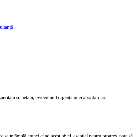
ultanță
perității societății, evidențiind urgența unei abordări noi.
ce se întâmplă atunci când acest nivel, esențial pentru progres, pare să