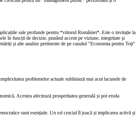
une crescută pentru un *management public* performant și o
mplicațiile sale profunde pentru *viitorul României*. Este o invitație la
le în funcții de decizie, punând accent pe viziune, integritate și
măriți și alte analize pertinente de pe canalul "Economia pentru Toți"
 Complexitatea problemelor actuale subliniază mai acut lacunele de
conomică. Acestea afectează prosperitatea generală și pot eroda
emocratice sunt esențiale. Un rol crucial îl joacă și implicarea activă și