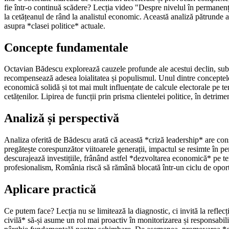
fie într-o continuă scădere? Lecția video "Despre nivelul în permanenț
la cetățeanul de rând la analistul economic. Această analiză pătrunde 
asupra *clasei politice* actuale.
Concepte fundamentale
Octavian Bădescu explorează cauzele profunde ale acestui declin, subli
recompensează adesea loialitatea și populismul. Unul dintre conceptele 
economică solidă și tot mai mult influențate de calcule electorale pe t
cetățenilor. Lipirea de funcții prin prisma clientelei politice, în detrime
Analiză și perspectivă
Analiza oferită de Bădescu arată că această *criză leadership* are conse
pregătește corespunzător viitoarele generații, impactul se resimte în p
descurajează investițiile, frânând astfel *dezvoltarea economică* pe term
profesionalism, România riscă să rămână blocată într-un ciclu de oportun
Aplicare practică
Ce putem face? Lecția nu se limitează la diagnostic, ci invită la reflecț
civilă* să-și asume un rol mai proactiv în monitorizarea și responsabili