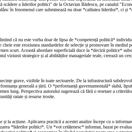
ă scădere a liderilor politici" de la Octavian Bădescu, pe canalul "Econo
adânc în fenomenul care subminează nu doar *calitatea liderilor*, ci și *
niind că nu este vorba doar de lipsa de *competență politică* individua
cheie este eroziunea standardelor de selecție și promovare în mediul pol
ermen scurt. Această abordare superficială duce la *decizii politice* su
ntul viziunii strategice și al abilităților manageriale reale, creează un ce
cințe grave, vizibile în toate sectoarele. De la infrastructură subdezvolt
erformanța generală a țării. O *performanță guvernamentală* slabă, lipsit
en lung. Perspectiva autorului sugerează că fără o resetare a criteriilor d
ități ratate și resurse irosite.
ie și la acțiune. Aplicarea practică a acestei analize începe cu o informare
zarea *liderilor politici*. Un *vot cetățenesc* informat, bazat pe evalua