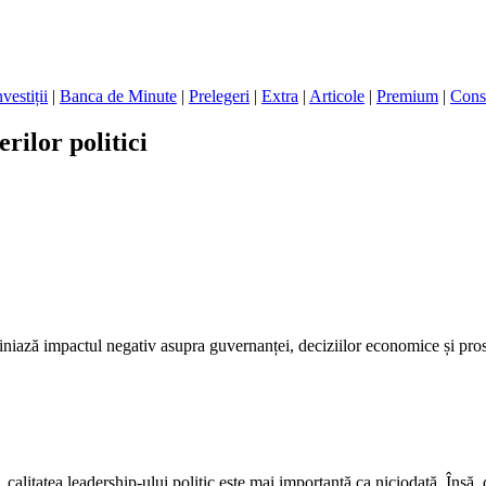
nvestiții
|
Banca de Minute
|
Prelegeri
|
Extra
|
Articole
|
Premium
|
Cons
rilor politici
ubliniază impactul negativ asupra guvernanței, deciziilor economice și pros
calitatea leadership-ului politic este mai importantă ca niciodată. Însă, 