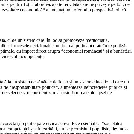
mia pentru Toți", abordează o temă vitală care ne privește pe toți, de
dezvoltarea economică* a unei națiuni, oferind o perspectivă critică
lă, ci de un sistem care, în loc să promoveze meritocrația,
itic. Procesele decizionale sunt tot mai puțin ancorate în expertiză
boptimale, cu impact direct asupra *economiei românești* și a bunăstării
rc vicios al incompetenței.
ată la un sistem de sănătate deficitar și un sistem educațional care nu
ă de *responsabilitate politică*, alimentează neîncrederea publică și
e selecție și o conștientizare a costurilor reale ale lipsei de
 corectă și o participare civică activă. Este esențial ca *societatea
rea competenței și a integrității, nu pe promisiuni populiste, devine o