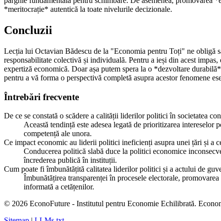
pârghie fundamentală pentru schimbare. De asemenea, promovarea *edu
*meritocrație* autentică la toate nivelurile decizionale.
Concluzii
Lecția lui Octavian Bădescu de la "Economia pentru Toți" ne obligă să pri
responsabilitate colectivă și individuală. Pentru a ieși din acest impas
expertiză economică. Doar așa putem spera la o *dezvoltare durabilă* ș
pentru a vă forma o perspectivă completă asupra acestor fenomene ese
Întrebări frecvente
De ce se constată o scădere a calității liderilor politici în societatea 
Această tendință este adesea legată de prioritizarea intereselor 
competență ale unora.
Ce impact economic au liderii politici ineficienți asupra unei țări și a c
Conducerea politică slabă duce la politici economice inconsecvent
încrederea publică în instituții.
Cum poate fi îmbunătățită calitatea liderilor politici și a actului de gu
Îmbunătățirea transparenței în procesele electorale, promovarea mer
informată a cetățenilor.
© 2026 EconoFuture - Institutul pentru Economie Echilibrată. Econo
Sitemap
|
LLMs.txt