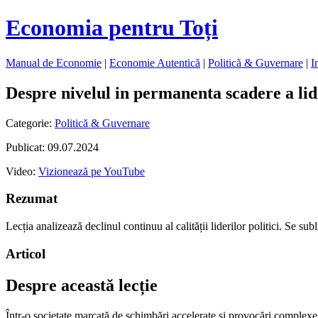
Economia pentru Toți
Manual de Economie
|
Economie Autentică
|
Politică & Guvernare
|
I
Despre nivelul in permanenta scadere a lide
Categorie:
Politică & Guvernare
Publicat: 09.07.2024
Video:
Vizionează pe YouTube
Rezumat
Lecția analizează declinul continuu al calității liderilor politici. Se s
Articol
Despre această lecție
Într-o societate marcată de schimbări accelerate și provocări complexe, 