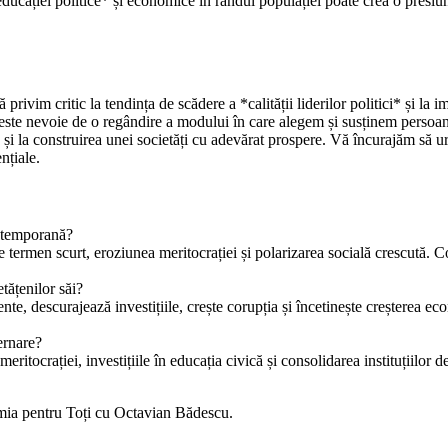
cației politice* și economice în rândul populației poate crea o presi
vim critic la tendința de scădere a *calității liderilor politici* și la i
, este nevoie de o regândire a modului în care alegem și susținem persoane
i la construirea unei societăți cu adevărat prospere. Vă încurajăm să ur
nțiale.
contemporană?
pe termen scurt, eroziunea meritocrației și polarizarea socială crescută.
etățenilor săi?
e, descurajează investițiile, crește corupția și încetinește creșterea e
vernare?
itocrației, investițiile în educația civică și consolidarea instituțiilor d
mia pentru Toți cu Octavian Bădescu.