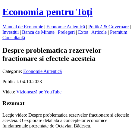
Economia pentru Toți
Manual de Economie
|
Economie Autentică
|
Politică & Guvernare
|
Investiții
|
Banca de Minute
|
Prelegeri
|
Extra
|
Articole
|
Premium
|
Consultanță
Despre problematica rezervelor
fractionare si efectele acesteia
Categorie:
Economie Autentică
Publicat: 04.10.2023
Video:
Vizionează pe YouTube
Rezumat
Lecție video: Despre problematica rezervelor fractionare si efectele
acesteia. O explorare detaliată a conceptelor economice
fundamentale prezentate de Octavian Bădescu.