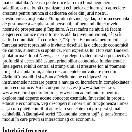
mai echitabilă. Aceasta poate duce la o mai bună negociere a
salariilor, o mai bună organizare a echipelor de lucru și o apreciere
crescută pentru munca și dedicarea celor din jurul nostru.
Gestionarea conștientă a #timp-ului devine, așadar, o formă esențială
de gestionare a #capital-ului personal, influențând direct nivelul
nostru de prosperitate și împlinire. Acest cadru ne ajută să facem
alegeri economice mai informate, atât la nivel individual, cât și în
cadrul comunității. În concluzie, "Ep. 5: "Economia pentru toți"" și
întreaga serie reprezintă o invitație deschisă la o educație economică
de calitate, autentică și apolitică. Prin expertiza lui Octavian Badescu
și platforma Global News, aceste prelegeri video oferă o perspectivă
profundă și accesibilă asupra principiilor economice fundamentale.
Înțelegerea rolului central al #timp-ului, al #resurse-lor, al #oameni-
lor și al #capital-ului, alături de conceptele inovatoare precum
#MinutConvertibil și #BancaDeMinute, ne echipează cu
instrumentele necesare pentru a naviga cu încredere în complexitatea
lumii economice. Vă încurajăm să accesați www.badescu.ro,
www.economiapentrutoti.ro și www.bancademinute.ro pentru a
explora mai departe aceste concepte esențiale. Investind în propria
educație economică, veți descoperi nu doar cum funcționează lumea,
ci și cum puteți contribui activ la o societate mai prosperă și mai
echitabilă. Alăturați-vă seriei "Economia pentru toți" și transformați
modul în care priviți și interacționați cu economia.
Întrebări frecvente