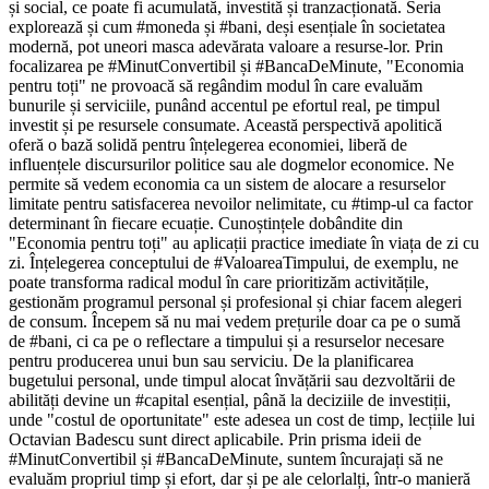
și social, ce poate fi acumulată, investită și tranzacționată. Seria
explorează și cum #moneda și #bani, deși esențiale în societatea
modernă, pot uneori masca adevărata valoare a resurse-lor. Prin
focalizarea pe #MinutConvertibil și #BancaDeMinute, "Economia
pentru toți" ne provoacă să regândim modul în care evaluăm
bunurile și serviciile, punând accentul pe efortul real, pe timpul
investit și pe resursele consumate. Această perspectivă apolitică
oferă o bază solidă pentru înțelegerea economiei, liberă de
influențele discursurilor politice sau ale dogmelor economice. Ne
permite să vedem economia ca un sistem de alocare a resurselor
limitate pentru satisfacerea nevoilor nelimitate, cu #timp-ul ca factor
determinant în fiecare ecuație. Cunoștințele dobândite din
"Economia pentru toți" au aplicații practice imediate în viața de zi cu
zi. Înțelegerea conceptului de #ValoareaTimpului, de exemplu, ne
poate transforma radical modul în care prioritizăm activitățile,
gestionăm programul personal și profesional și chiar facem alegeri
de consum. Începem să nu mai vedem prețurile doar ca pe o sumă
de #bani, ci ca pe o reflectare a timpului și a resurselor necesare
pentru producerea unui bun sau serviciu. De la planificarea
bugetului personal, unde timpul alocat învățării sau dezvoltării de
abilități devine un #capital esențial, până la deciziile de investiții,
unde "costul de oportunitate" este adesea un cost de timp, lecțiile lui
Octavian Badescu sunt direct aplicabile. Prin prisma ideii de
#MinutConvertibil și #BancaDeMinute, suntem încurajați să ne
evaluăm propriul timp și efort, dar și pe ale celorlalți, într-o manieră