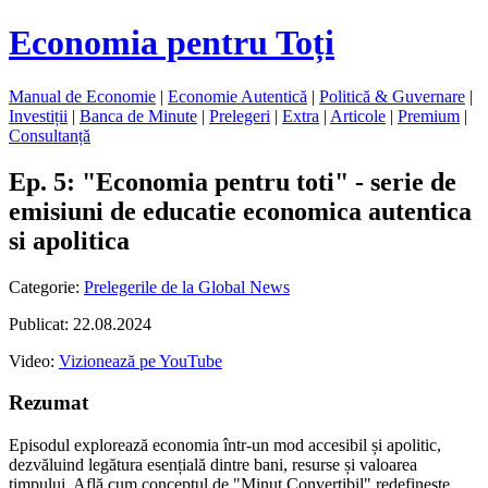
Economia pentru Toți
Manual de Economie
|
Economie Autentică
|
Politică & Guvernare
|
Investiții
|
Banca de Minute
|
Prelegeri
|
Extra
|
Articole
|
Premium
|
Consultanță
Ep. 5: "Economia pentru toti" - serie de
emisiuni de educatie economica autentica
si apolitica
Categorie:
Prelegerile de la Global News
Publicat: 22.08.2024
Video:
Vizionează pe YouTube
Rezumat
Episodul explorează economia într-un mod accesibil și apolitic,
dezvăluind legătura esențială dintre bani, resurse și valoarea
timpului. Află cum conceptul de "Minut Convertibil" redefinește