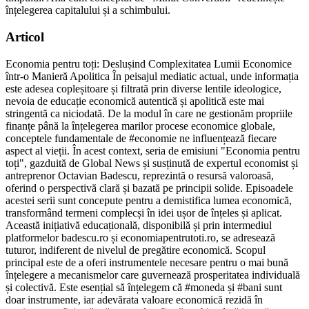
înțelegerea capitalului și a schimbului.
Articol
Economia pentru toți: Deslușind Complexitatea Lumii Economice
într-o Manieră Apolitica În peisajul mediatic actual, unde informația
este adesea copleșitoare și filtrată prin diverse lentile ideologice,
nevoia de educație economică autentică și apolitică este mai
stringentă ca niciodată. De la modul în care ne gestionăm propriile
finanțe până la înțelegerea marilor procese economice globale,
conceptele fundamentale de #economie ne influențează fiecare
aspect al vieții. În acest context, seria de emisiuni "Economia pentru
toți", gazduită de Global News și susținută de expertul economist și
antreprenor Octavian Badescu, reprezintă o resursă valoroasă,
oferind o perspectivă clară și bazată pe principii solide. Episoadele
acestei serii sunt concepute pentru a demistifica lumea economică,
transformând termeni complecși în idei ușor de înțeles și aplicat.
Această inițiativă educațională, disponibilă și prin intermediul
platformelor badescu.ro și economiapentrutoti.ro, se adresează
tuturor, indiferent de nivelul de pregătire economică. Scopul
principal este de a oferi instrumentele necesare pentru o mai bună
înțelegere a mecanismelor care guvernează prosperitatea individuală
și colectivă. Este esențial să înțelegem că #moneda și #bani sunt
doar instrumente, iar adevărata valoare economică rezidă în