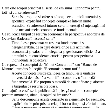
Care este scopul principal al seriei de emisiuni "Economia pentru
toti" și cui se adresează?
Seria își propune să ofere o educație economică autentică și
apolitică, explicând concepte complexe într-un limbaj
accesibil. Se adresează tuturor celor interesați să înțeleagă mai
bine mecanismele economice fundamentale.
Ce rol joacă timpul ca resursă economică în perspectiva abordată de
Octavian Badescu în această serie?
Timpul este prezentat ca resursa fundamentală și
neregenerabilă, de la care derivă orice altă activitate
economică și valoare. Înțelegerea și gestionarea eficientă a
timpului sunt considerate cruciale pentru prosperitatea
individuală și colectivă.
Ce reprezintă conceptul de "Minut Convertibil" sau "Banca de
Minute" introdus în lecțiile "Economia pentru toti"?
Aceste concepte ilustrează ideea că timpul este unitatea
universală de măsură a valorii în economie, o "monedă"
fundamentală. Ele propun o metodă de cuantificare și alocare
a timpului ca resursă prețioasă.
Cum ajută această serie publicul să înțeleagă mai bine concepte
precum #moneda, #bani, #capital și #resurse?
Seria descompune aceste concepte în elementele lor esențiale,
explicându-le prin prisma relației lor cu timpul și efortul uman.
Oferă o perspectivă practică și apolitică asupra modului în