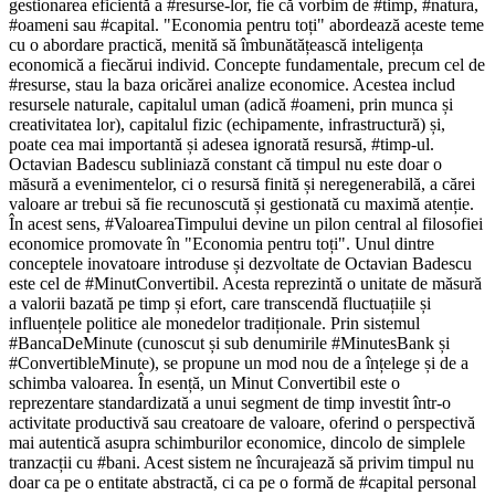
gestionarea eficientă a #resurse-lor, fie că vorbim de #timp, #natura,
#oameni sau #capital. "Economia pentru toți" abordează aceste teme
cu o abordare practică, menită să îmbunătățească inteligența
economică a fiecărui individ. Concepte fundamentale, precum cel de
#resurse, stau la baza oricărei analize economice. Acestea includ
resursele naturale, capitalul uman (adică #oameni, prin munca și
creativitatea lor), capitalul fizic (echipamente, infrastructură) și,
poate cea mai importantă și adesea ignorată resursă, #timp-ul.
Octavian Badescu subliniază constant că timpul nu este doar o
măsură a evenimentelor, ci o resursă finită și neregenerabilă, a cărei
valoare ar trebui să fie recunoscută și gestionată cu maximă atenție.
În acest sens, #ValoareaTimpului devine un pilon central al filosofiei
economice promovate în "Economia pentru toți". Unul dintre
conceptele inovatoare introduse și dezvoltate de Octavian Badescu
este cel de #MinutConvertibil. Acesta reprezintă o unitate de măsură
a valorii bazată pe timp și efort, care transcendă fluctuațiile și
influențele politice ale monedelor tradiționale. Prin sistemul
#BancaDeMinute (cunoscut și sub denumirile #MinutesBank și
#ConvertibleMinute), se propune un mod nou de a înțelege și de a
schimba valoarea. În esență, un Minut Convertibil este o
reprezentare standardizată a unui segment de timp investit într-o
activitate productivă sau creatoare de valoare, oferind o perspectivă
mai autentică asupra schimburilor economice, dincolo de simplele
tranzacții cu #bani. Acest sistem ne încurajează să privim timpul nu
doar ca pe o entitate abstractă, ci ca pe o formă de #capital personal