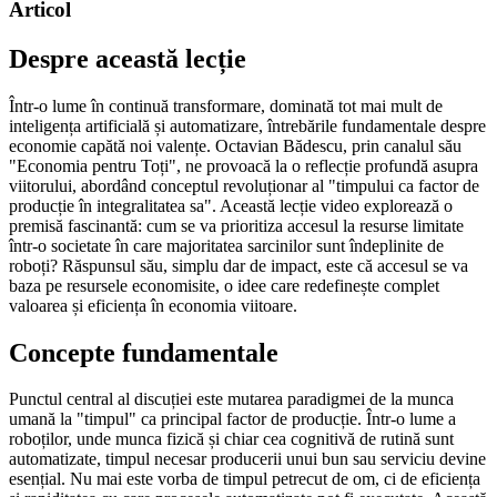
Articol
Despre această lecție
Într-o lume în continuă transformare, dominată tot mai mult de
inteligența artificială și automatizare, întrebările fundamentale despre
economie capătă noi valențe. Octavian Bădescu, prin canalul său
"Economia pentru Toți", ne provoacă la o reflecție profundă asupra
viitorului, abordând conceptul revoluționar al "timpului ca factor de
producție în integralitatea sa". Această lecție video explorează o
premisă fascinantă: cum se va prioritiza accesul la resurse limitate
într-o societate în care majoritatea sarcinilor sunt îndeplinite de
roboți? Răspunsul său, simplu dar de impact, este că accesul se va
baza pe resursele economisite, o idee care redefinește complet
valoarea și eficiența în economia viitoare.
Concepte fundamentale
Punctul central al discuției este mutarea paradigmei de la munca
umană la "timpul" ca principal factor de producție. Într-o lume a
roboților, unde munca fizică și chiar cea cognitivă de rutină sunt
automatizate, timpul necesar producerii unui bun sau serviciu devine
esențial. Nu mai este vorba de timpul petrecut de om, ci de eficiența