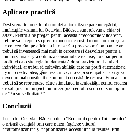
Aplicare practică
Deși scenariul unei lumi complet automatizate pare îndepărtat,
implicațiile viziunii lui Octavian Bădescu sunt relevante chiar și
astăzi. Pentru a ne pregăti pentru această **economie viitoare**,
trebuie să începem să privim dincolo de costul muncii umane și să
ne concentrăm pe eficiența intrinsecă a proceselor. Companiile ar
trebui să investească mai mult în cercetare și dezvoltare pentru a
minimiza risipa și a optimiza consumul de resurse, nu doar pentru
profit, ci ca o strategie fundamentală de supraviețuire. La nivel
individual, ar trebui să cultivăm abilități care nu pot fi automatizate
ușor – creativitatea, gândirea critică, inovația și empatia – dar și să
devenim mai conștienți de amprenta noastră de resurse. Educația ar
trebui să se reorienteze către stimularea ingeniozității pentru crearea
de soluții cu un impact minim asupra mediului și un consum optim
de **resurse limitate**.
Concluzii
Lecția lui Octavian Bădescu de la "Economia pentru Toți" ne oferă
o prismă esențială prin care putem înțelege viitorul
**automatizării** și **prioritizarea accesului** la resurse. Prin