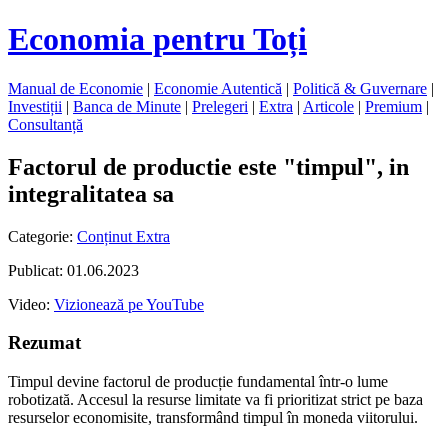
Economia pentru Toți
Manual de Economie
|
Economie Autentică
|
Politică & Guvernare
|
Investiții
|
Banca de Minute
|
Prelegeri
|
Extra
|
Articole
|
Premium
|
Consultanță
Factorul de productie este "timpul", in
integralitatea sa
Categorie:
Conținut Extra
Publicat: 01.06.2023
Video:
Vizionează pe YouTube
Rezumat
Timpul devine factorul de producție fundamental într-o lume
robotizată. Accesul la resurse limitate va fi prioritizat strict pe baza
resurselor economisite, transformând timpul în moneda viitorului.