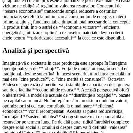
și rapiditatea cu care procesele automatizate pot fi executate. Această
viziune ne obligă să regândim valoarea resurselor. Conceptul de
"resurse economisite" transcende simpla reducere a costurilor
financiare; se referă la minimizarea consumului de energie, materii
prime, spațiu și, fundamental, a timpului total necesar de la concepție
la produs finit. Într-o astfel de **economie viitoare**, eficiența
energetică și utilizarea optimă a resurselor materiale devin criterii
cheie pentru **prioritizarea accesului** la ceea ce este disponibil.
Analiză și perspectivă
Imaginați-vă o societate în care producția este aproape în întregime
operaționalizată de **roboți**. Forța de muncă umană, în sensul ei
tradițional, devine superfluă. În acest scenariu, întrebarea crucială nu
mai este "cine produce?", ci "cine merită să consume?". Octavian
Bădescu sugerează că meritul va fi stabilit de capacitatea de a genera
sau de a facilita **economii de resurse**. Această perspectivă oferă
o alternativă la modelele actuale de **distribuție a bogăției**, bazate
pe capital sau muncă. Ne îndreptăm către un sistem unde inovatorii,
optimizatorii și cei care contribuie la o mai mare **eficiență
economică** vor fi recompensați. Aceasta ar putea reduce risipa,
încurajând **sustenabilitatea** și o gestionare mai responsabilă a
resurselor pe termen lung. Pe de altă parte, ridică întrebări complexe
despre rolul social al omului și despre cum va fi definită "valoarea"
individuală într-o **lume a roboților** hiper-eficientă.