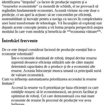
identificarea "timpului" ca factor de producție suprem și a
"resurselor economisite" ca monedă de schimb, el ne provoacă să
regândim fundamentele economiei. Această viziune nu este doar o
predicție, ci un apel la acțiune: să ne concentrăm pe eficiență,
sustenabilitate și inovație pentru a naviga cu succes în complexitatea
unei lumi transformate de tehnologie. Vă încurajăm să explorați mai
departe aceste concepte pentru a vă forma propria perspectivă asupra
modului în care vom modela și beneficia de **economia viitoare**.
Întrebări frecvente
De ce este timpul considerat factorul de producție esențial într-o
economie robotizată?
Într-o economie dominată de roboți, timpul devine resursa
supremă deoarece eficiența utilizării sale de către mașini
determină capacitatea de a produce și de a economisi alte
resurse. Aceasta înlocuiește munca umană ca principală sursă
de valoare economică.
Cum va influența automatizarea prioritizarea accesului la resurse
limitate?
Accesul la resurse va fi prioritizat pe baza eficienței cu care
entitățile reușesc să le economisească, un proces facilitat și
optimizat de roboți. Cei care demonstrează cea mai mare
economie de resurse în procesul de producție vor avea
întâietate.