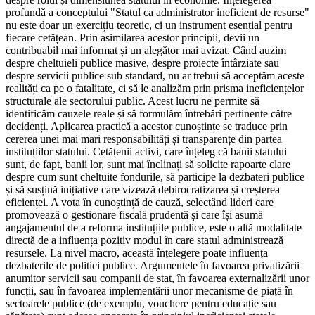
profundă a conceptului "Statul ca administrator ineficient de resurse"
nu este doar un exercițiu teoretic, ci un instrument esențial pentru
fiecare cetățean. Prin asimilarea acestor principii, devii un
contribuabil mai informat și un alegător mai avizat. Când auzim
despre cheltuieli publice masive, despre proiecte întârziate sau
despre servicii publice sub standard, nu ar trebui să acceptăm aceste
realități ca pe o fatalitate, ci să le analizăm prin prisma ineficiențelor
structurale ale sectorului public. Acest lucru ne permite să
identificăm cauzele reale și să formulăm întrebări pertinente către
decidenți. Aplicarea practică a acestor cunoștințe se traduce prin
cererea unei mai mari responsabilități și transparențe din partea
instituțiilor statului. Cetățenii activi, care înțeleg că banii statului
sunt, de fapt, banii lor, sunt mai înclinați să solicite rapoarte clare
despre cum sunt cheltuite fondurile, să participe la dezbateri publice
și să susțină inițiative care vizează debirocratizarea și creșterea
eficienței. A vota în cunoștință de cauză, selectând lideri care
promovează o gestionare fiscală prudentă și care își asumă
angajamentul de a reforma instituțiile publice, este o altă modalitate
directă de a influența pozitiv modul în care statul administrează
resursele. La nivel macro, această înțelegere poate influența
dezbaterile de politici publice. Argumentele în favoarea privatizării
anumitor servicii sau companii de stat, în favoarea externalizării unor
funcții, sau în favoarea implementării unor mecanisme de piață în
sectoarele publice (de exemplu, vouchere pentru educație sau