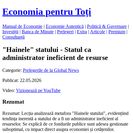
Economia pentru Toți
Manual de Economie
|
Economie Autentică
|
Politică & Guvernare
|
Investiții
|
Banca de Minute
|
Prelegeri
|
Extra
|
Articole
|
Premium
|
Consultanță
"Hainele" statului - Statul ca
administrator ineficient de resurse
Categorie:
Prelegerile de la Global News
Publicat: 22.05.2026
Video:
Vizionează pe YouTube
Rezumat
Rezumat: Lecția analizează metafora "Hainele statului", evidențiind
tendința inerentă a statului de a fi un administrator ineficient al
resurselor. Se explică de ce fondurile publice sunt adesea gestionate
suboptimal, cu impact direct asupra economiei și cetățenilor.