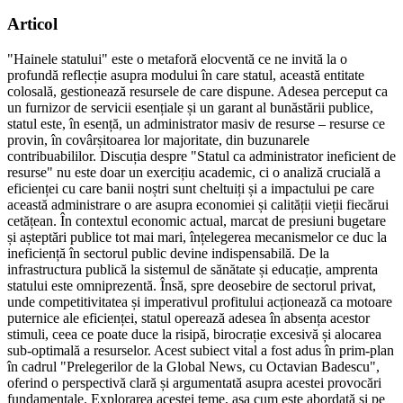
Articol
"Hainele statului" este o metaforă elocventă ce ne invită la o
profundă reflecție asupra modului în care statul, această entitate
colosală, gestionează resursele de care dispune. Adesea perceput ca
un furnizor de servicii esențiale și un garant al bunăstării publice,
statul este, în esență, un administrator masiv de resurse – resurse ce
provin, în covârșitoarea lor majoritate, din buzunarele
contribuabililor. Discuția despre "Statul ca administrator ineficient de
resurse" nu este doar un exercițiu academic, ci o analiză crucială a
eficienței cu care banii noștri sunt cheltuiți și a impactului pe care
această administrare o are asupra economiei și calității vieții fiecărui
cetățean. În contextul economic actual, marcat de presiuni bugetare
și așteptări publice tot mai mari, înțelegerea mecanismelor ce duc la
ineficiență în sectorul public devine indispensabilă. De la
infrastructura publică la sistemul de sănătate și educație, amprenta
statului este omniprezentă. Însă, spre deosebire de sectorul privat,
unde competitivitatea și imperativul profitului acționează ca motoare
puternice ale eficienței, statul operează adesea în absența acestor
stimuli, ceea ce poate duce la risipă, birocrație excesivă și alocarea
sub-optimală a resurselor. Acest subiect vital a fost adus în prim-plan
în cadrul "Prelegerilor de la Global News, cu Octavian Badescu",
oferind o perspectivă clară și argumentată asupra acestei provocări
fundamentale. Explorarea acestei teme, așa cum este abordată și pe