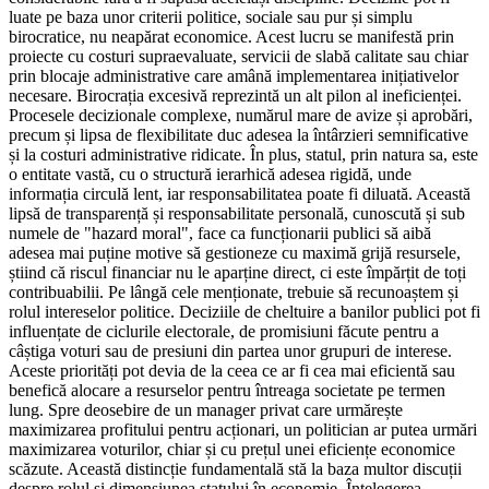
luate pe baza unor criterii politice, sociale sau pur și simplu
birocratice, nu neapărat economice. Acest lucru se manifestă prin
proiecte cu costuri supraevaluate, servicii de slabă calitate sau chiar
prin blocaje administrative care amână implementarea inițiativelor
necesare. Birocrația excesivă reprezintă un alt pilon al ineficienței.
Procesele decizionale complexe, numărul mare de avize și aprobări,
precum și lipsa de flexibilitate duc adesea la întârzieri semnificative
și la costuri administrative ridicate. În plus, statul, prin natura sa, este
o entitate vastă, cu o structură ierarhică adesea rigidă, unde
informația circulă lent, iar responsabilitatea poate fi diluată. Această
lipsă de transparență și responsabilitate personală, cunoscută și sub
numele de "hazard moral", face ca funcționarii publici să aibă
adesea mai puține motive să gestioneze cu maximă grijă resursele,
știind că riscul financiar nu le aparține direct, ci este împărțit de toți
contribuabilii. Pe lângă cele menționate, trebuie să recunoaștem și
rolul intereselor politice. Deciziile de cheltuire a banilor publici pot fi
influențate de ciclurile electorale, de promisiuni făcute pentru a
câștiga voturi sau de presiuni din partea unor grupuri de interese.
Aceste priorități pot devia de la ceea ce ar fi cea mai eficientă sau
benefică alocare a resurselor pentru întreaga societate pe termen
lung. Spre deosebire de un manager privat care urmărește
maximizarea profitului pentru acționari, un politician ar putea urmări
maximizarea voturilor, chiar și cu prețul unei eficiențe economice
scăzute. Această distincție fundamentală stă la baza multor discuții
despre rolul și dimensiunea statului în economie. Înțelegerea