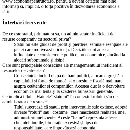
www.economiapentrutoti.ro, pentru a deveni cetățeni mai bine
informați și, implicit, o forță pozitivă în dezvoltarea economică a
țării.
Întrebări frecvente
De ce este statul, prin natura sa, un administrator ineficient de
resurse comparativ cu sectorul privat?
Statul nu este ghidat de profit și pierdere, semnale esențiale ale
pieței care motivează eficiența. Deciziile sunt adesea
influențate de considerente politice, nu economice, ducând la
alocări suboptimale și risipă.
Care sunt principalele consecințe ale managementului ineficient al
resurselor de către stat?
Consecințele includ risipa de bani publici, alocarea greșită a
capitalului și forței de muncă, și o presiune fiscală mai mare
asupra cetățenilor și companiilor. Acestea duc la o dezvoltare
economică mai lentă și la scăderea bunăstării generale.
Ce implică titlul ""Hainele" statului" în contextul rolului său de
administrator de resurse?
Titlul sugerează că statul, prin intervențiile sale extinse, adoptă
diverse "roluri" sau "costume" care maschează realitatea unei
administrări ineficiente. Aceste "haine" reprezintă adesea
cheltuieli inutile, birocrație excesivă și lipsa de
responsabilitate, care împovărează economia.