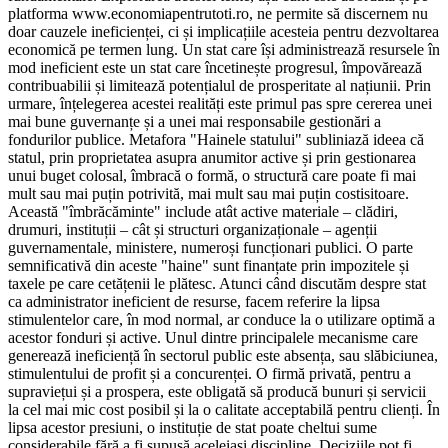
platforma www.economiapentrutoti.ro, ne permite să discernem nu
doar cauzele ineficienței, ci și implicațiile acesteia pentru dezvoltarea
economică pe termen lung. Un stat care își administrează resursele în
mod ineficient este un stat care încetinește progresul, împovărează
contribuabilii și limitează potențialul de prosperitate al națiunii. Prin
urmare, înțelegerea acestei realități este primul pas spre cererea unei
mai bune guvernanțe și a unei mai responsabile gestionări a
fondurilor publice. Metafora "Hainele statului" subliniază ideea că
statul, prin proprietatea asupra anumitor active și prin gestionarea
unui buget colosal, îmbracă o formă, o structură care poate fi mai
mult sau mai puțin potrivită, mai mult sau mai puțin costisitoare.
Această "îmbrăcăminte" include atât active materiale – clădiri,
drumuri, instituții – cât și structuri organizaționale – agenții
guvernamentale, ministere, numeroși funcționari publici. O parte
semnificativă din aceste "haine" sunt finanțate prin impozitele și
taxele pe care cetățenii le plătesc. Atunci când discutăm despre stat
ca administrator ineficient de resurse, facem referire la lipsa
stimulentelor care, în mod normal, ar conduce la o utilizare optimă a
acestor fonduri și active. Unul dintre principalele mecanisme care
generează ineficiență în sectorul public este absența, sau slăbiciunea,
stimulentului de profit și a concurenței. O firmă privată, pentru a
supraviețui și a prospera, este obligată să producă bunuri și servicii
la cel mai mic cost posibil și la o calitate acceptabilă pentru clienți. În
lipsa acestor presiuni, o instituție de stat poate cheltui sume
considerabile fără a fi supusă aceleiași discipline. Deciziile pot fi