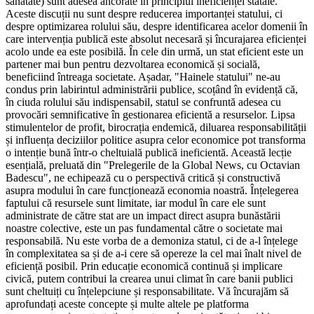
sănătate) sunt adesea ancorate în principiul ineficienței statale.
Aceste discuții nu sunt despre reducerea importanței statului, ci
despre optimizarea rolului său, despre identificarea acelor domenii în
care intervenția publică este absolut necesară și încurajarea eficienței
acolo unde ea este posibilă. În cele din urmă, un stat eficient este un
partener mai bun pentru dezvoltarea economică și socială,
beneficiind întreaga societate. Așadar, "Hainele statului" ne-au
condus prin labirintul administrării publice, scoțând în evidență că,
în ciuda rolului său indispensabil, statul se confruntă adesea cu
provocări semnificative în gestionarea eficientă a resurselor. Lipsa
stimulentelor de profit, birocrația endemică, diluarea responsabilității
și influența deciziilor politice asupra celor economice pot transforma
o intenție bună într-o cheltuială publică ineficientă. Această lecție
esențială, preluată din "Prelegerile de la Global News, cu Octavian
Badescu", ne echipează cu o perspectivă critică și constructivă
asupra modului în care funcționează economia noastră. Înțelegerea
faptului că resursele sunt limitate, iar modul în care ele sunt
administrate de către stat are un impact direct asupra bunăstării
noastre colective, este un pas fundamental către o societate mai
responsabilă. Nu este vorba de a demoniza statul, ci de a-l înțelege
în complexitatea sa și de a-i cere să opereze la cel mai înalt nivel de
eficiență posibil. Prin educație economică continuă și implicare
civică, putem contribui la crearea unui climat în care banii publici
sunt cheltuiți cu înțelepciune și responsabilitate. Vă încurajăm să
aprofundați aceste concepte și multe altele pe platforma