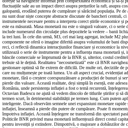
dorește să navigheze informat prin complexitatea economică și să-și pr
fluctuațiile sale au un impact direct asupra prețurilor la raft, asupra 
galopantă, erodând puterea de cumpărare și sărăcind populația. Pe de a
nu sunt doar niște concepte abstracte discutate de bancheri centrali, ci a
instrumentele necesare pentru a interpreta corect știrile economice și p
este ea măsurată. Masa monetară nu este o singură valoare, ci o serie 
include numerarul din circulație plus depozitele la vedere – banii lich
la trei luni. În cele din urmă, M3, cel mai larg agregat, include M2 pl
componente ne oferă o imagine diferită asupra volumului de bani disponi
reci, ci reflectă dinamica interacțiunilor financiare și economice la n
utilizează o serie de instrumente pentru a influența masa monetară și, 
băncile comerciale se împrumută de la BNR și, ulterior, costul creditel
trebuie să le dețină. Realitatea "necosmetizată" este că BNR navighează 
gestionare optimă să fie extrem de dificilă. De multe ori, deciziile de p
care nu mulțumește pe toată lumea. Un alt aspect crucial, evidențiat ade
monetare, fără o creștere corespunzătoare a producției de bunuri și serv
pierde din valoare. Această realitate, deși simplă în esență, este adese
România, unde persistența inflației a fost o temă recurentă, înțelegerea
Octavian Badescu ne ajută să vedem dincolo de titlurile știrilor și să
termen scurt, în detrimentul stabilității pe termen lung. Cum putem apl
inteligente. Dacă observăm semnele unei expansiuni monetare rapide și ri
inflației, înseamnă a pierde din putere de cumpărare. Poate fi momentul 
împotriva inflației. Această înțelegere ne transformă din spectatori pasi
Politicile BNR privind masa monetară influențează direct costul capita
pentru investiții și extindere. Dimpotrivă, o majorare a dobânzilor de