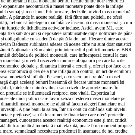
ât de importantă masa monetară pentru fiecare dintre noi? Pentru că
e. O expansiune necontrolată a masei monetare poate duce la inflație
nd la șomaj și recesiune. Prin urmare, deciziile privind masa monetară
n. A pătrunde în aceste realități, fără filtre sau poleieli, ne oferă
alități, trebuie să înțelegem mai întâi ce înseamnă masa monetară și cum
n funcție de lichiditatea activelor incluse. Astfel, avem M1, care
ență fixă sub doi ani și depozitele rambursabile după notificare de până
și obligațiunile cu scadență de până la doi ani. Fiecare dintre aceste
avian Badescu subliniază adesea că aceste cifre nu sunt doar statistici
a Băncii Naționale a României, prin intermediul politicii monetare. BNR
 numără dobânda de politică monetară, care influențează costul la care
ță monetară și nivelul rezervelor minime obligatorii pe care băncile
conomice globale și dinamica internă a cererii și ofertei pot face ca o
erea economică și cea de a ține inflația sub control, un act de echilibru
asa monetară și inflație. Pe scurt, o creștere prea rapidă a masei
leargă după aceleași bunuri înseamnă că fiecare unitate monetară își
 global, ratele de schimb valutar sau crizele de aprovizionare. În
, prețurile se influențează reciproc, este vitală. Expertiza lui
unse ale unor politici care favorizează creșterea masei monetare pe
ea dinamicii masei monetare ne ajută să facem alegeri financiare mai
nvestiții. A ține banii la saltea, într-un cont cu dobândă sub nivelul
metale prețioase) sau în instrumente financiare care oferă protecție
 manageri, cunoașterea acestor realități economice este și mai critică.
tată dintr-o politică monetară mai relaxată, poate fi un moment propice
ea mare, semnalează necesitatea prudenței în asumarea de noi credite.