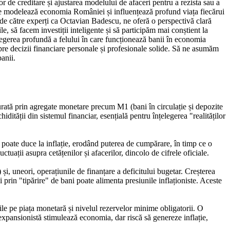
r de creditare și ajustarea modelului de afaceri pentru a rezista sau a
re modelează economia României și influențează profund viața fiecărui
 de către experți ca Octavian Badescu, ne oferă o perspectivă clară
să facem investiții inteligente și să participăm mai conștient la
elegerea profundă a felului în care funcționează banii în economia
spre decizii financiare personale și profesionale solide. Să ne asumăm
anii.
rată prin agregate monetare precum M1 (bani în circulație și depozite
tății din sistemul financiar, esențială pentru înțelegerea "realităților
 poate duce la inflație, erodând puterea de cumpărare, în timp ce o
tuații asupra cetățenilor și afacerilor, dincolo de cifrele oficiale.
i, uneori, operațiunile de finanțare a deficitului bugetar. Creșterea
i prin "tipărire" de bani poate alimenta presiunile inflaționiste. Aceste
 pe piața monetară și nivelul rezervelor minime obligatorii. O
ă expansionistă stimulează economia, dar riscă să genereze inflație,