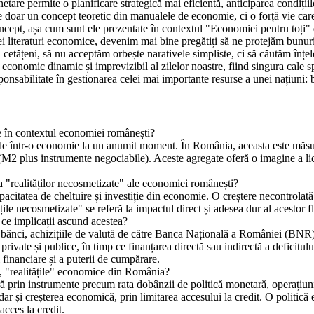
are permite o planificare strategică mai eficientă, anticiparea condițiilo
 doar un concept teoretic din manualele de economie, ci o forță vie ca
concept, așa cum sunt ele prezentate în contextul "Economiei pentru toți"
teraturi economice, devenim mai bine pregătiți să ne protejăm bunurile, 
 cetățeni, să nu acceptăm orbește narativele simpliste, ci să căutăm înț
l economic dinamic și imprevizibil al zilelor noastre, fiind singura cale 
ponsabilitate în gestionarea celei mai importante resurse a unei națiuni: b
e în contextul economiei românești?
ile într-o economie la un anumit moment. În România, aceasta este măsu
 plus instrumente negociabile). Aceste agregate oferă o imagine a lichidi
 "realităților necosmetizate" ale economiei românești?
acitatea de cheltuire și investiție din economie. O creștere necontrolată
e necosmetizate" se referă la impactul direct și adesea dur al acestor fluc
ce implicații ascund acestea?
bănci, achizițiile de valută de către Banca Națională a României (BNR) ș
rivate și publice, în timp ce finanțarea directă sau indirectă a deficitulu
 financiare și a puterii de cumpărare.
, "realitățile" economice din România?
in instrumente precum rata dobânzii de politică monetară, operațiunile
 dar și creșterea economică, prin limitarea accesului la credit. O politic
acces la credit.