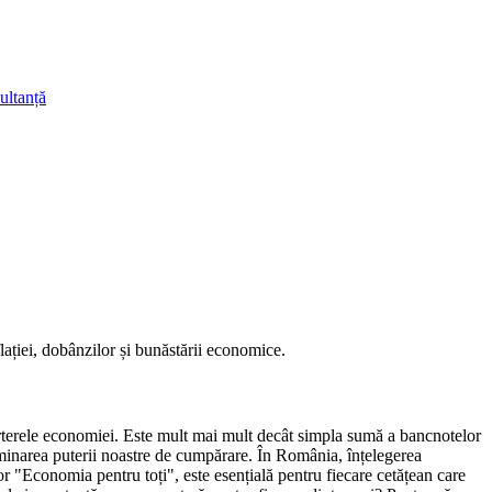
ultanță
lației, dobânzilor și bunăstării economice.
 arterele economiei. Este mult mai mult decât simpla sumă a bancnotelor
rminarea puterii noastre de cumpărare. În România, înțelegerea
r "Economia pentru toți", este esențială pentru fiecare cetățean care