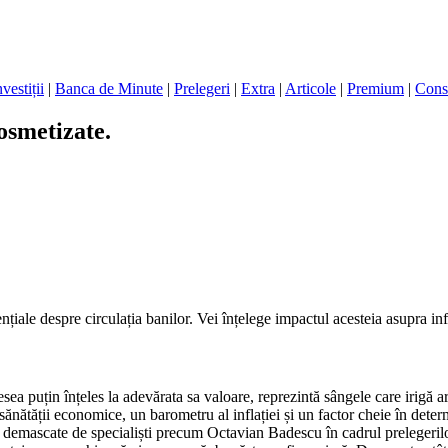
nvestiții
|
Banca de Minute
|
Prelegeri
|
Extra
|
Articole
|
Premium
|
Cons
osmetizate.
iale despre circulația banilor. Vei înțelege impactul acesteia asupra inf
ea puțin înțeles la adevărata sa valoare, reprezintă sângele care irigă
sănătății economice, un barometru al inflației și un factor cheie în dete
e demascate de specialiști precum Octavian Badescu în cadrul prelegerilo