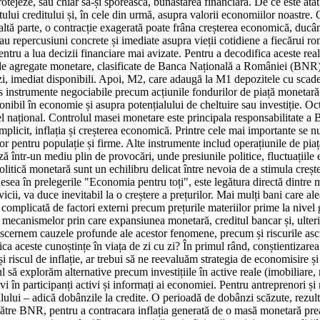
otejeze, sau chiar să-și sporească, bunăstarea financiară. De ce este at
costului creditului și, în cele din urmă, asupra valorii economiilor noastr
ltă parte, o contracție exagerată poate frâna creșterea economică, ducâ
u repercusiuni concrete și imediate asupra vieții cotidiene a fiecărui româ
entru a lua decizii financiare mai avizate. Pentru a decodifica aceste re
de agregate monetare, clasificate de Banca Națională a României (BNR) î
izi, imediat disponibili. Apoi, M2, care adaugă la M1 depozitele cu scad
us instrumente negociabile precum acțiunile fondurilor de piață monetară 
bil în economie și asupra potențialului de cheltuire sau investiție. Oct
ivel național. Controlul masei monetare este principala responsabilitate 
implicit, inflația și creșterea economică. Printre cele mai importante se
or pentru populație și firme. Alte instrumente includ operațiunile de pia
într-un mediu plin de provocări, unde presiunile politice, fluctuațiile e
olitică monetară sunt un echilibru delicat între nevoia de a stimula creșt
sea în prelegerile "Economia pentru toți", este legătura directă dintre m
icii, va duce inevitabil la o creștere a prețurilor. Mai mulți bani care a
a complicată de factori externi precum prețurile materiilor prime la nivel
 mecanismelor prin care expansiunea monetară, creditul bancar și, ulterior
 discernem cauzele profunde ale acestor fenomene, precum și riscurile asc
ica aceste cunoștințe în viața de zi cu zi? În primul rând, conștientizar
scul de inflație, ar trebui să ne reevaluăm strategia de economisire și i
să explorăm alternative precum investițiile în active reale (imobiliare, 
vi în participanți activi și informați ai economiei. Pentru antreprenori și
lului – adică dobânzile la credite. O perioadă de dobânzi scăzute, rezul
 către BNR, pentru a contracara inflația generată de o masă monetară pr