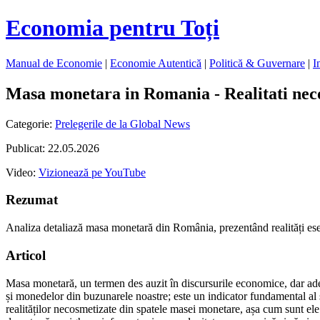
Economia pentru Toți
Manual de Economie
|
Economie Autentică
|
Politică & Guvernare
|
I
Masa monetara in Romania - Realitati nec
Categorie:
Prelegerile de la Global News
Publicat: 22.05.2026
Video:
Vizionează pe YouTube
Rezumat
Analiza detaliază masa monetară din România, prezentând realități esenț
Articol
Masa monetară, un termen des auzit în discursurile economice, dar ades
și monedelor din buzunarele noastre; este un indicator fundamental al 
realităților necosmetizate din spatele masei monetare, așa cum sunt el