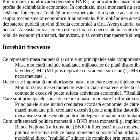
Prin urmare, monitorizarea deciziilor BNR și a indicatorilor masei monet
profita de schimbările economice. În concluzie, masa monetară nu este
cetățean. Înțelegerea "realităților necosmetizate" din spatele acestui 
asupra mecanismelor economice fundamentale. Prin dobândirea acestei li
dezbaterea publică privind direcția economică a țării. Avem datoria, ca
noastră. Această cunoaștere nu este un lux, ci o necesitate în contextu
rolul de economiști amatori, dar avizați, și să cerem transparență și res
Întrebări frecvente
Ce reprezintă masa monetară și care sunt principalele sale component
Masa monetară include totalitatea mijloacelor de plată disponib
la vedere), M2 (M1 plus depozite cu scadență sub 2 ani) și M3 (M2
necosmetizate".
De ce este importantă monitorizarea masei monetare pentru înțelegerea
Monitorizarea masei monetare este crucială deoarece reflectă cap
contracție excesivă poate sufoca activitatea economică. "Realitățil
Care sunt principalele surse de creare a masei monetare în România și 
Principalele surse includ creditarea acordată economiei de către 
masei monetare prin creditare excesivă poate amplifica datoriile p
mecanisme sunt esențiale pentru înțelegerea dinamicii stabilității
Cum influențează politica monetară a BNR masa monetară și, implicit
Banca Națională a României (BNR) influențează masa monetară pr
politică restrictivă reduce masa monetară și poate frâna inflația,
modelând direct "realitățile" zilnice ale românilor prin prețuri și 