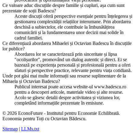
Ce valoare aduc discuțiile despre familie și cupluri, așa cum sunt
prezentate de soții Badescu?
Aceste discuții oferă perspective esențiale pentru înțelegerea și
gestionarea complexității relațiilor interumane. Prin abordarea
deschisă a subiectelor, ele contribuie la îmbunătățirea
comunicării și la fundamentarea unor decizii mai solide în
cadrul familiei.
Ce diferențiază abordarea Mihaelei și Octavian Badescu în discuțiile
lor publice?
Abordarea lor se caracterizează prin sinceritate și lipsa
"ocolișurilor", promovând un dialog autentic și direct. Ei se
bazează pe experiența personală și profesională pentru a oferi
sfaturi și perspective practice, relevante pentru viața cotidiană.
Unde pot găsi mai multe informații sau resurse suplimentare de la
Mihaela și Octavian Badescu?
Publicul interesat poate accesa website-ul www.badescu.ro
pentru a descoperi articole, materiale video și alte resurse.
Acolo se găsesc detalii despre activitatea și viziunea lor,
completând informațiile prezentate în emisiune.
© 2026 EconoFuture - Institutul pentru Economie Echilibrată.
Economia pentru Toți cu Octavian Bădescu.
Sitemap
|
LLMs.txt