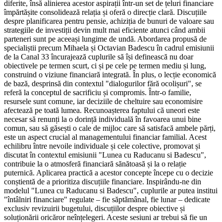
diferite, însă alinierea acestor aspirații într-un set de țeluri financiare
împărtășite consolidează relația și oferă o direcție clară. Discuțiile
despre planificarea pentru pensie, achiziția de bunuri de valoare sau
strategiile de investiții devin mult mai eficiente atunci când ambii
parteneri sunt pe aceeași lungime de undă. Abordarea propusă de
specialiștii precum Mihaela și Octavian Badescu în cadrul emisiunii
de la Canal 33 încurajează cuplurile să își definească nu doar
obiectivele pe termen scurt, ci și pe cele pe termen mediu și lung,
construind o viziune financiară integrată. În plus, o lecție economică
de bază, desprinsă din contextul "dialogurilor fără ocolișuri", se
referă la conceptul de sacrificiu și compromis. Într-o familie,
resursele sunt comune, iar deciziile de cheltuire sau economisire
afectează pe toată lumea. Recunoașterea faptului că uneori este
necesar să renunți la o dorință individuală în favoarea unui bine
comun, sau să găsești o cale de mijloc care să satisfacă ambele părți,
este un aspect crucial al managementului financiar familial. Acest
echilibru între nevoile individuale și cele colective, promovat și
discutat în contextul emisiunii "Lunea cu Raducanu si Badescu",
contribuie la o atmosferă financiară sănătoasă și la o relație
puternică. Aplicarea practică a acestor concepte începe cu o decizie
conștientă de a prioritiza discuțiile financiare. Inspirându-ne din
modelul "Lunea cu Raducanu si Badescu", cuplurile ar putea institui
"întâlniri financiare" regulate – fie săptămânal, fie lunar – dedicate
exclusiv revizuirii bugetului, discuțiilor despre obiective și
soluționării oricăror neînțelegeri. Aceste sesiuni ar trebui să fie un