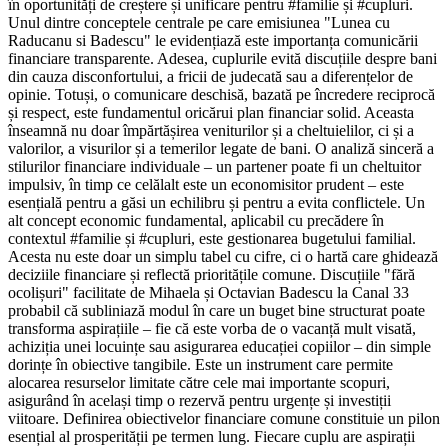
în oportunități de creștere și unificare pentru #familie și #cupluri.
Unul dintre conceptele centrale pe care emisiunea "Lunea cu
Raducanu si Badescu" le evidențiază este importanța comunicării
financiare transparente. Adesea, cuplurile evită discuțiile despre bani
din cauza disconfortului, a fricii de judecată sau a diferențelor de
opinie. Totuși, o comunicare deschisă, bazată pe încredere reciprocă
și respect, este fundamentul oricărui plan financiar solid. Aceasta
înseamnă nu doar împărtășirea veniturilor și a cheltuielilor, ci și a
valorilor, a visurilor și a temerilor legate de bani. O analiză sinceră a
stilurilor financiare individuale – un partener poate fi un cheltuitor
impulsiv, în timp ce celălalt este un economisitor prudent – este
esențială pentru a găsi un echilibru și pentru a evita conflictele. Un
alt concept economic fundamental, aplicabil cu precădere în
contextul #familie și #cupluri, este gestionarea bugetului familial.
Acesta nu este doar un simplu tabel cu cifre, ci o hartă care ghidează
deciziile financiare și reflectă prioritățile comune. Discuțiile "fără
ocolișuri" facilitate de Mihaela și Octavian Badescu la Canal 33
probabil că subliniază modul în care un buget bine structurat poate
transforma aspirațiile – fie că este vorba de o vacanță mult visată,
achiziția unei locuințe sau asigurarea educației copiilor – din simple
dorințe în obiective tangibile. Este un instrument care permite
alocarea resurselor limitate către cele mai importante scopuri,
asigurând în același timp o rezervă pentru urgențe și investiții
viitoare. Definirea obiectivelor financiare comune constituie un pilon
esențial al prosperității pe termen lung. Fiecare cuplu are aspirații