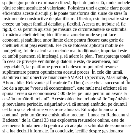
spațiu sigur pentru exprimarea liberă, lipsit de judecată, unde ambele
părți se simt ascultate și valorizate. Folosirea unei agende clare poate
eficientiza aceste discuții și le poate transforma din surse de stres în
instrumente constructive de planificare. Ulterior, este imperativ să se
creeze un buget familial detaliat și flexibil. Acesta nu trebuie să fie
rigid, ci să permită ajustări pe măsură ce circumstanțele se schimbă.
Urmărirea cheltuielilor, identificarea zonelor unde se pot face
economii și stabilirea unor limite clare pentru fiecare categorie de
cheltuieli sunt pași esențiali. Fie că se folosesc aplicații mobile de
budgeting, foi de calcul sau metode mai tradiționale, important este
ca ambii parteneri să înțeleagă și să adere la plan. Transparența totală
în ceea ce privește veniturile și datoriile este, de asemenea, non-
negociabilă, iar platforme precum badescu.ro pot oferi resurse
suplimentare pentru optimizarea acestui proces. În cele din urmă,
stabilirea unor obiective financiare SMART (Specifice, Măsurabile,
Abordabile, Relevante și Încadrate în Timp) este cheia succesului. În
loc de a spune "vreau să economisesc", este mult mai eficient să se
spună "vreau să economisesc 500 de lei pe lună pentru un avans la
casă în următorii trei ani". Aceste obiective trebuie să fie împărtășite
și reevaluate periodic, asigurându-vă că sunteți amândoi pe drumul
cel bun și că eforturile voastre se aliniază. Educația financiară
continuă, prin urmărirea emisiunilor precum "Lunea cu Raducanu si
Badescu" de la Canal 33 sau explorarea resurselor online, este de
asemenea fundamentală pentru a vă adapta la schimbările economice
și a lua decizii informate. În concluzie, lecțiile despre gestionarea