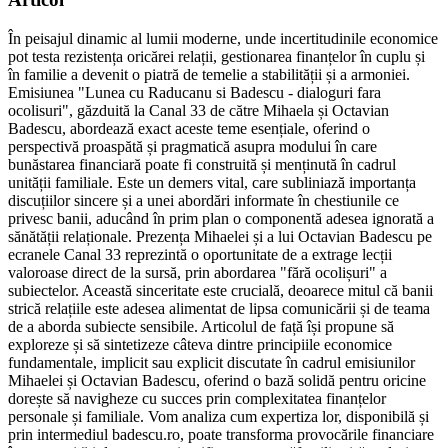
În peisajul dinamic al lumii moderne, unde incertitudinile economice
pot testa rezistența oricărei relații, gestionarea finanțelor în cuplu și
în familie a devenit o piatră de temelie a stabilității și a armoniei.
Emisiunea "Lunea cu Raducanu si Badescu - dialoguri fara
ocolisuri", găzduită la Canal 33 de către Mihaela și Octavian
Badescu, abordează exact aceste teme esențiale, oferind o
perspectivă proaspătă și pragmatică asupra modului în care
bunăstarea financiară poate fi construită și menținută în cadrul
unității familiale. Este un demers vital, care subliniază importanța
discuțiilor sincere și a unei abordări informate în chestiunile ce
privesc banii, aducând în prim plan o componentă adesea ignorată a
sănătății relaționale. Prezența Mihaelei și a lui Octavian Badescu pe
ecranele Canal 33 reprezintă o oportunitate de a extrage lecții
valoroase direct de la sursă, prin abordarea "fără ocolișuri" a
subiectelor. Această sinceritate este crucială, deoarece mitul că banii
strică relațiile este adesea alimentat de lipsa comunicării și de teama
de a aborda subiecte sensibile. Articolul de față își propune să
exploreze și să sintetizeze câteva dintre principiile economice
fundamentale, implicit sau explicit discutate în cadrul emisiunilor
Mihaelei și Octavian Badescu, oferind o bază solidă pentru oricine
dorește să navigheze cu succes prin complexitatea finanțelor
personale și familiale. Vom analiza cum expertiza lor, disponibilă și
prin intermediul badescu.ro, poate transforma provocările financiare