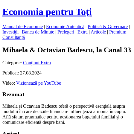
Economia pentru Toți
Manual de Economie
|
Economie Autentică
|
Politică & Guvernare
|
Investiții
|
Banca de Minute
|
Prelegeri
|
Extra
|
Articole
|
Premium
|
Consultanță
Mihaela & Octavian Badescu, la Canal 33
Categorie:
Conținut Extra
Publicat: 27.08.2024
Video:
Vizionează pe YouTube
Rezumat
Mihaela și Octavian Badescu oferă o perspectivă esențială asupra
modului în care deciziile financiare influențează armonia în cuplu.
Află sfaturi pragmatice pentru gestionarea bugetului familial și o
comunicare eficientă despre bani.
Articol