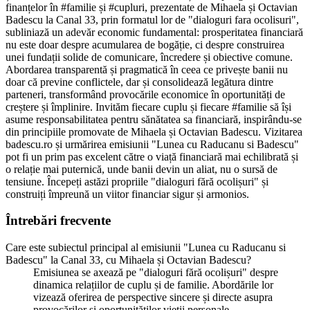
finanțelor în #familie și #cupluri, prezentate de Mihaela și Octavian
Badescu la Canal 33, prin formatul lor de "dialoguri fara ocolisuri",
subliniază un adevăr economic fundamental: prosperitatea financiară
nu este doar despre acumularea de bogăție, ci despre construirea
unei fundații solide de comunicare, încredere și obiective comune.
Abordarea transparentă și pragmatică în ceea ce privește banii nu
doar că previne conflictele, dar și consolidează legătura dintre
parteneri, transformând provocările economice în oportunități de
creștere și împlinire. Invităm fiecare cuplu și fiecare #familie să își
asume responsabilitatea pentru sănătatea sa financiară, inspirându-se
din principiile promovate de Mihaela și Octavian Badescu. Vizitarea
badescu.ro și urmărirea emisiunii "Lunea cu Raducanu si Badescu"
pot fi un prim pas excelent către o viață financiară mai echilibrată și
o relație mai puternică, unde banii devin un aliat, nu o sursă de
tensiune. Începeți astăzi propriile "dialoguri fără ocolișuri" și
construiți împreună un viitor financiar sigur și armonios.
Întrebări frecvente
Care este subiectul principal al emisiunii "Lunea cu Raducanu si
Badescu" la Canal 33, cu Mihaela și Octavian Badescu?
Emisiunea se axează pe "dialoguri fără ocolișuri" despre
dinamica relațiilor de cuplu și de familie. Abordările lor
vizează oferirea de perspective sincere și directe asupra
provocărilor și oportunităților vieții personale.