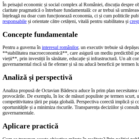
În peisajul economic și social complex al României, discuția despre o
claritate pragmatică o întrebare fundamentală: ce ar trebui să urmărea
înțeleagă nu doar cum funcționează economia, ci și cum politicile publ
responsabile
și orientate către cetățeni, vitală pentru stabilitatea și
creș
Concepte fundamentale
Pentru a guverna în
interesul românilor
, un executiv trebuie să depășea
**stabilitatea macroeconomică**, care asigură un mediu predictibil pent
vieții**, prin investiții în sănătate, educație și infrastructură. Un alt 
guvernamental riscă să fie efemer și să nu aducă beneficii pe termen 
Analiză și perspectivă
Analiza propusă de Octavian Bădescu aduce în prim plan necesitatea 
provocările. De exemplu, în loc de măsuri populiste pe termen scurt, u
competitivitatea țării pe piața globală. Perspectiva corectă implică și
oportunitățile și a minimiza riscurile. Transparența deciziilor și consul
guvernamentale.
Aplicare practică