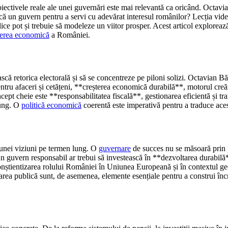
biectivele reale ale unei guvernări este mai relevantă ca oricând. Octa
scă un guvern pentru a servi cu adevărat interesul românilor? Lecția vide
ice pot și trebuie să modeleze un viitor prosper. Acest articol exploreaz
terea economică
a României.
scă retorica electorală și să se concentreze pe piloni solizi. Octavian Bă
ru afaceri și cetățeni, **creșterea economică durabilă**, motorul creării
concept cheie este **responsabilitatea fiscală**, gestionarea eficientă și t
lung. O
politică economică
coerentă este imperativă pentru a traduce acest
unei viziuni pe termen lung. O
guvernare
de succes nu se măsoară prin pr
n guvern responsabil ar trebui să investească în **dezvoltarea durabilă**
 conștientizarea rolului României în Uniunea Europeană și în contextul g
tarea publică sunt, de asemenea, elemente esențiale pentru a construi încr