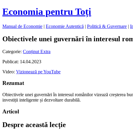
Economia pentru Toți
Manual de Economie
|
Economie Autentică
|
Politică & Guvernare
|
I
Obiectivele unei guvernări în interesul ro
Categorie:
Conținut Extra
Publicat: 14.04.2023
Video:
Vizionează pe YouTube
Rezumat
Obiectivele unei guvernări în interesul românilor vizează creșterea bunăs
investiții inteligente și dezvoltare durabilă.
Articol
Despre această lecție