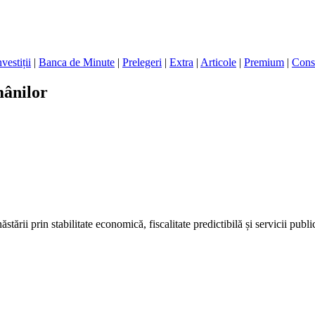
nvestiții
|
Banca de Minute
|
Prelegeri
|
Extra
|
Articole
|
Premium
|
Cons
mânilor
tării prin stabilitate economică, fiscalitate predictibilă și servicii publ