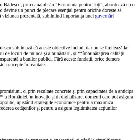
vian Bădescu, prin canalul său "Economia pentru Toți", abordează cu o
o devine un punct de plecare esențial pentru oricine dorește să
ă viziunea prezentată, subliniind importanța unei
guvernări
descu subliniază că aceste obiective includ, dar nu se limitează la:
 de locuri de muncă și a bunăstării, și **îmbunătățirea calității
ransparentă a banilor publici. Fără aceste fundații, orice demers
e concepte în realitate.
omisiuni, ci prin rezultate concrete și prin capacitatea de a anticipa
 a României, în inovație și în digitalizare, domenii care pot asigura
eopolitic, ajustând strategiile economice pentru a maximiza
ederea cetățenilor și pentru a asigura legitimitatea acțiunilor