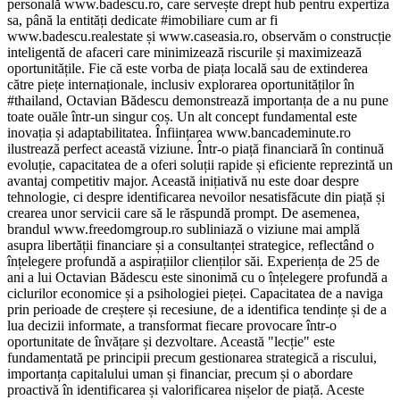
personală www.badescu.ro, care servește drept hub pentru expertiza
sa, până la entități dedicate #imobiliare cum ar fi
www.badescu.realestate și www.caseasia.ro, observăm o construcție
inteligentă de afaceri care minimizează riscurile și maximizează
oportunitățile. Fie că este vorba de piața locală sau de extinderea
către piețe internaționale, inclusiv explorarea oportunităților în
#thailand, Octavian Bădescu demonstrează importanța de a nu pune
toate ouăle într-un singur coș. Un alt concept fundamental este
inovația și adaptabilitatea. Înființarea www.bancademinute.ro
ilustrează perfect această viziune. Într-o piață financiară în continuă
evoluție, capacitatea de a oferi soluții rapide și eficiente reprezintă un
avantaj competitiv major. Această inițiativă nu este doar despre
tehnologie, ci despre identificarea nevoilor nesatisfăcute din piață și
crearea unor servicii care să le răspundă prompt. De asemenea,
brandul www.freedomgroup.ro subliniază o viziune mai amplă
asupra libertății financiare și a consultanței strategice, reflectând o
înțelegere profundă a aspirațiilor clienților săi. Experiența de 25 de
ani a lui Octavian Bădescu este sinonimă cu o înțelegere profundă a
ciclurilor economice și a psihologiei pieței. Capacitatea de a naviga
prin perioade de creștere și recesiune, de a identifica tendințe și de a
lua decizii informate, a transformat fiecare provocare într-o
oportunitate de învățare și dezvoltare. Această "lecție" este
fundamentată pe principii precum gestionarea strategică a riscului,
importanța capitalului uman și financiar, precum și o abordare
proactivă în identificarea și valorificarea nișelor de piață. Aceste