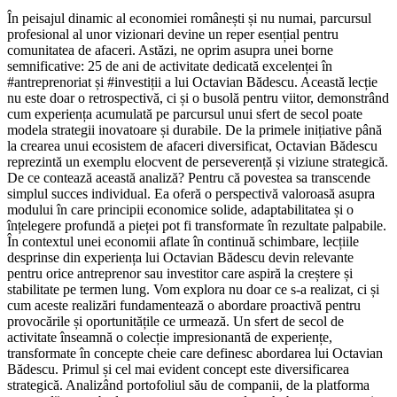
În peisajul dinamic al economiei românești și nu numai, parcursul
profesional al unor vizionari devine un reper esențial pentru
comunitatea de afaceri. Astăzi, ne oprim asupra unei borne
semnificative: 25 de ani de activitate dedicată excelenței în
#antreprenoriat și #investiții a lui Octavian Bădescu. Această lecție
nu este doar o retrospectivă, ci și o busolă pentru viitor, demonstrând
cum experiența acumulată pe parcursul unui sfert de secol poate
modela strategii inovatoare și durabile. De la primele inițiative până
la crearea unui ecosistem de afaceri diversificat, Octavian Bădescu
reprezintă un exemplu elocvent de perseverență și viziune strategică.
De ce contează această analiză? Pentru că povestea sa transcende
simplul succes individual. Ea oferă o perspectivă valoroasă asupra
modului în care principii economice solide, adaptabilitatea și o
înțelegere profundă a pieței pot fi transformate în rezultate palpabile.
În contextul unei economii aflate în continuă schimbare, lecțiile
desprinse din experiența lui Octavian Bădescu devin relevante
pentru orice antreprenor sau investitor care aspiră la creștere și
stabilitate pe termen lung. Vom explora nu doar ce s-a realizat, ci și
cum aceste realizări fundamentează o abordare proactivă pentru
provocările și oportunitățile ce urmează. Un sfert de secol de
activitate înseamnă o colecție impresionantă de experiențe,
transformate în concepte cheie care definesc abordarea lui Octavian
Bădescu. Primul și cel mai evident concept este diversificarea
strategică. Analizând portofoliul său de companii, de la platforma