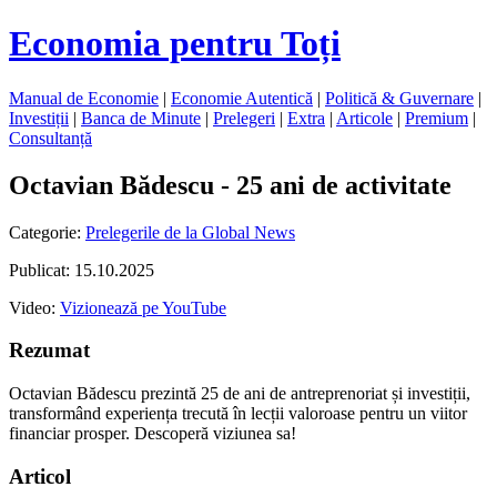
Economia pentru Toți
Manual de Economie
|
Economie Autentică
|
Politică & Guvernare
|
Investiții
|
Banca de Minute
|
Prelegeri
|
Extra
|
Articole
|
Premium
|
Consultanță
Octavian Bădescu - 25 ani de activitate
Categorie:
Prelegerile de la Global News
Publicat: 15.10.2025
Video:
Vizionează pe YouTube
Rezumat
Octavian Bădescu prezintă 25 de ani de antreprenoriat și investiții,
transformând experiența trecută în lecții valoroase pentru un viitor
financiar prosper. Descoperă viziunea sa!
Articol