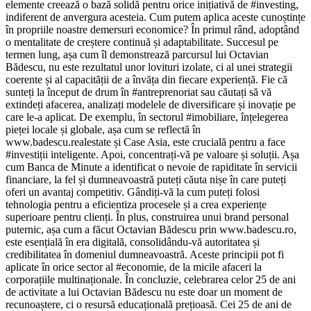
elemente creează o bază solidă pentru orice inițiativă de #investing,
indiferent de anvergura acesteia. Cum putem aplica aceste cunoștințe
în propriile noastre demersuri economice? În primul rând, adoptând
o mentalitate de creștere continuă și adaptabilitate. Succesul pe
termen lung, așa cum îl demonstrează parcursul lui Octavian
Bădescu, nu este rezultatul unor lovituri izolate, ci al unei strategii
coerente și al capacității de a învăța din fiecare experiență. Fie că
sunteți la început de drum în #antreprenoriat sau căutați să vă
extindeți afacerea, analizați modelele de diversificare și inovație pe
care le-a aplicat. De exemplu, în sectorul #imobiliare, înțelegerea
pieței locale și globale, așa cum se reflectă în
www.badescu.realestate și Case Asia, este crucială pentru a face
#investiții inteligente. Apoi, concentrați-vă pe valoare și soluții. Așa
cum Banca de Minute a identificat o nevoie de rapiditate în servicii
financiare, la fel și dumneavoastră puteți căuta nișe în care puteți
oferi un avantaj competitiv. Gândiți-vă la cum puteți folosi
tehnologia pentru a eficientiza procesele și a crea experiențe
superioare pentru clienți. În plus, construirea unui brand personal
puternic, așa cum a făcut Octavian Bădescu prin www.badescu.ro,
este esențială în era digitală, consolidându-vă autoritatea și
credibilitatea în domeniul dumneavoastră. Aceste principii pot fi
aplicate în orice sector al #economie, de la micile afaceri la
corporațiile multinaționale. În concluzie, celebrarea celor 25 de ani
de activitate a lui Octavian Bădescu nu este doar un moment de
recunoaștere, ci o resursă educațională prețioasă. Cei 25 de ani de