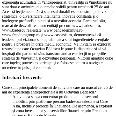
experiență acumulată în #antreprenoriat, #investiții și #imobiliare nu
sunt doar o amintire, ci o temelie solidă pentru următorii 25 de ani.
Această lecție ne arată că succesul durabil este construit pe o viziune
strategică, o diversificare inteligentă, inovație constantă și o
înțelegere profundă a pieței și a nevoilor acesteia. Parcursul său,
marcat de dezvoltarea unor entități precum www.badescu.ro,
www.badescu.realestate, www.bancademinute.ro,
www.freedomgroup.ro și www.caseasia.ro, demonstrează că
leadershipul vizionar și adaptabilitatea sunt ingredientele esențiale
pentru a prospera în orice mediu economic. Vă invităm să explorați
resursele pe care Octavian Bădescu le pune la dispoziție și să vă
inspirați din parcursul său, transformând aceste lecții în propriile
strategii de #investing și dezvoltare personală. Viitorul aparține celor
care înțeleg puterea experienței și o folosesc pentru a naviga cu
încredere în peisajul economic.
Întrebări frecvente
Care sunt principalele domenii de activitate care au marcat cei 25 de
ani de experiență antreprenorială a lui Octavian Bădescu?
Activitatea sa s-a concentrat predominant pe sectorul
imobiliar, prin platforme precum badescu.realestate și Case
Asia, inclusiv proiecte în Thailanda. De asemenea, a explorat
și zona investițiilor și a serviciilor financiare prin Freedom
Group și Banca de Minute.