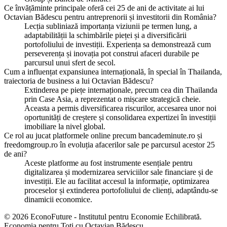
Ce învățăminte principale oferă cei 25 de ani de activitate ai lui
Octavian Bădescu pentru antreprenorii și investitorii din România?
Lecția subliniază importanța viziunii pe termen lung, a
adaptabilității la schimbările pieței și a diversificării
portofoliului de investiții. Experiența sa demonstrează cum
perseverența și inovația pot construi afaceri durabile pe
parcursul unui sfert de secol.
Cum a influențat expansiunea internațională, în special în Thailanda,
traiectoria de business a lui Octavian Bădescu?
Extinderea pe piețe internaționale, precum cea din Thailanda
prin Case Asia, a reprezentat o mișcare strategică cheie.
Aceasta a permis diversificarea riscurilor, accesarea unor noi
oportunități de creștere și consolidarea expertizei în investiții
imobiliare la nivel global.
Ce rol au jucat platformele online precum bancademinute.ro și
freedomgroup.ro în evoluția afacerilor sale pe parcursul acestor 25
de ani?
Aceste platforme au fost instrumente esențiale pentru
digitalizarea și modernizarea serviciilor sale financiare și de
investiții. Ele au facilitat accesul la informație, optimizarea
proceselor și extinderea portofoliului de clienți, adaptându-se
dinamicii economice.
© 2026 EconoFuture - Institutul pentru Economie Echilibrată.
Economia pentru Toți cu Octavian Bădescu.