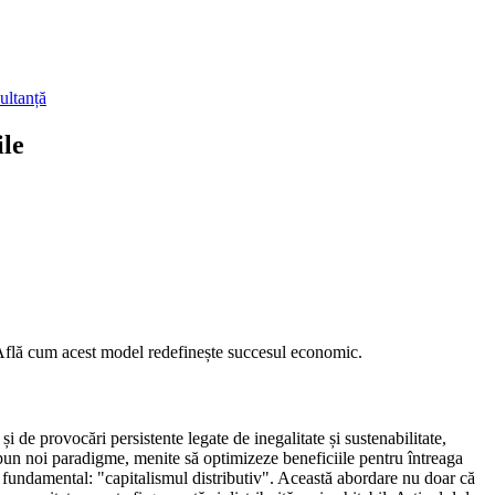
ultanță
ile
. Află cum acest model redefinește succesul economic.
e provocări persistente legate de inegalitate și sustenabilitate,
opun noi paradigme, menite să optimizeze beneficiile pentru întreaga
pt fundamental: "capitalismul distributiv". Această abordare nu doar că