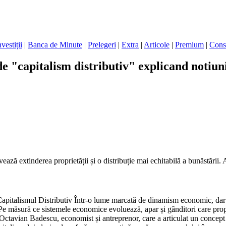
nvestiții
|
Banca de Minute
|
Prelegeri
|
Extra
|
Articole
|
Premium
|
Cons
e "capitalism distributiv" explicand notiun
ează extinderea proprietății și o distribuție mai echitabilă a bunăstării
talismul Distributiv Într-o lume marcată de dinamism economic, dar și d
ă. Pe măsură ce sistemele economice evoluează, apar și gânditori care pr
lui Octavian Badescu, economist și antreprenor, care a articulat un conce