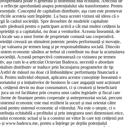
speritatea poate fi generată și distribuită mai echitabil. Articolul de
 o reflecție aprofundată asupra potențialului său transformator. Pentru
sențiale. Conceptul de capitalism distributiv, așa cum este promovat
ciile acesteia sunt împărțite. La baza acestei viziuni stă ideea că o
argă în cadrul societății. Spre deosebire de modelele capitaliste
butiv pledează pentru o participare activă a cât mai multor cetățeni la
ietății și a capitalului, nu doar a veniturilor. Aceasta înseamnă, de
ri locale sau a unor forme de proprietate comună sau cooperativă.
prietății creează un stimulent puternic pentru performanță și inovație,
tul pe valoarea pe termen lung și pe responsabilitatea socială. Dincolo
n sistem economic sănătos ar trebui să contribuie nu doar la acumularea
i societății. Această perspectivă contrastează cu viziunea pe termen
butiv, așa cum le-a articulat Octavian Badescu, necesită o abordare
pitalism distributiv se traduce prin încurajarea programelor de tip
i. Astfel de măsuri nu doar că îmbunătățesc performanța financiară a
erii. Pentru individul obișnuit, aplicarea acestor cunoștințe înseamnă o
riatului și a inițiativelor de business în care angajații sunt acționari
 cetățenii devin nu doar consumatori, ci și creatorii și beneficiarii
a un rol facilitator prin crearea unui cadru legislativ și fiscal care
 scheme de finanțare pentru cooperație și antreprenoriat social, precum
sistemul economic este mai rezilient la șocuri și mai orientat către
stă pentru sistemul economic al viitorului. Nu este o utopie, ci o
ribuția echitabilă a profitului și prin integrarea unei dimensiuni etice,
lui economic actual și la a construi un viitor în care toți cetățenii pot
ro și www.badescu.me, pentru a înțelege pe deplin potențialul