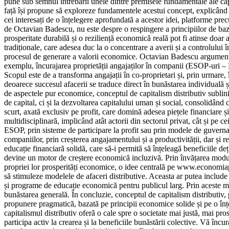
pune sub semnul întrebării unele dintre premisele fundamentale ale capit
față își propune să exploreze fundamentele acestui concept, explicând n
cei interesați de o înțelegere aprofundată a acestor idei, platforme 
de Octavian Badescu, nu este despre o respingere a principiilor de bază
prosperitate durabilă și o reziliență economică reală pot fi atinse doar 
tradiționale, care adesea duc la o concentrare a averii și a controlului 
procesul de generare a valorii economice. Octavian Badescu argumentează
exemplu, încurajarea proprietății angajaților în companii (ESOP-uri – 
Scopul este de a transforma angajații în co-proprietari și, prin urmare,
deoarece succesul afacerii se traduce direct în bunăstarea individuală ș
de aspectele pur economice, conceptul de capitalism distributiv sublin
de capital, ci și la dezvoltarea capitalului uman și social, consolidând
scurt, axată exclusiv pe profit, care domină adesea piețele financiare ș
multidisciplinară, implicând atât actorii din sectorul privat, cât și pe
ESOP, prin sisteme de participare la profit sau prin modele de guvernan
companiilor, prin creșterea angajamentului și a productivității, dar și r
educație financiară solidă, care să-i permită să înțeleagă beneficiile deț
devine un motor de creștere economică incluzivă. Prin învățarea modului 
propriei lor prosperități economice, o idee centrală pe www.economiapent
să stimuleze modelele de afaceri distributive. Aceasta ar putea include
și programe de educație economică pentru publicul larg. Prin aceste măsu
bunăstarea generală. În concluzie, conceptul de capitalism distributiv
propunere pragmatică, bazată pe principii economice solide și pe o înțele
capitalismul distributiv oferă o cale spre o societate mai justă, mai pro
participa activ la crearea și la beneficiile bunăstării colective. Vă 