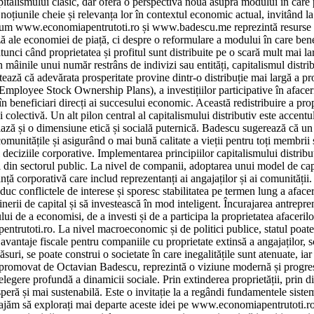
alismului clasic, dar oferă o perspectivă nouă asupra modului în care pro
oțiunile cheie și relevanța lor în contextul economic actual, invitând la
precum www.economiapentrutoti.ro și www.badescu.me reprezintă resurse e
 ale economiei de piață, ci despre o reformulare a modului în care benefi
atunci când proprietatea și profitul sunt distribuite pe o scară mult mai l
în mâinile unui număr restrâns de indivizi sau entități, capitalismul distri
 că adevărata prosperitate provine dintr-o distribuție mai largă a propr
Employee Stock Ownership Plans), a investițiilor participative în aface
 în beneficiari direcți ai succesului economic. Această redistribuire a pro
i colectivă. Un alt pilon central al capitalismului distributiv este accen
iază și o dimensiune etică și socială puternică. Badescu sugerează că u
 comunitățile și asigurând o mai bună calitate a vieții pentru toți membri
i deciziile corporative. Implementarea principiilor capitalismului distri
 cei din sectorul public. La nivel de companii, adoptarea unui model de ca
ță corporativă care includ reprezentanți ai angajaților și ai comunități
educ conflictele de interese și sporesc stabilitatea pe termen lung a afac
inerii de capital și să investească în mod inteligent. Încurajarea antrepreno
de a economisi, de a investi și de a participa la proprietatea afacerilor,
rutoti.ro. La nivel macroeconomic și de politici publice, statul poate juc
 avantaje fiscale pentru companiile cu proprietate extinsă a angajaților,
ri, se poate construi o societate în care inegalitățile sunt atenuate, iar 
, promovat de Octavian Badescu, reprezintă o viziune modernă și progresi
gere profundă a dinamicii sociale. Prin extinderea proprietății, prin dist
speră și mai sustenabilă. Este o invitație la a regândi fundamentele sistemu
încurajăm să explorați mai departe aceste idei pe www.economiapentrutoti.