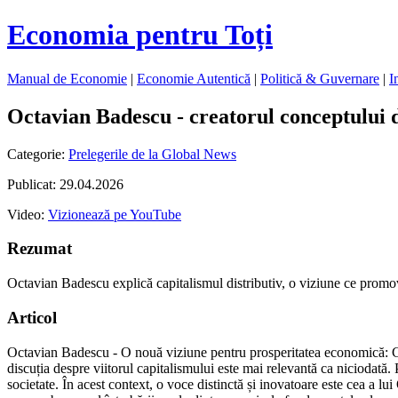
Economia pentru Toți
Manual de Economie
|
Economie Autentică
|
Politică & Guvernare
|
I
Octavian Badescu - creatorul conceptului d
Categorie:
Prelegerile de la Global News
Publicat: 29.04.2026
Video:
Vizionează pe YouTube
Rezumat
Octavian Badescu explică capitalismul distributiv, o viziune ce promov
Articol
Octavian Badescu - O nouă viziune pentru prosperitatea economică: Capi
discuția despre viitorul capitalismului este mai relevantă ca niciodat
societate. În acest context, o voce distinctă și inovatoare este cea a 