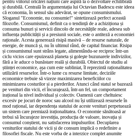
pentru viitorul oricărei națiuni care aspiră la o dezvoltare echilibrată
și durabilă. Centrală în argumentația lui Octavian Badescu este ideea
că economia, în sensul său adevărat, se opune consumismului.
Sloganul "Economie, nu consumie!" sintetizează perfect această
filozofie. Consumismul, definit ca o tendință de a achiziționa și
consuma bunuri și servicii dincolo de necesitățile reale, adesea sub
influența publicității și a presiunii sociale, este o antiteză a economiei
raționale. Acesta generează risipă masivă – de resurse naturale, de
energie, de muncă și, nu în ultimul rând, de capital financiar. Risipa
și consumismul sunt strâns legate, alimentându-se reciproc într-un
ciclu vicios care epuizează planeta și goleşte buzunarele indivizilor,
fără a le aduce o bunăstare reală și durabilă. Obiectul de studiu al
științei economice, așa cum este subliniat, îl reprezintă raționalitatea
utilizării resurselor. Într-o lume cu resurse limitate, deciziile
economice trebuie să vizeze maximizarea beneficiilor cu
minimizarea costurilor și a pierderilor. Atunci când statul se bazează
pe venituri din vicii, el încurajează, într-un fel, un comportament
irațional la nivel individual și colectiv. Oamenii care cheltuiesc
excesiv pe jocuri de noroc sau alcool nu își utilizează resursele în
mod rațional, iar dependența statului de aceste venituri perpetuează
un sistem care premiază iraționalitatea. O economie sănătoasă ar
trebui să încurajeze investiția, producția de valoare, inovația și
consumul conștient, nu satisfacerea impulsurilor. Decuplarea
veniturilor statului de vicii și de consum implică o redefinire a
filosofiei fiscale. Nu este vorba de a interzice complet anumite