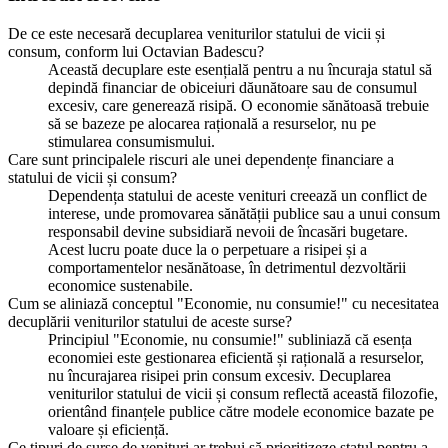
De ce este necesară decuplarea veniturilor statului de vicii și
consum, conform lui Octavian Badescu?
Această decuplare este esențială pentru a nu încuraja statul să
depindă financiar de obiceiuri dăunătoare sau de consumul
excesiv, care generează risipă. O economie sănătoasă trebuie
să se bazeze pe alocarea rațională a resurselor, nu pe
stimularea consumismului.
Care sunt principalele riscuri ale unei dependențe financiare a
statului de vicii și consum?
Dependența statului de aceste venituri creează un conflict de
interese, unde promovarea sănătății publice sau a unui consum
responsabil devine subsidiară nevoii de încasări bugetare.
Acest lucru poate duce la o perpetuare a risipei și a
comportamentelor nesănătoase, în detrimentul dezvoltării
economice sustenabile.
Cum se aliniază conceptul "Economie, nu consumie!" cu necesitatea
decuplării veniturilor statului de aceste surse?
Principiul "Economie, nu consumie!" subliniază că esența
economiei este gestionarea eficientă și rațională a resurselor,
nu încurajarea risipei prin consum excesiv. Decuplarea
veniturilor statului de vicii și consum reflectă această filozofie,
orientând finanțele publice către modele economice bazate pe
valoare și eficiență.
Ce tipuri de surse de venituri ar trebui să prioritizeze statul pentru a