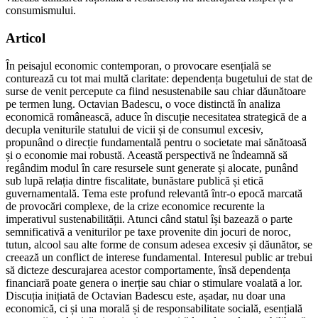
consumismului.
Articol
În peisajul economic contemporan, o provocare esențială se
conturează cu tot mai multă claritate: dependența bugetului de stat de
surse de venit percepute ca fiind nesustenabile sau chiar dăunătoare
pe termen lung. Octavian Badescu, o voce distinctă în analiza
economică românească, aduce în discuție necesitatea strategică de a
decupla veniturile statului de vicii și de consumul excesiv,
propunând o direcție fundamentală pentru o societate mai sănătoasă
și o economie mai robustă. Această perspectivă ne îndeamnă să
regândim modul în care resursele sunt generate și alocate, punând
sub lupă relația dintre fiscalitate, bunăstare publică și etică
guvernamentală. Tema este profund relevantă într-o epocă marcată
de provocări complexe, de la crize economice recurente la
imperativul sustenabilității. Atunci când statul își bazează o parte
semnificativă a veniturilor pe taxe provenite din jocuri de noroc,
tutun, alcool sau alte forme de consum adesea excesiv și dăunător, se
creează un conflict de interese fundamental. Interesul public ar trebui
să dicteze descurajarea acestor comportamente, însă dependența
financiară poate genera o inerție sau chiar o stimulare voalată a lor.
Discuția inițiată de Octavian Badescu este, așadar, nu doar una
economică, ci și una morală și de responsabilitate socială, esențială