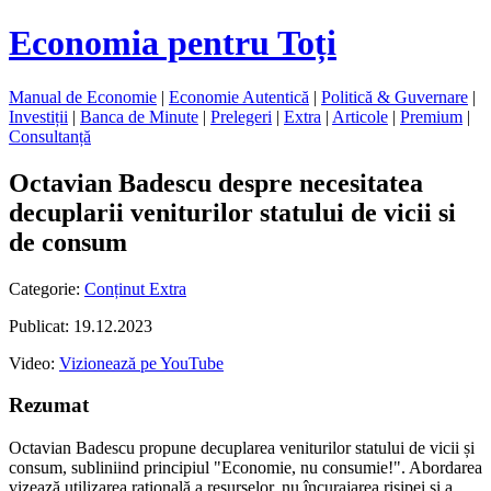
Economia pentru Toți
Manual de Economie
|
Economie Autentică
|
Politică & Guvernare
|
Investiții
|
Banca de Minute
|
Prelegeri
|
Extra
|
Articole
|
Premium
|
Consultanță
Octavian Badescu despre necesitatea
decuplarii veniturilor statului de vicii si
de consum
Categorie:
Conținut Extra
Publicat: 19.12.2023
Video:
Vizionează pe YouTube
Rezumat
Octavian Badescu propune decuplarea veniturilor statului de vicii și
consum, subliniind principiul "Economie, nu consumie!". Abordarea
vizează utilizarea rațională a resurselor, nu încurajarea risipei și a