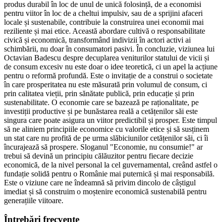
produs durabil în loc de unul de unică folosință, de a economisi
pentru viitor în loc de a cheltui impulsiv, sau de a sprijini afaceri
locale și sustenabile, contribuie la construirea unei economii mai
reziliente și mai etice. Această abordare cultivă o responsabilitate
civică și economică, transformând indivizii în actori activi ai
schimbării, nu doar în consumatori pasivi. În concluzie, viziunea lui
Octavian Badescu despre decuplarea veniturilor statului de vicii și
de consum excesiv nu este doar o idee teoretică, ci un apel la acțiune
pentru o reformă profundă. Este o invitație de a construi o societate
în care prosperitatea nu este măsurată prin volumul de consum, ci
prin calitatea vieții, prin sănătate publică, prin educație și prin
sustenabilitate. O economie care se bazează pe raționalitate, pe
investiții productive și pe bunăstarea reală a cetățenilor săi este
singura care poate asigura un viitor predictibil și prosper. Este timpul
să ne aliniem principiile economice cu valorile etice și să susținem
un stat care nu profită de pe urma slăbiciunilor cetățenilor săi, ci îi
încurajează să prospere. Sloganul "Economie, nu consumie!" ar
trebui să devină un principiu călăuzitor pentru fiecare decizie
economică, de la nivel personal la cel guvernamental, creând astfel o
fundație solidă pentru o Românie mai puternică și mai responsabilă.
Este o viziune care ne îndeamnă să privim dincolo de câștigul
imediat și să construim o moștenire economică sustenabilă pentru
generațiile viitoare.
Întrebări frecvente