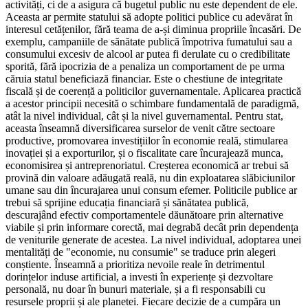
activități, ci de a asigura că bugetul public nu este dependent de ele.
Aceasta ar permite statului să adopte politici publice cu adevărat în
interesul cetățenilor, fără teama de a-și diminua propriile încasări. De
exemplu, campaniile de sănătate publică împotriva fumatului sau a
consumului excesiv de alcool ar putea fi derulate cu o credibilitate
sporită, fără ipocrizia de a penaliza un comportament de pe urma
căruia statul beneficiază financiar. Este o chestiune de integritate
fiscală și de coerență a politicilor guvernamentale. Aplicarea practică
a acestor principii necesită o schimbare fundamentală de paradigmă,
atât la nivel individual, cât și la nivel guvernamental. Pentru stat,
aceasta înseamnă diversificarea surselor de venit către sectoare
productive, promovarea investițiilor în economie reală, stimularea
inovației și a exporturilor, și o fiscalitate care încurajează munca,
economisirea și antreprenoriatul. Creșterea economică ar trebui să
provină din valoare adăugată reală, nu din exploatarea slăbiciunilor
umane sau din încurajarea unui consum efemer. Politicile publice ar
trebui să sprijine educația financiară și sănătatea publică,
descurajând efectiv comportamentele dăunătoare prin alternative
viabile și prin informare corectă, mai degrabă decât prin dependența
de veniturile generate de acestea. La nivel individual, adoptarea unei
mentalități de "economie, nu consumie" se traduce prin alegeri
conștiente. Înseamnă a prioritiza nevoile reale în detrimentul
dorințelor induse artificial, a investi în experiențe și dezvoltare
personală, nu doar în bunuri materiale, și a fi responsabili cu
resursele proprii și ale planetei. Fiecare decizie de a cumpăra un