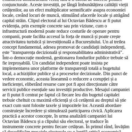
conjuncturale. Aceste investiții, pe lângă îmbunătățirea calității vieții
cetățenilor, au un efect multiplicator semnificativ asupra economiei
locale, creând locuri de muncă, stimulând afacerile locale și atrăgând
capital străin. Clipul electoral al lui Octavian Bădescu ar fi putut
evidenția, prin exemple concrete sau prin viziune, cum o
infrastructură modernă poate reduce costurile de operare pentru
companii, poate facilita accesul la forța de muncă și poate crește
atractivitatea turistică și investițională a Bucureștiului. Un al treilea
concept fundamental, adesea promovat de candidații independenți,
este "transparența decizională și responsabilitatea administrativă".
Într-o democrație modernă, gestionarea fondurilor publice trebuie să
fie ireproșabilă. Un candidat independent poate insista pe
implementarea unor platforme de transparență totală a bugetului
local, a achizițiilor publice și a proceselor decizionale. Din punct de
vedere economic, aceasta înseamnă o reducere a corupției și a
ineficienței, eliberând resurse care pot fi apoi direcționate către
servicii publice esențiale sau investiții productive. Mesajul campaniei
ar fi putut fi centrat pe faptul că fiecare leu din bugetul capitalei
trebuie cheltuit cu maximă eficiență și că cetățenii au dreptul să știe
exact cum sunt folosite taxele și impozitele lor. Această abordare
construiește încredere și stimulează participarea civică. Aplicarea
practică a acestor concepte, în urma analizării campaniei lui
Octavian Bădescu și a clipului său electoral, se traduce în
instrumente concrete pentru fiecare cetățean. În primul rând, învățăm
să decodificăm mesajele electorale cu o lentilă critică economică.