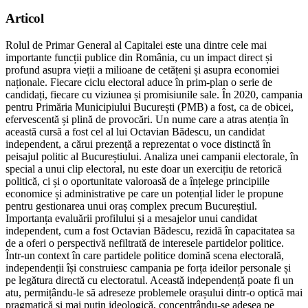
Articol
Rolul de Primar General al Capitalei este una dintre cele mai
importante funcții publice din România, cu un impact direct și
profund asupra vieții a milioane de cetățeni și asupra economiei
naționale. Fiecare ciclu electoral aduce în prim-plan o serie de
candidați, fiecare cu viziunea și promisiunile sale. În 2020, campania
pentru Primăria Municipiului București (PMB) a fost, ca de obicei,
efervescentă și plină de provocări. Un nume care a atras atenția în
această cursă a fost cel al lui Octavian Bădescu, un candidat
independent, a cărui prezență a reprezentat o voce distinctă în
peisajul politic al Bucureștiului. Analiza unei campanii electorale, în
special a unui clip electoral, nu este doar un exercițiu de retorică
politică, ci și o oportunitate valoroasă de a înțelege principiile
economice și administrative pe care un potențial lider le propune
pentru gestionarea unui oraș complex precum Bucureștiul.
Importanța evaluării profilului și a mesajelor unui candidat
independent, cum a fost Octavian Bădescu, rezidă în capacitatea sa
de a oferi o perspectivă nefiltrată de interesele partidelor politice.
Într-un context în care partidele politice domină scena electorală,
independenții își construiesc campania pe forța ideilor personale și
pe legătura directă cu electoratul. Această independență poate fi un
atu, permițându-le să adreseze problemele orașului dintr-o optică mai
pragmatică și mai puțin ideologică, concentrându-se adesea pe