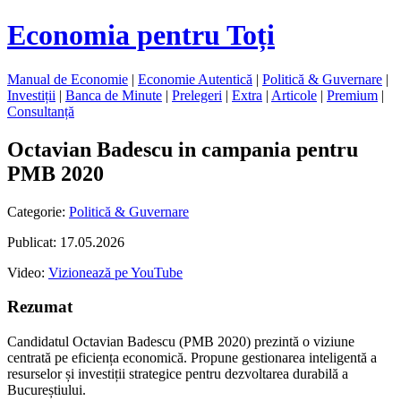
Economia pentru Toți
Manual de Economie
|
Economie Autentică
|
Politică & Guvernare
|
Investiții
|
Banca de Minute
|
Prelegeri
|
Extra
|
Articole
|
Premium
|
Consultanță
Octavian Badescu in campania pentru
PMB 2020
Categorie:
Politică & Guvernare
Publicat: 17.05.2026
Video:
Vizionează pe YouTube
Rezumat
Candidatul Octavian Badescu (PMB 2020) prezintă o viziune
centrată pe eficiența economică. Propune gestionarea inteligentă a
resurselor și investiții strategice pentru dezvoltarea durabilă a
Bucureștiului.