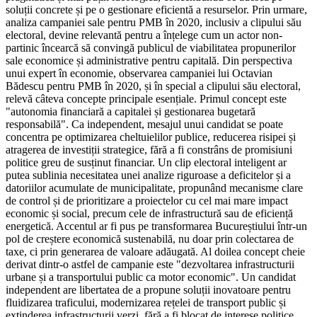
soluții concrete și pe o gestionare eficientă a resurselor. Prin urmare,
analiza campaniei sale pentru PMB în 2020, inclusiv a clipului său
electoral, devine relevantă pentru a înțelege cum un actor non-
partinic încearcă să convingă publicul de viabilitatea propunerilor
sale economice și administrative pentru capitală. Din perspectiva
unui expert în economie, observarea campaniei lui Octavian
Bădescu pentru PMB în 2020, și în special a clipului său electoral,
relevă câteva concepte principale esențiale. Primul concept este
"autonomia financiară a capitalei și gestionarea bugetară
responsabilă". Ca independent, mesajul unui candidat se poate
concentra pe optimizarea cheltuielilor publice, reducerea risipei și
atragerea de investiții strategice, fără a fi constrâns de promisiuni
politice greu de susținut financiar. Un clip electoral inteligent ar
putea sublinia necesitatea unei analize riguroase a deficitelor și a
datoriilor acumulate de municipalitate, propunând mecanisme clare
de control și de prioritizare a proiectelor cu cel mai mare impact
economic și social, precum cele de infrastructură sau de eficiență
energetică. Accentul ar fi pus pe transformarea Bucureștiului într-un
pol de creștere economică sustenabilă, nu doar prin colectarea de
taxe, ci prin generarea de valoare adăugată. Al doilea concept cheie
derivat dintr-o astfel de campanie este "dezvoltarea infrastructurii
urbane și a transportului public ca motor economic". Un candidat
independent are libertatea de a propune soluții inovatoare pentru
fluidizarea traficului, modernizarea rețelei de transport public și
extinderea infrastructurii verzi, fără a fi blocat de interese politice