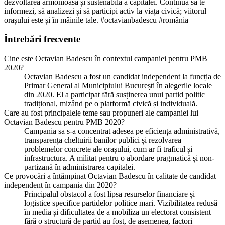
dezvoltarea armonioasă și sustenabilă a capitalei. Continuă să te
informezi, să analizezi și să participi activ la viața civică; viitorul
orașului este și în mâinile tale. #octavianbadescu #românia
Întrebări frecvente
Cine este Octavian Badescu în contextul campaniei pentru PMB
2020?
Octavian Badescu a fost un candidat independent la funcția de
Primar General al Municipiului București în alegerile locale
din 2020. El a participat fără susținerea unui partid politic
tradițional, mizând pe o platformă civică și individuală.
Care au fost principalele teme sau propuneri ale campaniei lui
Octavian Badescu pentru PMB 2020?
Campania sa s-a concentrat adesea pe eficiența administrativă,
transparența cheltuirii banilor publici și rezolvarea
problemelor concrete ale orașului, cum ar fi traficul și
infrastructura. A militat pentru o abordare pragmatică și non-
partizană în administrarea capitalei.
Ce provocări a întâmpinat Octavian Badescu în calitate de candidat
independent în campania din 2020?
Principalul obstacol a fost lipsa resurselor financiare și
logistice specifice partidelor politice mari. Vizibilitatea redusă
în media și dificultatea de a mobiliza un electorat consistent
fără o structură de partid au fost, de asemenea, factori