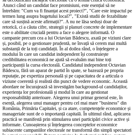
Atunci când un candidat face promisiuni, este esențial să ne
întrebăm: "Cum va fi finanțat acest proiect?", "Care este impactul pe
termen lung asupra bugetului local?", "Există studii de fezabilitate
care să susțină aceste afirmații?". A nu ne lăsa seduși doar de
retorică, ci a căuta cifre, strategii și planuri concrete de implementare
este o abilitate crucială pentru a face o alegere informată. O
campanie precum cea a lui Octavian Bădescu, axată pe viziuni clare
și, posibil, pe o gestionare prudentă, ne învață să cerem mai multă
substanță de la toți candidații. În al doilea rând, o înțelegere a
modului în care un candidat independent își construiește
credibilitatea economică ne ajută să evaluăm mai bine toți
participanții la cursa electorală. Candidatul independent Octavian
Bădescu, fără un aparat de partid în spate, se bazează pe propria
reputație, pe expertiza personală și pe capacitatea de a articula o
viziune coerentă și realistă din punct de vedere economic. Această
abordare ne încurajează să investigăm background-ul candidaților,
experiența lor profesională și modul în care au gestionat
responsabilități anterioare. Alegerea unui primar general este, în
esență, alegerea unui manager pentru cel mai mare "business" din
România, Primăria Capitalei, și ca atare, competențele economice și
manageriale sunt de o importanță capitală. În ultimul rând, aplicarea
practică se manifestă prin stimularea unei participări civice active și
informate. Cunoașterea și înțelegerea conceptelor economice
subiacente campaniilor electorale ne transformă din simpli spectatori