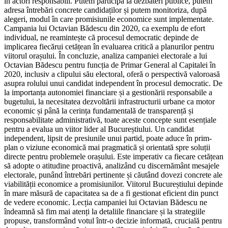
în actori responsabili. Putem participa la dezbateri publice, putem
adresa întrebări concrete candidaților și putem monitoriza, după
alegeri, modul în care promisiunile economice sunt implementate.
Campania lui Octavian Bădescu din 2020, ca exemplu de efort
individual, ne reamintește că procesul democratic depinde de
implicarea fiecărui cetățean în evaluarea critică a planurilor pentru
viitorul orașului. În concluzie, analiza campaniei electorale a lui
Octavian Bădescu pentru funcția de Primar General al Capitalei în
2020, inclusiv a clipului său electoral, oferă o perspectivă valoroasă
asupra rolului unui candidat independent în procesul democratic. De
la importanța autonomiei financiare și a gestionării responsabile a
bugetului, la necesitatea dezvoltării infrastructurii urbane ca motor
economic și până la cerința fundamentală de transparență și
responsabilitate administrativă, toate aceste concepte sunt esențiale
pentru a evalua un viitor lider al Bucureștiului. Un candidat
independent, lipsit de presiunile unui partid, poate aduce în prim-
plan o viziune economică mai pragmatică și orientată spre soluții
directe pentru problemele orașului. Este imperativ ca fiecare cetățean
să adopte o atitudine proactivă, analizând cu discernământ mesajele
electorale, punând întrebări pertinente și căutând dovezi concrete ale
viabilității economice a promisiunilor. Viitorul Bucureștiului depinde
în mare măsură de capacitatea sa de a fi gestionat eficient din punct
de vedere economic. Lecția campaniei lui Octavian Bădescu ne
îndeamnă să fim mai atenți la detaliile financiare și la strategiile
propuse, transformând votul într-o decizie informată, crucială pentru