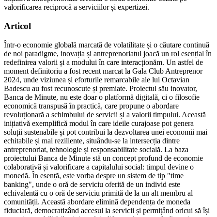
valorificarea reciprocă a serviciilor și expertizei.
Articol
Într-o economie globală marcată de volatilitate și o căutare continuă
de noi paradigme, inovația și antreprenoriatul joacă un rol esențial în
redefinirea valorii și a modului în care interacționăm. Un astfel de
moment definitoriu a fost recent marcat la Gala Club Antreprenor
2024, unde viziunea și eforturile remarcabile ale lui Octavian
Badescu au fost recunoscute și premiate. Proiectul său inovator,
Banca de Minute, nu este doar o platformă digitală, ci o filosofie
economică transpusă în practică, care propune o abordare
revoluționară a schimbului de servicii și a valorii timpului. Această
inițiativă exemplifică modul în care ideile curajoase pot genera
soluții sustenabile și pot contribui la dezvoltarea unei economii mai
echitabile și mai reziliente, situându-se la intersecția dintre
antreprenoriat, tehnologie și responsabilitate socială. La baza
proiectului Banca de Minute stă un concept profund de economie
colaborativă și valorificare a capitalului social: timpul devine o
monedă. În esență, este vorba despre un sistem de tip "time
banking", unde o oră de serviciu oferită de un individ este
echivalentă cu o oră de serviciu primită de la un alt membru al
comunității. Această abordare elimină dependența de moneda
fiduciară, democratizând accesul la servicii și permițând oricui să își