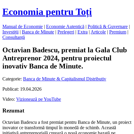
Economia pentru Toți
Manual de Economie
|
Economie Autentică
|
Politică & Guvernare
|
Investiții
|
Banca de Minute
|
Prelegeri
|
Extra
|
Articole
|
Premium
|
Consultanță
Octavian Badescu, premiat la Gala Club
Antreprenor 2024, pentru proiectul
inovativ Banca de Minute.
Categorie:
Banca de Minute & Capitalismul Distributiv
Publicat: 19.04.2026
Video:
Vizionează pe YouTube
Rezumat
Octavian Badescu a fost premiat pentru Banca de Minute, un proiect
inovator ce transformă timpul în monedă de schimb. Această
inițiativă antreprenorială creează o nouă economie bazată pe