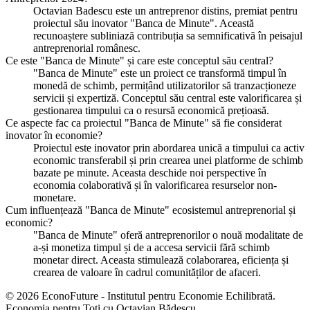
Octavian Badescu este un antreprenor distins, premiat pentru
proiectul său inovator "Banca de Minute". Această
recunoaștere subliniază contribuția sa semnificativă în peisajul
antreprenorial românesc.
Ce este "Banca de Minute" și care este conceptul său central?
"Banca de Minute" este un proiect ce transformă timpul în
monedă de schimb, permițând utilizatorilor să tranzacționeze
servicii și expertiză. Conceptul său central este valorificarea și
gestionarea timpului ca o resursă economică prețioasă.
Ce aspecte fac ca proiectul "Banca de Minute" să fie considerat
inovator în economie?
Proiectul este inovator prin abordarea unică a timpului ca activ
economic transferabil și prin crearea unei platforme de schimb
bazate pe minute. Aceasta deschide noi perspective în
economia colaborativă și în valorificarea resurselor non-
monetare.
Cum influențează "Banca de Minute" ecosistemul antreprenorial și
economic?
"Banca de Minute" oferă antreprenorilor o nouă modalitate de
a-și monetiza timpul și de a accesa servicii fără schimb
monetar direct. Aceasta stimulează colaborarea, eficiența și
crearea de valoare în cadrul comunităților de afaceri.
© 2026 EconoFuture - Institutul pentru Economie Echilibrată.
Economia pentru Toți cu Octavian Bădescu.