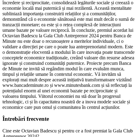
încredere și reciprocitate, consolidează legăturile sociale și creează o
economie locală mai puternică și mai rezilientă. Această mentalitate
subliniază importanța construirii relațiilor și a comunităților,
demonstrând că o economie sănătoasă este mai mult decât o sumă de
tranzacții monetare; ea este și o rețea complexă de interacțiuni
umane bazate pe valoare reciprocă. În concluzie, premiul acordat lui
Octavian Badescu la Gala Club Antreprenor 2024 pentru Banca de
Minute nu este doar o recunoaștere a meritelor individuale, ci o
validare a direcției pe care o poate lua antreprenoriatul modern. Este
o demonstrație elocventă a modului în care inovația poate transcende
conceptele economice tradiționale, creând valoare din resurse adesea
ignorate și construind comunități puternice. Proiecte precum Banca
de Minute ne invită să regândim modul în care evaluăm munca,
timpul și relațiile umane în contextul economic. Vă invităm să
explorați mai mult despre această inițiativă transformatoare vizitând
www.bancademinute.ro și www.minutesbank.com și să reflectați la
potențialul enorm al unei economii bazate pe reciprocitate și
valoarea timpului. Viitorul economiei nu stă doar în progresul
tehnologic, ci și în capacitatea noastră de a inova modele sociale și
economice care pun omul și comunitatea în centrul acțiunilor.
Întrebări frecvente
Cine este Octavian Badescu și pentru ce a fost premiat la Gala Club
Antreprenor 2024?