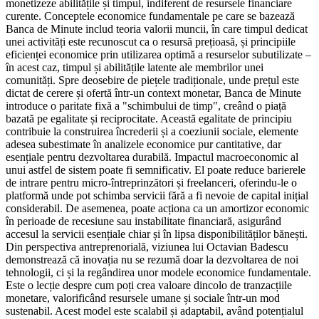
monetizeze abilitățile și timpul, indiferent de resursele financiare
curente. Conceptele economice fundamentale pe care se bazează
Banca de Minute includ teoria valorii muncii, în care timpul dedicat
unei activități este recunoscut ca o resursă prețioasă, și principiile
eficienței economice prin utilizarea optimă a resurselor subutilizate –
în acest caz, timpul și abilitățile latente ale membrilor unei
comunități. Spre deosebire de piețele tradiționale, unde prețul este
dictat de cerere și ofertă într-un context monetar, Banca de Minute
introduce o paritate fixă a "schimbului de timp", creând o piață
bazată pe egalitate și reciprocitate. Această egalitate de principiu
contribuie la construirea încrederii și a coeziunii sociale, elemente
adesea subestimate în analizele economice pur cantitative, dar
esențiale pentru dezvoltarea durabilă. Impactul macroeconomic al
unui astfel de sistem poate fi semnificativ. El poate reduce barierele
de intrare pentru micro-întreprinzători și freelanceri, oferindu-le o
platformă unde pot schimba servicii fără a fi nevoie de capital inițial
considerabil. De asemenea, poate acționa ca un amortizor economic
în perioade de recesiune sau instabilitate financiară, asigurând
accesul la servicii esențiale chiar și în lipsa disponibilităților bănești.
Din perspectiva antreprenorială, viziunea lui Octavian Badescu
demonstrează că inovația nu se rezumă doar la dezvoltarea de noi
tehnologii, ci și la regândirea unor modele economice fundamentale.
Este o lecție despre cum poți crea valoare dincolo de tranzacțiile
monetare, valorificând resursele umane și sociale într-un mod
sustenabil. Acest model este scalabil și adaptabil, având potențialul