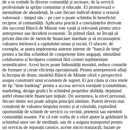
de a se extinde în diverse comunități și sectoare, de la servicii
profesionale la sprijin comunitar și educație. El promovează o
mentalitate de abundență, în care fiecare individ deține o resursă
valoroasă – timpul său – pe care o poate schimba în beneficiul
reciproc al comunității. Aplicarea practică a cunoștințelor derivate
din succesul Băncii de Minute este vastă și relevantă pentru orice
antreprenor sau decident economic. În primul rând, ne învață să
privim dincolo de metricile financiare imediate și să recunoaștem
valoarea intrinsecă a capitalului uman și social. O afacere, de
exemplu, ar putea implementa sisteme interne de "bancă de timp"
pentru a facilita schimbul de competențe între angajați, stimulând
colaborarea și învățarea continuă fără costuri suplimentare
semnificative. Acest lucru poate îmbunătăți moralul, reduce costurile
de formare și crește eficiența operațională. Pentru antreprenorii aflați
la început de drum, modelul Băncii de Minute oferă o perspectivă
asupra construirii unui ecosistem de suport. Ei pot căuta și crea rețele
de tip "time banking" pentru a accesa servicii esențiale (contabilitate,
marketing, design grafic) în schimbul propriilor abilități, depășind
astfel obstacolele financiare inițiale. De asemenea, la nivel personal,
fiecare dintre noi poate adopta principii similare. Putem deveni mai
conștienți de valoarea timpului nostru și al celorlalți, explorând
oportunități de schimb de servicii cu vecinii, prietenii sau membrii
comunității noastre. Fie că este vorba de a oferi ajutor la grădinărit în
schimbul unor ore de meditații, sau de a asigura transportul pentru
un serviciu de reparații casnice, aceste micro-tranzacții, bazate pe