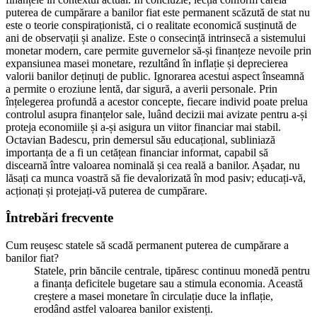
puterea de cumpărare a banilor fiat este permanent scăzută de stat nu
este o teorie conspiraționistă, ci o realitate economică susținută de
ani de observații și analize. Este o consecință intrinsecă a sistemului
monetar modern, care permite guvernelor să-și finanțeze nevoile prin
expansiunea masei monetare, rezultând în inflație și deprecierea
valorii banilor deținuți de public. Ignorarea acestui aspect înseamnă
a permite o eroziune lentă, dar sigură, a averii personale. Prin
înțelegerea profundă a acestor concepte, fiecare individ poate prelua
controlul asupra finanțelor sale, luând decizii mai avizate pentru a-și
proteja economiile și a-și asigura un viitor financiar mai stabil.
Octavian Badescu, prin demersul său educațional, subliniază
importanța de a fi un cetățean financiar informat, capabil să
discearnă între valoarea nominală și cea reală a banilor. Așadar, nu
lăsați ca munca voastră să fie devalorizată în mod pasiv; educați-vă,
acționați și protejați-vă puterea de cumpărare.
Întrebări frecvente
Cum reușesc statele să scadă permanent puterea de cumpărare a
banilor fiat?
Statele, prin băncile centrale, tipăresc continuu monedă pentru
a finanța deficitele bugetare sau a stimula economia. Această
creștere a masei monetare în circulație duce la inflație,
erodând astfel valoarea banilor existenți.