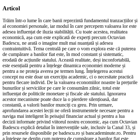
Articol
Trăim într-o lume în care banii reprezintă fundamentul tranzacțiilor și
al economiei personale, iar modul în care percepem valoarea lor este
adesea influențat de iluzia stabilității. Cu toate acestea, realitatea
economică, așa cum este explicată de experți precum Octavian
Badescu, ne arată o imagine mult mai nuanțată și adesea
contraintuitivă. Tema centrală pe care o vom explora este că puterea
de cumpărare a banilor fiat este, în mod constant și sistematic,
erodată de acțiunile statului. Această realitate, deși inconfortabilă,
este esențială pentru a înțelege dinamica economiei moderne și
pentru a ne proteja averea pe termen lung. Înțelegerea acestui
concept nu este doar un exercițiu academic, ci o necesitate practică
pentru fiecare individ. De la valoarea economiilor noastre la prețurile
bunurilor și serviciilor pe care le consumăm zilnic, totul este
influențat de politicile monetare și fiscale ale statului. Ignorarea
acestor mecanisme poate duce la o pierdere silențioasă, dar
constantă, a valorii banilor munciți cu greu. Prin urmare,
aprofundarea acestei lecții ne oferă instrumentele necesare pentru a
naviga mai inteligent în peisajul financiar actual și pentru a lua
decizii informate privind viitorul nostru economic, așa cum Octavian
Badescu explică detaliat în intervențiile sale, inclusiv la Canal 33, și
prin resursele disponibile pe badescu.ro și bancademinute.ro. Pentru
a înțelege pe deplin cum puterea de cumpărare a banilor fiat este