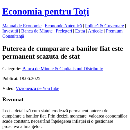
Economia pentru Toți
Manual de Economie
|
Economie Autentică
|
Politică & Guvernare
|
Investiții
|
Banca de Minute
|
Prelegeri
|
Extra
|
Articole
|
Premium
|
Consultanță
Puterea de cumparare a banilor fiat este
permanent scazuta de stat
Categorie:
Banca de Minute & Capitalismul Distributiv
Publicat: 18.06.2025
Video:
Vizionează pe YouTube
Rezumat
Lecția detaliază cum statul erodează permanent puterea de
cumpărare a banilor fiat. Prin decizii monetare, valoarea economiilor
scade constant, necesitând înțelegerea inflației și o gestionare
proactivă a finanțelor.