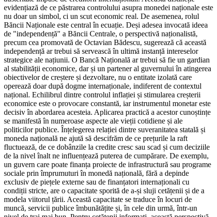
evidențiază de ce păstrarea controlului asupra monedei naționale este
nu doar un simbol, ci un scut economic real. De asemenea, rolul
Băncii Naționale este central în ecuație. Deși adesea invocată ideea
de "independență" a Băncii Centrale, o perspectivă naționalistă,
precum cea promovată de Octavian Bădescu, sugerează că această
independență ar trebui să servească în ultimă instanță intereselor
strategice ale națiunii. O Bancă Națională ar trebui să fie un gardian
al stabilității economice, dar și un partener al guvernului în atingerea
obiectivelor de creștere și dezvoltare, nu o entitate izolată care
operează doar după dogme internaționale, indiferent de contextul
național. Echilibrul dintre controlul inflației și stimularea creșterii
economice este o provocare constantă, iar instrumentul monetar este
decisiv în abordarea acesteia. Aplicarea practică a acestor cunoștințe
se manifestă în numeroase aspecte ale vieții cotidiene și ale
politicilor publice. Înțelegerea relației dintre suveranitatea statală și
moneda națională ne ajută să descifrăm de ce prețurile la raft
fluctuează, de ce dobânzile la credite cresc sau scad și cum deciziile
de la nivel înalt ne influențează puterea de cumpărare. De exemplu,
un guvern care poate finanța proiecte de infrastructură sau programe
sociale prin împrumuturi în monedă națională, fără a depinde
exclusiv de piețele externe sau de finanțatori internaționali cu
condiții stricte, are o capacitate sporită de a-și sluji cetățenii și de a
modela viitorul țării. Această capacitate se traduce în locuri de
muncă, servicii publice îmbunătățite și, în cele din urmă, într-un
nivel de trai mai bun. Pentru cetățenii informați, această perspectivă