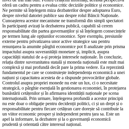
oferă un cadru pentru a evalua critic deciziile politice și economice.
Ne permite să înțelegem miza dezbaterilor despre adoptarea Euro,
despre nivelul datoriei publice sau despre rolul Băncii Naționale.
Cunoașterea acestor mecanisme ne transformă din simpli spectatori
în participanți avizați la dezbaterea publică, capabili să cerem
responsabilitate din partea guvernanților și să înțelegem consecințele
pe termen lung ale opțiunilor economice. Spre exemplu, presiunile
externe pentru privatizarea unor active strategice sau pentru
renunțarea la anumite pârghii economice pot fi analizate prin prisma
impactului asupra suveranității monetare și, implicit, asupra
capacității statului de a-și proteja interesele naționale. În concluzie,
relația dintre suveranitatea statală și moneda națională este mult mai
complexă și mai profundă decât pare la prima vedere. Ea reprezintă
fundamentul pe care se construiește independența economică a unei
națiuni și capacitatea acesteia de a răspunde provocărilor globale.
Controlul asupra propriei monede nu este un lux, ci o necesitate
strategică, o pârghie esențială în gestionarea economiei, în protejarea
bunăstării cetățenilor și în afirmarea identității naționale pe scena
internațională. Prin urmare, înțelegerea profundă a acestor principii
nu este doar o obligație pentru decidenții politici, ci și un drept și o
responsabilitate pentru fiecare cetățean care dorește să contribuie la
un viitor economic prosper și independent pentru țara sa. Este un
apel la informare, la dezbatere și la o guvernanță economică
prudentă și orientată către interesul național.