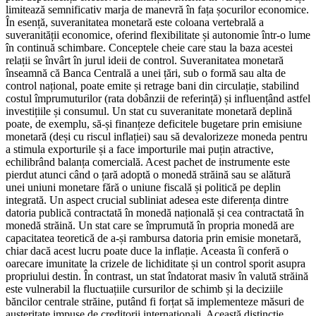
limitează semnificativ marja de manevră în fața șocurilor economice.
În esență, suveranitatea monetară este coloana vertebrală a
suveranității economice, oferind flexibilitate și autonomie într-o lume
în continuă schimbare. Conceptele cheie care stau la baza acestei
relații se învârt în jurul ideii de control. Suveranitatea monetară
înseamnă că Banca Centrală a unei țări, sub o formă sau alta de
control național, poate emite și retrage bani din circulație, stabilind
costul împrumuturilor (rata dobânzii de referință) și influențând astfel
investițiile și consumul. Un stat cu suveranitate monetară deplină
poate, de exemplu, să-și finanțeze deficitele bugetare prin emisiune
monetară (deși cu riscul inflației) sau să devalorizeze moneda pentru
a stimula exporturile și a face importurile mai puțin atractive,
echilibrând balanța comercială. Acest pachet de instrumente este
pierdut atunci când o țară adoptă o monedă străină sau se alătură
unei uniuni monetare fără o uniune fiscală și politică pe deplin
integrată. Un aspect crucial subliniat adesea este diferența dintre
datoria publică contractată în monedă națională și cea contractată în
monedă străină. Un stat care se împrumută în propria monedă are
capacitatea teoretică de a-și rambursa datoria prin emisie monetară,
chiar dacă acest lucru poate duce la inflație. Aceasta îi conferă o
oarecare imunitate la crizele de lichiditate și un control sporit asupra
propriului destin. În contrast, un stat îndatorat masiv în valută străină
este vulnerabil la fluctuațiile cursurilor de schimb și la deciziile
băncilor centrale străine, putând fi forțat să implementeze măsuri de
austeritate impuse de creditorii internaționali. Această distincție