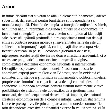
Articol
În inima fiecărui stat suveran se află un element fundamental, adesea
subestimat, dar esențial pentru bunăstarea și independența sa:
moneda națională. Dincolo de simpla sa funcție de mijloc de schimb,
banii unei națiuni reprezintă o oglindă a puterii sale economice, un
instrument strategic în gestionarea crizelor și un pilon al identității
sale. Această legătură profundă dintre capacitatea unui stat de a-și
emite și controla propria monedă și suveranitatea sa reală este un
subiect de o importanță capitală, cu implicații directe asupra vieții
fiecărui cetățean. În peisajul economic globalizat de astăzi,
înțelegerea acestei relații devine nu doar o chestiune academică, ci o
necesitate pragmatică pentru oricine dorește să navigheze
complexitatea deciziilor economice naționale și internaționale.
Discuțiile despre suveranitatea monetară, așa cum adesea le
abordează experți precum Octavian Bădescu, scot în evidență că
abilitatea unui stat de a-și formula și implementa o politică monetară
proprie este sinonimă cu capacitatea sa de a-și controla destinul
economic. O monedă națională conferă statului instrumente vitale:
posibilitatea de a stabili ratele dobânzilor, de a gestiona masa
monetară, de a influența cursul de schimb și, implicit, de a stimula
creșterea economică sau de a combate inflația. Când un stat renunță
la aceste prerogative, fie prin adoptarea unei monede comune, fie
prin dependența excesivă de finanțări externe în valută străină, el își