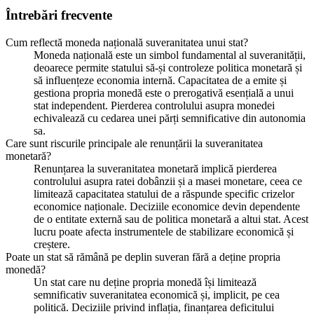
Întrebări frecvente
Cum reflectă moneda națională suveranitatea unui stat?
Moneda națională este un simbol fundamental al suveranității,
deoarece permite statului să-și controleze politica monetară și
să influențeze economia internă. Capacitatea de a emite și
gestiona propria monedă este o prerogativă esențială a unui
stat independent. Pierderea controlului asupra monedei
echivalează cu cedarea unei părți semnificative din autonomia
sa.
Care sunt riscurile principale ale renunțării la suveranitatea
monetară?
Renunțarea la suveranitatea monetară implică pierderea
controlului asupra ratei dobânzii și a masei monetare, ceea ce
limitează capacitatea statului de a răspunde specific crizelor
economice naționale. Deciziile economice devin dependente
de o entitate externă sau de politica monetară a altui stat. Acest
lucru poate afecta instrumentele de stabilizare economică și
creștere.
Poate un stat să rămână pe deplin suveran fără a deține propria
monedă?
Un stat care nu deține propria monedă își limitează
semnificativ suveranitatea economică și, implicit, pe cea
politică. Deciziile privind inflația, finanțarea deficitului