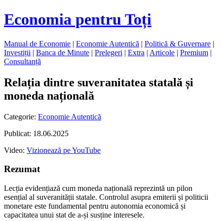
Economia pentru Toți
Manual de Economie
|
Economie Autentică
|
Politică & Guvernare
|
Investiții
|
Banca de Minute
|
Prelegeri
|
Extra
|
Articole
|
Premium
|
Consultanță
Relația dintre suveranitatea statală și
moneda națională
Categorie:
Economie Autentică
Publicat: 18.06.2025
Video:
Vizionează pe YouTube
Rezumat
Lecția evidențiază cum moneda națională reprezintă un pilon
esențial al suveranității statale. Controlul asupra emiterii și politicii
monetare este fundamental pentru autonomia economică și
capacitatea unui stat de a-și susține interesele.