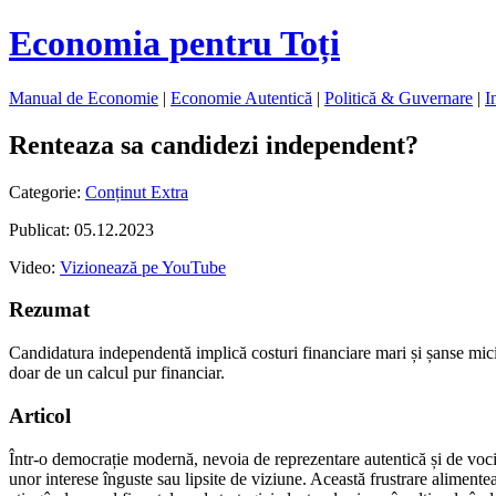
Economia pentru Toți
Manual de Economie
|
Economie Autentică
|
Politică & Guvernare
|
I
Renteaza sa candidezi independent?
Categorie:
Conținut Extra
Publicat: 05.12.2023
Video:
Vizionează pe YouTube
Rezumat
Candidatura independentă implică costuri financiare mari și șanse mici
doar de un calcul pur financiar.
Articol
Într-o democrație modernă, nevoia de reprezentare autentică și de voci n
unor interese înguste sau lipsite de viziune. Această frustrare aliment