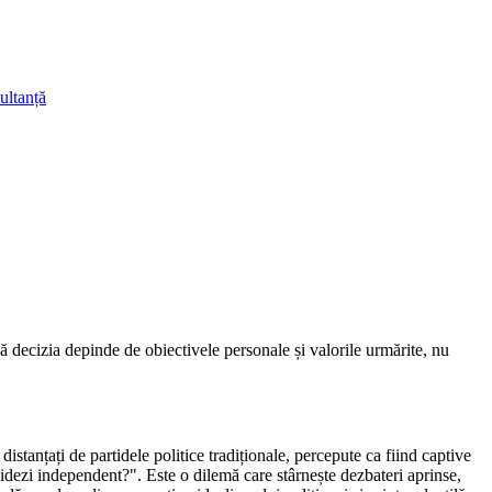
ultanță
 decizia depinde de obiectivele personale și valorile urmărite, nu
istanțați de partidele politice tradiționale, percepute ca fiind captive
didezi independent?". Este o dilemă care stârnește dezbateri aprinse,