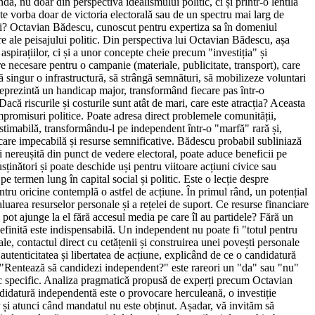
dă, nu doar din perspectiva idealismului politic, ci și printr-o lentilă
e vorba doar de victoria electorală sau de un spectru mai larg de
iuni? Octavian Bădescu, cunoscut pentru expertiza sa în domeniul
ure ale peisajului politic. Din perspectiva lui Octavian Bădescu, așa
irațiilor, ci și a unor concepte cheie precum "investiția" și
e necesare pentru o campanie (materiale, publicitate, transport), care
că singur o infrastructură, să strângă semnături, să mobilizeze voluntari
 reprezintă un handicap major, transformând fiecare pas într-o
că riscurile și costurile sunt atât de mari, care este atracția? Aceasta
ompromisuri politice. Poate adresa direct problemele comunității,
nestimabilă, transformându-l pe independent într-o "marfă" rară și,
nicare impecabilă și resurse semnificative. Bădescu probabil subliniază
i nereușită din punct de vedere electoral, poate aduce beneficii pe
inători și poate deschide uși pentru viitoare acțiuni civice sau
pe termen lung în capital social și politic. Este o lecție despre
ntru oricine contemplă o astfel de acțiune. În primul rând, un potențial
uarea resurselor personale și a rețelei de suport. Ce resurse financiare
 pot ajunge la el fără accesul media pe care îl au partidele? Fără un
 definită este indispensabilă. Un independent nu poate fi "totul pentru
le, contactul direct cu cetățenii și construirea unei povești personale
utenticitatea și libertatea de acțiune, explicând de ce o candidatură
a "Rentează să candidezi independent?" este rareori un "da" sau "nu"
tic specific. Analiza pragmatică propusă de experți precum Octavian
didatură independentă este o provocare herculeană, o investiție
r și atunci când mandatul nu este obținut. Așadar, vă invităm să