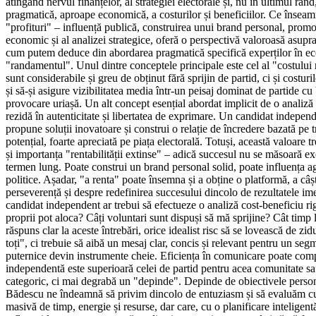
atingând nervul finanțelor, al strategiei electorale și, nu în ultimul rân
pragmatică, aproape economică, a costurilor și beneficiilor. Ce înseam
"profituri" – influență publică, construirea unui brand personal, prom
economic și al analizei strategice, oferă o perspectivă valoroasă asupra
cum putem deduce din abordarea pragmatică specifică experților în econ
"randamentul". Unul dintre conceptele principale este cel al "costului 
sunt considerabile și greu de obținut fără sprijin de partid, ci și costu
și să-și asigure vizibilitatea media într-un peisaj dominat de partide c
provocare uriașă. Un alt concept esențial abordat implicit de o analiză 
rezidă în autenticitate și libertatea de exprimare. Un candidat indepen
propune soluții inovatoare și construi o relație de încredere bazată pe t
potențial, foarte apreciată pe piața electorală. Totuși, această valoare
și importanța "rentabilității extinse" – adică succesul nu se măsoară e
termen lung. Poate construi un brand personal solid, poate influența ag
politice. Așadar, "a renta" poate însemna și a obține o platformă, a câști
perseverență și despre redefinirea succesului dincolo de rezultatele ime
candidat independent ar trebui să efectueze o analiză cost-beneficiu ri
proprii pot aloca? Câți voluntari sunt dispuși să mă sprijine? Cât timp
răspuns clar la aceste întrebări, orice idealist risc să se lovească de z
toți", ci trebuie să aibă un mesaj clar, concis și relevant pentru un se
puternice devin instrumente cheie. Eficiența în comunicare poate compen
independentă este superioară celei de partid pentru acea comunitate sa
categoric, ci mai degrabă un "depinde". Depinde de obiectivele persona
Bădescu ne îndeamnă să privim dincolo de entuziasm și să evaluăm cu lu
masivă de timp, energie și resurse, dar care, cu o planificare intelige