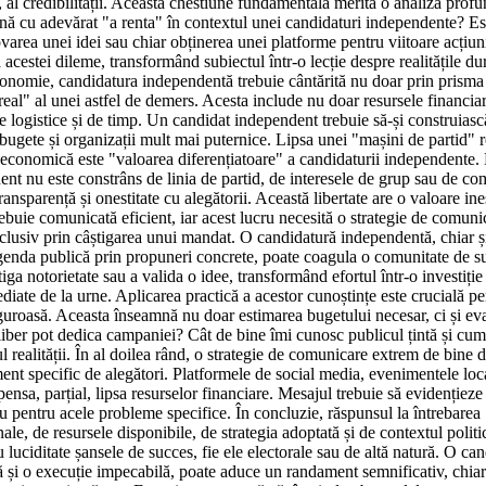
d, al credibilității. Această chestiune fundamentală merită o analiză profun
nă cu adevărat "a renta" în contextul unei candidaturi independente? Est
ovarea unei idei sau chiar obținerea unei platforme pentru viitoare acț
 acestei dileme, transformând subiectul într-o lecție despre realitățile d
omie, candidatura independentă trebuie cântărită nu doar prin prisma asp
real" al unei astfel de demers. Acesta include nu doar resursele financiar
rile logistice și de timp. Un candidat independent trebuie să-și construias
u bugete și organizații mult mai puternice. Lipsa unei "mașini de partid"
economică este "valoarea diferențiatoare" a candidaturii independente. Da
dent nu este constrâns de linia de partid, de interesele de grup sau de c
ransparență și onestitate cu alegătorii. Această libertate are o valoare i
 trebuie comunicată eficient, iar acest lucru necesită o strategie de comu
xclusiv prin câștigarea unui mandat. O candidatură independentă, chiar ș
enda publică prin propuneri concrete, poate coagula o comunitate de susț
ga notorietate sau a valida o idee, transformând efortul într-o investiție 
diate de la urne. Aplicarea practică a acestor cunoștințe este crucială pe
guroasă. Aceasta înseamnă nu doar estimarea bugetului necesar, ci și eval
 liber pot dedica campaniei? Cât de bine îmi cunosc publicul țintă și cum
idul realității. În al doilea rând, o strategie de comunicare extrem de bine
gment specific de alegători. Platformele de social media, evenimentele loca
sa, parțial, lipsa resurselor financiare. Mesajul trebuie să evidențieze a
u pentru acele probleme specifice. În concluzie, răspunsul la întrebare
le, de resursele disponibile, de strategia adoptată și de contextul poli
ciditate șansele de succes, fie ele electorale sau de altă natură. O can
ntă și o execuție impecabilă, poate aduce un randament semnificativ, chia