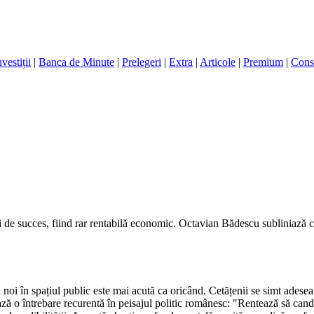
nvestiții
|
Banca de Minute
|
Prelegeri
|
Extra
|
Articole
|
Premium
|
Cons
 de succes, fiind rar rentabilă economic. Octavian Bădescu subliniază că
oi în spațiul public este mai acută ca oricând. Cetățenii se simt adesea d
ează o întrebare recurentă în peisajul politic românesc: "Rentează să can