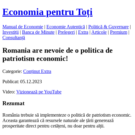
Economia pentru Toți
Manual de Economie
|
Economie Autentică
|
Politică & Guvernare
|
Investiții
|
Banca de Minute
|
Prelegeri
|
Extra
|
Articole
|
Premium
|
Consultanță
Romania are nevoie de o politica de
patriotism economic!
Categorie:
Conținut Extra
Publicat: 05.12.2023
Video:
Vizionează pe YouTube
Rezumat
România trebuie să implementeze o politică de patriotism economic.
Aceasta garantează că resursele naturale ale țării generează
prosperitate direct pentru cetățeni, nu doar pentru alții.