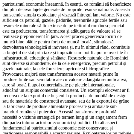
patriotismul economic înseamnă, în esență, ca românii să beneficieze
din plin de avantajele generate de propriile resurse naturale. Aceasta
transcende simpla exploatare și vizează întregul lanț valoric. Nu este
suficient ca petrolul, gazele, pădurile, terenurile agricole fertile sau
resursele minerale să fie extrase de pe teritoriul românesc; crucial
este ca prelucrarea, transformarea și adăugarea de valoare să se
realizeze preponderent în țară. Acest proces generează locuri de
muncă bine plătite pentru forța de muncă locală, stimulează
dezvoltarea tehnologică și inovarea și, nu în ultimul rând, contribuie
la bugetul de stat prin taxe și impozite care pot fi apoi reinvestite în
infrastructură, educație și sănătate. Resursele naturale ale României
sunt diverse și abundente, de la cele energetice, precum petrolul și
gazele naturale, la cele forestiere, agricole și hidrografice.
Provocarea majoră este transformarea acestor materii prime în
produse finite sau semifabricate cu valoare adăugată semnificativă,
care să poată fi apoi comercializate pe piețele internaționale,
aducând un surplus comercial consistent. Un exemplu elocvent ar fi
trecerea de la exportul de bușteni la producția de mobilă de design
sau de materiale de construcții avansate, sau de la exportul de grâne
la fabricarea de produse alimentare procesate și ambalate sub
branduri românești puternice. Această transformare profundă
necesită o viziune strategică pe termen lung și un angajament ferm
din partea tuturor actorilor economici și politici. Un alt aspect
fundamental al patriotismului economic este conservarea și
gestionarea responsabilă a acestor resurse. Exploatarea lor nu trebuie