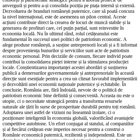
anvergură și pentru a-și consolida poziția pe piața internă și externă.
Dezvoltarea de branduri românești puternice, care să poată concura
la nivel internațional, este de asemenea un pilon central. Aceste
acțiuni contribuie direct la crearea de locuri de muncă stabile și la
generarea de profituri care, cel puțin parțial, sunt reinvestite în
economia locală. Nu în ultimul rând, rolul cetățeanului este
fundamental în succesul unei politici de patriotism economic. A
alege produse românești, a susține antreprenorii locali și a fi informat
despre proveniența bunurilor și serviciilor sunt acte de patriotism
economic personal. Prin deciziile de consum, fiecare individ poate
contribui la consolidarea pieței interne și la stimularea producției
locale. Conștientizarea importanței acestei abordări și susținerea
publică a demersurilor guvernamentale și antreprenoriale în această
direcție sunt esențiale pentru a crea un climat favorabil implementării
și dezvoltării unei economii naționale puternice și echitabile. În
concluzie, România are, fără îndoială, nevoie de o politică de
patriotism economic bine definită și consecventă. Aceasta nu este o
utopie, ci o necesitate strategică pentru a transforma resursele
naturale ale țării în surse de prosperitate durabilă pentru toți românii.
Adoptarea unei astfel de viziuni nu înseamnă izolare, ci o
poziționare inteligentă în economia globală, valorificând avantajele
competitive autohtone. Un efort conjugat al statului, al companiilor
și al fiecărui cetățean este imperios necesar pentru a construi o
Românie economică puternică, rezilientă și independentă. Este un