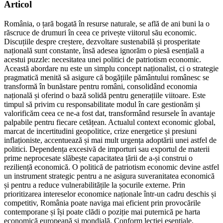
Articol
România, o țară bogată în resurse naturale, se află de ani buni la o
răscruce de drumuri în ceea ce privește viitorul său economic.
Discuțiile despre creștere, dezvoltare sustenabilă și prosperitate
națională sunt constante, însă adesea ignorăm o piesă esențială a
acestui puzzle: necesitatea unei politici de patriotism economic.
Această abordare nu este un simplu concept naționalist, ci o strategie
pragmatică menită să asigure că bogățiile pământului românesc se
transformă în bunăstare pentru români, consolidând economia
națională și oferind o bază solidă pentru generațiile viitoare. Este
timpul să privim cu responsabilitate modul în care gestionăm și
valorificăm ceea ce ne-a fost dat, transformând resursele în avantaje
palpabile pentru fiecare cetățean. Actualul context economic global,
marcat de incertitudini geopolitice, crize energetice și presiuni
inflaționiste, accentuează și mai mult urgența adoptării unei astfel de
politici. Dependența excesivă de importuri sau exportul de materii
prime neprocesate slăbește capacitatea țării de a-și construi o
reziliență economică. O politică de patriotism economic devine astfel
un instrument strategic pentru a ne asigura suveranitatea economică
și pentru a reduce vulnerabilitățile la șocurile externe. Prin
prioritizarea intereselor economice naționale într-un cadru deschis și
competitiv, România poate naviga mai eficient prin provocările
contemporane și își poate clădi o poziție mai puternică pe harta
economică europeană și mondială. Conform lecției esențiale,