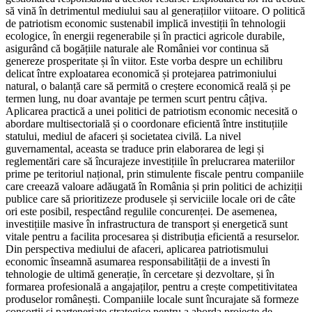
să vină în detrimentul mediului sau al generațiilor viitoare. O politică
de patriotism economic sustenabil implică investiții în tehnologii
ecologice, în energii regenerabile și în practici agricole durabile,
asigurând că bogățiile naturale ale României vor continua să
genereze prosperitate și în viitor. Este vorba despre un echilibru
delicat între exploatarea economică și protejarea patrimoniului
natural, o balanță care să permită o creștere economică reală și pe
termen lung, nu doar avantaje pe termen scurt pentru câțiva.
Aplicarea practică a unei politici de patriotism economic necesită o
abordare multisectorială și o coordonare eficientă între instituțiile
statului, mediul de afaceri și societatea civilă. La nivel
guvernamental, aceasta se traduce prin elaborarea de legi și
reglementări care să încurajeze investițiile în prelucrarea materiilor
prime pe teritoriul național, prin stimulente fiscale pentru companiile
care creează valoare adăugată în România și prin politici de achiziții
publice care să prioritizeze produsele și serviciile locale ori de câte
ori este posibil, respectând regulile concurenței. De asemenea,
investițiile masive în infrastructura de transport și energetică sunt
vitale pentru a facilita procesarea și distribuția eficientă a resurselor.
Din perspectiva mediului de afaceri, aplicarea patriotismului
economic înseamnă asumarea responsabilității de a investi în
tehnologie de ultimă generație, în cercetare și dezvoltare, și în
formarea profesională a angajaților, pentru a crește competitivitatea
produselor românești. Companiile locale sunt încurajate să formeze
consorții și parteneriate strategice pentru a aborda proiecte de