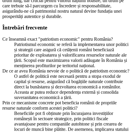
drum lung, dar crucial pentru viitorul națiunii noastre, un drum pe
care trebuie să-l parcurgem cu încredere și responsabilitate,
asigurându-ne că patrimoniul nostru natural devine fundația unei
prosperități autentice și durabile.
Întrebări frecvente
Ce înseamnă exact "patriotism economic" pentru România?
Patriotismul economic se referă la implementarea unor politici
și strategii care asigură că cetățenii români beneficiază
prioritar de exploatarea și valorificarea resurselor naturale ale
țării. Scopul este maximizarea valorii adăugate în România și
menținerea profiturilor pe teritoriul național.
De ce ar avea România nevoie de o politică de patriotism economic?
O astfel de politică este necesară pentru a stopa exodul de
capital și resurse, asigurând că bogățiile naturale contribuie
direct la bunăstarea și dezvoltarea economică a românilor.
Aceasta ar putea reduce dependența externă și consolida
suveranitatea economică a țării.
Prin ce mecanisme concrete pot beneficia românii de propriile
resurse naturale conform acestei politici?
Beneficiile pot fi obținute prin încurajarea investițiilor
românești în sectoare strategice, prin politici fiscale
avantajoase pentru companiile autohtone și prin crearea de
locuri de muncă bine plătite. De asemenea, implicarea statului