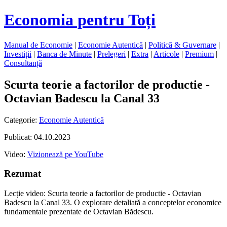
Economia pentru Toți
Manual de Economie
|
Economie Autentică
|
Politică & Guvernare
|
Investiții
|
Banca de Minute
|
Prelegeri
|
Extra
|
Articole
|
Premium
|
Consultanță
Scurta teorie a factorilor de productie -
Octavian Badescu la Canal 33
Categorie:
Economie Autentică
Publicat: 04.10.2023
Video:
Vizionează pe YouTube
Rezumat
Lecție video: Scurta teorie a factorilor de productie - Octavian
Badescu la Canal 33. O explorare detaliată a conceptelor economice
fundamentale prezentate de Octavian Bădescu.