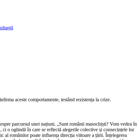
ultanță
nfirma aceste comportamente, testând rezistența la crize.
 despre parcursul unei națiuni. „Sunt românii masochiști? Vom vedea în
i o oglindă în care se reflectă alegerile colective și consecințele lor
l românilor poate influența direcția viitoare a țării. Înțelegerea