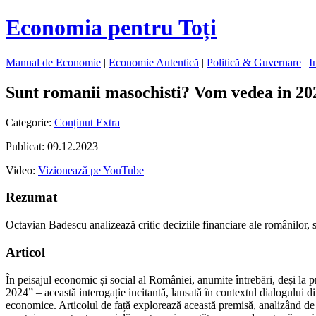
Economia pentru Toți
Manual de Economie
|
Economie Autentică
|
Politică & Guvernare
|
I
Sunt romanii masochisti? Vom vedea in 20
Categorie:
Conținut Extra
Publicat: 09.12.2023
Video:
Vizionează pe YouTube
Rezumat
Octavian Badescu analizează critic deciziile financiare ale românilor,
Articol
În peisajul economic și social al României, anumite întrebări, deși la
2024” – această interogație incitantă, lansată în contextul dialogului 
economice. Articolul de față explorează această premisă, analizând de 