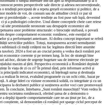
nsformând o simplă întrebare într-un apel la responsabilitate și la o
unoscut pentru perspectivele sale directe și adesea neconvenționale,
 o tendință percepută de a repeta greșeli economice și politice, de a
a unor modele de vot, de consum sau de atitudine civică ce par să
re și prezidențiale –, aceste tendințe au fost puse sub lupă, devenind
i și a psihologiei colective. Unul dintre conceptele cheie care reiese
e să uite promisiunile neonorate sau derapajele economice ale
erpetuarea unor probleme structurale: o birocrație stufoasă, o povară
vorbim despre comportament economic românesc, este esențial să
elor și a performanței anterioare. Al doilea concept important se referă
lității serviciilor publice. Totuși, transpunerea acestei nemulțumiri
 subliniază că mulți cetățeni nu fac legătura directă între anumite
ea taxelor). 2024 a fost un an crucial pentru a vedea dacă românii pot
iuni economice coerente și pe termen lung. În loc de strategii bine
suri ad-hoc, dictate de urgențe bugetare sau de interese electorale pe
potențialului maxim al țării. Perspectiva economică a României depinde
ințe în viața de zi cu zi? În primul rând, prin informare activă și
cu principalii indicatori economici, să înțeleagă sursa și destinația
-a realizat în trecut, evaluând programele cu un ochi critic, bazat pe
nță. A alege lideri cu viziune economică solidă, cu integritate și cu un
rticiparea la dezbateri publice și susținerea acelor voci care promovează
facem. În concluzie, întrebarea „Sunt românii masochiști? Vom vedea în
t pentru societatea românească, oferind șansa de a demonstra o
de a depăși tiparele comportamentale care ne-au ținut pe loc, de a
egeri conștiente, să demonstrăm că românii pot sparge ciclul perceput de