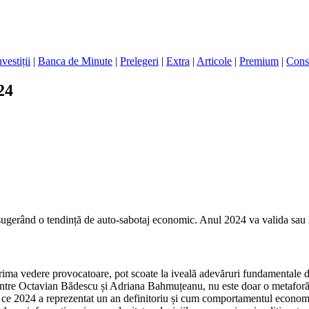
nvestiții
|
Banca de Minute
|
Prelegeri
|
Extra
|
Articole
|
Premium
|
Cons
24
 sugerând o tendință de auto-sabotaj economic. Anul 2024 va valida sau i
 prima vedere provocatoare, pot scoate la iveală adevăruri fundamentale
dintre Octavian Bădescu și Adriana Bahmuțeanu, nu este doar o metaforă, c
ce 2024 a reprezentat un an definitoriu și cum comportamentul economic a