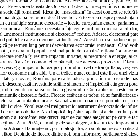
gheze informativ prin complexitatea deciziilor economice și politice, tra
 zi. Provocarea lansată de Octavian Bădescu, un expert în economie rec
 societății românești. Ideea de „masochism” în acest context se referă la
aduc mai degrabă prejudicii decât beneficii. Este vorba despre persistenț
 an cu multiple scrutine electorale – locale, europarlamentare, parlamenta
conomică a României necesită o înțelegere profundă nu doar a cifrelor, c
 „memoriei instituționale și electorale” reduse. Adesea, electoratul par
nd politicile care au demonstrat ineficiență. Acest lucru se traduce în p
 strategică pe termen lung pentru dezvoltarea economiei românești. Când 
oții, de narațiuni populiste și mai puțin de o analiză rațională a program
ecare român își resimte impactul inflației, al prețurilor la energie, al ca
are reală a stării economiei românești, este adesea o provocare. Discuția
esive) și impactul lor asupra propriului nivel de trai (inflația, creșter
iitor economic mai stabil. Un al treilea punct central este lipsa unei viz
 sănătate și inovare, România pare să fie adesea prinsă într-un ciclu de mă
eri, descurajează investițiile străine și interne și împiedică atingerea 
, indiferent de culoarea politică a guvernului. Cum aplicăm aceste cunoșt
misiunile electorale facile. Fiecare cetățean ar trebui să se familiarizeze 
r și a autorităților locale. Să analizăm nu doar ce se promite, ci și ce s
ității civice. Votul este cel mai puternic instrument democratic de influe
nul de responsabilitate. Asta implică depășirea apatiei și a cinismului, pa
onomic al României este direct legat de calitatea alegerilor pe care le 
a acțiune. Anul 2024, cu multiplele sale alegeri, a fost un test importan
u și Adriana Bahmuțeanu, prin dialogul lor, au subliniat nevoia critică 
u viitor. Depinde de fiecare dintre noi, prin informare, participare și al