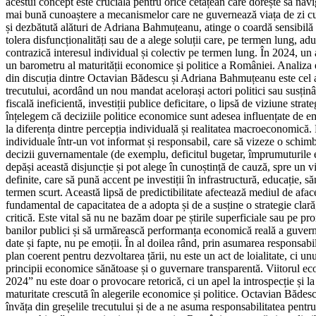
acestui concept este crucială pentru orice cetățean care dorește să navi
mai bună cunoaștere a mecanismelor care ne guvernează viața de zi cu
și dezbătută alături de Adriana Bahmuțeanu, atinge o coardă sensibilă a
tolera disfuncționalități sau de a alege soluții care, pe termen lung, 
contrazică interesul individual și colectiv pe termen lung. În 2024, un
un barometru al maturității economice și politice a României. Analiza e
din discuția dintre Octavian Bădescu și Adriana Bahmuțeanu este cel al
trecutului, acordând un nou mandat acelorași actori politici sau susținâ
fiscală ineficientă, investiții publice deficitare, o lipsă de viziune
înțelegem că deciziile politice economice sunt adesea influențate de em
la diferența dintre percepția individuală și realitatea macroeconomică. Fi
individuale într-un vot informat și responsabil, care să vizeze o schimb
decizii guvernamentale (de exemplu, deficitul bugetar, împrumuturile exc
depăși această disjuncție și pot alege în cunoștință de cauză, spre un v
definite, care să pună accent pe investiții în infrastructură, educație,
termen scurt. Această lipsă de predictibilitate afectează mediul de afac
fundamental de capacitatea de a adopta și de a susține o strategie clară
critică. Este vital să nu ne bazăm doar pe știrile superficiale sau pe pro
banilor publici și să urmărească performanța economică reală a guvernelo
date și fapte, nu pe emoții. În al doilea rând, prin asumarea responsabil
plan coerent pentru dezvoltarea țării, nu este un act de loialitate, ci u
principii economice sănătoase și o guvernare transparentă. Viitorul ec
2024” nu este doar o provocare retorică, ci un apel la introspecție și l
maturitate crescută în alegerile economice și politice. Octavian Bădesc
învăța din greșelile trecutului și de a ne asuma responsabilitatea pentr