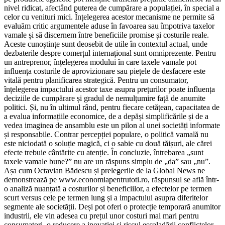
nivel ridicat, afectând puterea de cumpărare a populației, în special a
celor cu venituri mici. Înțelegerea acestor mecanisme ne permite să
evaluăm critic argumentele aduse în favoarea sau împotriva taxelor
vamale și să discernem între beneficiile promise și costurile reale.
Aceste cunoștințe sunt deosebit de utile în contextul actual, unde
dezbaterile despre comerțul internațional sunt omniprezente. Pentru
un antreprenor, înțelegerea modului în care taxele vamale pot
influența costurile de aprovizionare sau piețele de desfacere este
vitală pentru planificarea strategică. Pentru un consumator,
înțelegerea impactului acestor taxe asupra prețurilor poate influența
deciziile de cumpărare și gradul de nemulțumire față de anumite
politici. Și, nu în ultimul rând, pentru fiecare cetățean, capacitatea de
a evalua informațiile economice, de a depăși simplificările și de a
vedea imaginea de ansamblu este un pilon al unei societăți informate
și responsabile. Contrar percepției populare, o politică vamală nu
este niciodată o soluție magică, ci o sabie cu două tăișuri, ale cărei
efecte trebuie cântărite cu atenție. În concluzie, întrebarea „sunt
taxele vamale bune?” nu are un răspuns simplu de „da” sau „nu”.
Așa cum Octavian Bădescu și prelegerile de la Global News ne
demonstrează pe www.economiapentrutoti.ro, răspunsul se află într-
o analiză nuanțată a costurilor și beneficiilor, a efectelor pe termen
scurt versus cele pe termen lung și a impactului asupra diferitelor
segmente ale societății. Deși pot oferi o protecție temporară anumitor
industrii, ele vin adesea cu prețul unor costuri mai mari pentru
consumatori, o reducere a inovației și riscul escaladării conflictelor