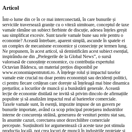
Articol
Într-o lume din ce în ce mai interconectată, în care bunurile și
serviciile traversează granițe cu o viteză uimitoare, conceptul de taxe
vamale rămâne un subiect fierbinte de discuție, adesea înțeles greșit
sau simplificat excesiv. Sunt taxele vamale bune sau rele pentru o
economie? Această întrebare, aparent simplă, ascunde în spatele ei
un complex de mecanisme economice și consecințe pe termen lung.
Ne propunem, în acest articol, să demistificăm acest subiect esențial,
inspirându-ne din „Prelegerile de la Global News”, o sursă
valoroasă de cunoștințe economice, cu contribuția expertului
Octavian Bădescu, un material prețios disponibil pe
www.economiapentrutoti.ro. A înțelege rolul și impactul taxelor
vamale este crucial nu doar pentru economiști sau decidenți politici,
ci pentru fiecare cetățean care dorește să înțeleagă mai bine dinamica
prețurilor, a locurilor de muncă și a bunăstării generale. Această
lecție de economie distilată ne invită să privim dincolo de afirmațiile
populiste și să analizăm impactul real al barierelor comerciale.
Taxele vamale sunt, în esență, impozite impuse de un guvern pe
bunurile importate, având ca scop principal protejarea industriilor
interne de concurența străină, generarea de venituri pentru stat sau,
în anumite cazuri, corectarea unor dezechilibre comerciale
percepute. Susținătorii lor argumentează că aceste taxe pot stimula
producția locală, pot crea locuri de muncă în industriile protejate și