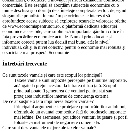
comerciale. Este esențial să abordăm subiectele economice cu o
minte deschisă și o dorință de a înțelege complexitatea lor, depășind
sloganurile populiste. Încurajăm pe oricine este interesat să
aprofundeze aceste subiecte să exploreze resursele valoroase oferite
de www.economiapentrutoti.ro, o platformă dedicată educației
economice accesibile, care subliniază importanța gândirii critice în
fața provocărilor economice actuale. Numai prin educație și
informare corectă putem lua decizii mai bune, atât la nivel
individual, cât și la nivel colectiv, pentru o economie mai robustă și
o societate mai prosperă. #economie
Întrebări frecvente
Ce sunt taxele vamale și care este scopul lor principal?
Taxele vamale sunt impozite percepute pe bunurile importate,
adăugate la prețul acestora la intrarea într-o țară. Scopul
principal poate fi generarea de venituri pentru stat sau
protejarea industriilor interne de concurența externă.
De ce ar susține o țară impunerea taxelor vamale?
Principalul argument este protejarea producătorilor autohtoni,
oferindu-le un avantaj competitiv față de produsele importate
mai ieftine. De asemenea, pot aduce venituri bugetare și pot fi
folosite ca instrument de negociere comercială.
Care sunt dezavantajele majore ale taxelor vamale?