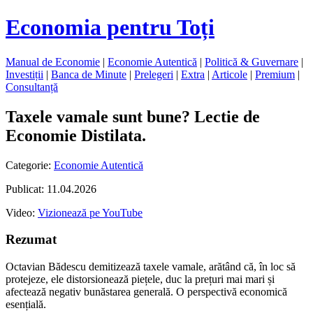
Economia pentru Toți
Manual de Economie
|
Economie Autentică
|
Politică & Guvernare
|
Investiții
|
Banca de Minute
|
Prelegeri
|
Extra
|
Articole
|
Premium
|
Consultanță
Taxele vamale sunt bune? Lectie de
Economie Distilata.
Categorie:
Economie Autentică
Publicat: 11.04.2026
Video:
Vizionează pe YouTube
Rezumat
Octavian Bădescu demitizează taxele vamale, arătând că, în loc să
protejeze, ele distorsionează piețele, duc la prețuri mai mari și
afectează negativ bunăstarea generală. O perspectivă economică
esențială.