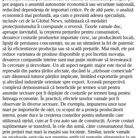
pot asigura o anumită autonomie economică sau securitate națională,
reducând dependența de importuri critice. Pe de altă parte, o analiză
economică mai profundă, așa cum o prezintă adesea specialiștii,
inclusiv cei de la Global News, subliniază că medaliei
protecționismului îi corespunde o reversă. Taxele vamale duc,
aproape inevitabil, la creșterea prețurilor pentru consumatori,
deoarece costurile produselor importate cresc, iar producătorii locali,
lipsiți de presiunea concurenței, nu au un stimulent la fel de puternic
să își eficientizeze producția sau să scadă prețurile. Mai mult, ele pot
reduce varietatea de produse disponibile și pot încetini inovația,
deoarece companiile interne sunt mai puțin motivate să investească
în cercetare și dezvoltare. Un alt aspect negativ major este riscul de
represalii din partea țărilor afectate, ducând la „războaie comerciale”
care dăunează tuturor părților implicate, limitând exporturile proprii
și afectând industriile orientate spre export. Această perspectivă
complexă demonstrează că beneficiile pe termen scurt pentru
anumite sectoare pot fi depășite de costurile pe termen lung pentru
întreaga economie. În practică, efectele taxelor vamale pot fi
observate în diverse sectoare. De exemplu, impunerea unor taxe
mari pe importurile de oțel, cu scopul de a proteja producătorii
interni, poate duce la creșterea costurilor pentru industriile care
utilizează oțelul, cum ar fi cea auto sau de construcții. Aceste costuri
suplimentare se transferă, în cele din urmă, către consumatorul final,
prin prețuri mai mari la mașini sau locuințe. Similar, taxele vamale
pe produsele agricole pot menține artificial prețurile alimentelor la un