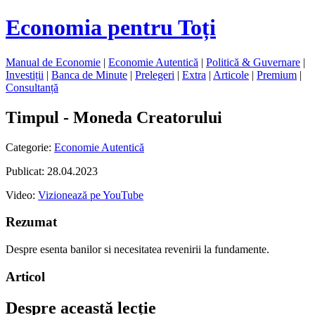
Economia pentru Toți
Manual de Economie
|
Economie Autentică
|
Politică & Guvernare
|
Investiții
|
Banca de Minute
|
Prelegeri
|
Extra
|
Articole
|
Premium
|
Consultanță
Timpul - Moneda Creatorului
Categorie:
Economie Autentică
Publicat: 28.04.2023
Video:
Vizionează pe YouTube
Rezumat
Despre esenta banilor si necesitatea revenirii la fundamente.
Articol
Despre această lecție