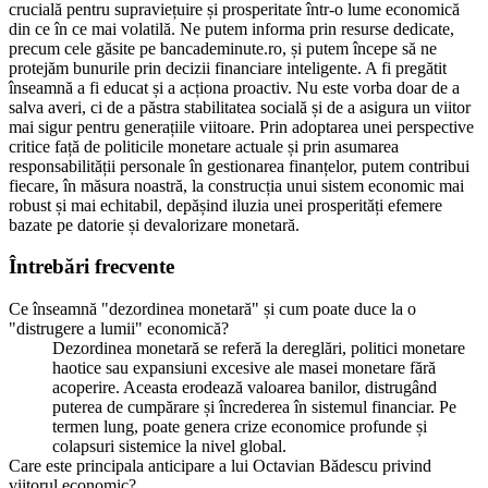
crucială pentru supraviețuire și prosperitate într-o lume economică
din ce în ce mai volatilă. Ne putem informa prin resurse dedicate,
precum cele găsite pe bancademinute.ro, și putem începe să ne
protejăm bunurile prin decizii financiare inteligente. A fi pregătit
înseamnă a fi educat și a acționa proactiv. Nu este vorba doar de a
salva averi, ci de a păstra stabilitatea socială și de a asigura un viitor
mai sigur pentru generațiile viitoare. Prin adoptarea unei perspective
critice față de politicile monetare actuale și prin asumarea
responsabilității personale în gestionarea finanțelor, putem contribui
fiecare, în măsura noastră, la construcția unui sistem economic mai
robust și mai echitabil, depășind iluzia unei prosperități efemere
bazate pe datorie și devalorizare monetară.
Întrebări frecvente
Ce înseamnă "dezordinea monetară" și cum poate duce la o
"distrugere a lumii" economică?
Dezordinea monetară se referă la dereglări, politici monetare
haotice sau expansiuni excesive ale masei monetare fără
acoperire. Aceasta erodează valoarea banilor, distrugând
puterea de cumpărare și încrederea în sistemul financiar. Pe
termen lung, poate genera crize economice profunde și
colapsuri sistemice la nivel global.
Care este principala anticipare a lui Octavian Bădescu privind
viitorul economic?