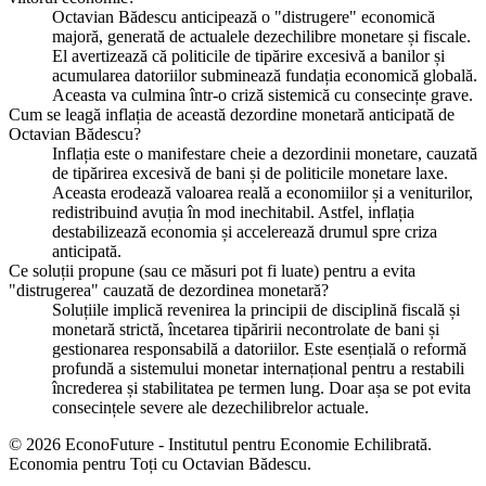
Octavian Bădescu anticipează o "distrugere" economică
majoră, generată de actualele dezechilibre monetare și fiscale.
El avertizează că politicile de tipărire excesivă a banilor și
acumularea datoriilor subminează fundația economică globală.
Aceasta va culmina într-o criză sistemică cu consecințe grave.
Cum se leagă inflația de această dezordine monetară anticipată de
Octavian Bădescu?
Inflația este o manifestare cheie a dezordinii monetare, cauzată
de tipărirea excesivă de bani și de politicile monetare laxe.
Aceasta erodează valoarea reală a economiilor și a veniturilor,
redistribuind avuția în mod inechitabil. Astfel, inflația
destabilizează economia și accelerează drumul spre criza
anticipată.
Ce soluții propune (sau ce măsuri pot fi luate) pentru a evita
"distrugerea" cauzată de dezordinea monetară?
Soluțiile implică revenirea la principii de disciplină fiscală și
monetară strictă, încetarea tipăririi necontrolate de bani și
gestionarea responsabilă a datoriilor. Este esențială o reformă
profundă a sistemului monetar internațional pentru a restabili
încrederea și stabilitatea pe termen lung. Doar așa se pot evita
consecințele severe ale dezechilibrelor actuale.
© 2026 EconoFuture - Institutul pentru Economie Echilibrată.
Economia pentru Toți cu Octavian Bădescu.