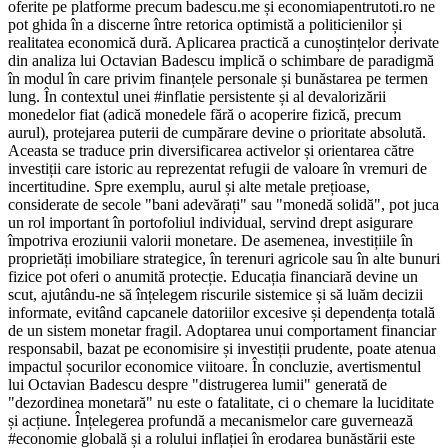
oferite pe platforme precum badescu.me și economiapentrutoti.ro ne
pot ghida în a discerne între retorica optimistă a politicienilor și
realitatea economică dură. Aplicarea practică a cunoștințelor derivate
din analiza lui Octavian Badescu implică o schimbare de paradigmă
în modul în care privim finanțele personale și bunăstarea pe termen
lung. În contextul unei #inflatie persistente și al devalorizării
monedelor fiat (adică monedele fără o acoperire fizică, precum
aurul), protejarea puterii de cumpărare devine o prioritate absolută.
Aceasta se traduce prin diversificarea activelor și orientarea către
investiții care istoric au reprezentat refugii de valoare în vremuri de
incertitudine. Spre exemplu, aurul și alte metale prețioase,
considerate de secole "bani adevărați" sau "monedă solidă", pot juca
un rol important în portofoliul individual, servind drept asigurare
împotriva eroziunii valorii monetare. De asemenea, investițiile în
proprietăți imobiliare strategice, în terenuri agricole sau în alte bunuri
fizice pot oferi o anumită protecție. Educația financiară devine un
scut, ajutându-ne să înțelegem riscurile sistemice și să luăm decizii
informate, evitând capcanele datoriilor excesive și dependența totală
de un sistem monetar fragil. Adoptarea unui comportament financiar
responsabil, bazat pe economisire și investiții prudente, poate atenua
impactul șocurilor economice viitoare. În concluzie, avertismentul
lui Octavian Badescu despre "distrugerea lumii" generată de
"dezordinea monetară" nu este o fatalitate, ci o chemare la luciditate
și acțiune. Înțelegerea profundă a mecanismelor care guvernează
#economie globală și a rolului inflației în erodarea bunăstării este