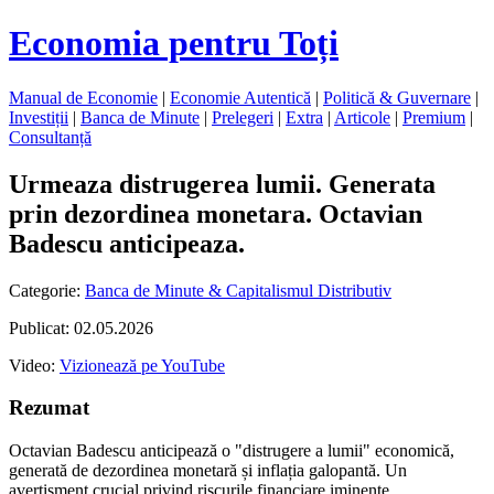
Economia pentru Toți
Manual de Economie
|
Economie Autentică
|
Politică & Guvernare
|
Investiții
|
Banca de Minute
|
Prelegeri
|
Extra
|
Articole
|
Premium
|
Consultanță
Urmeaza distrugerea lumii. Generata
prin dezordinea monetara. Octavian
Badescu anticipeaza.
Categorie:
Banca de Minute & Capitalismul Distributiv
Publicat: 02.05.2026
Video:
Vizionează pe YouTube
Rezumat
Octavian Badescu anticipează o "distrugere a lumii" economică,
generată de dezordinea monetară și inflația galopantă. Un
avertisment crucial privind riscurile financiare iminente.