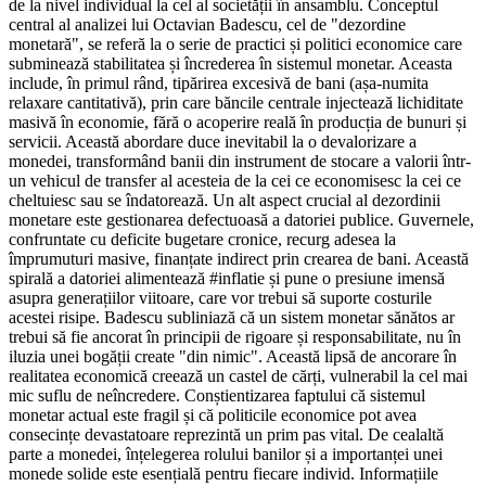
de la nivel individual la cel al societății în ansamblu. Conceptul
central al analizei lui Octavian Badescu, cel de "dezordine
monetară", se referă la o serie de practici și politici economice care
subminează stabilitatea și încrederea în sistemul monetar. Aceasta
include, în primul rând, tipărirea excesivă de bani (așa-numita
relaxare cantitativă), prin care băncile centrale injectează lichiditate
masivă în economie, fără o acoperire reală în producția de bunuri și
servicii. Această abordare duce inevitabil la o devalorizare a
monedei, transformând banii din instrument de stocare a valorii într-
un vehicul de transfer al acesteia de la cei ce economisesc la cei ce
cheltuiesc sau se îndatorează. Un alt aspect crucial al dezordinii
monetare este gestionarea defectuoasă a datoriei publice. Guvernele,
confruntate cu deficite bugetare cronice, recurg adesea la
împrumuturi masive, finanțate indirect prin crearea de bani. Această
spirală a datoriei alimentează #inflatie și pune o presiune imensă
asupra generațiilor viitoare, care vor trebui să suporte costurile
acestei risipe. Badescu subliniază că un sistem monetar sănătos ar
trebui să fie ancorat în principii de rigoare și responsabilitate, nu în
iluzia unei bogății create "din nimic". Această lipsă de ancorare în
realitatea economică creează un castel de cărți, vulnerabil la cel mai
mic suflu de neîncredere. Conștientizarea faptului că sistemul
monetar actual este fragil și că politicile economice pot avea
consecințe devastatoare reprezintă un prim pas vital. De cealaltă
parte a monedei, înțelegerea rolului banilor și a importanței unei
monede solide este esențială pentru fiecare individ. Informațiile