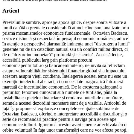
Articol
Previziunile sumbre, aproape apocaliptice, despre soarta viitoare a
lumii capătă o greutate considerabilă atunci când sunt analizate prin
prisma mecanismelor economice fundamentale. Octavian Badescu,
o voce distinctă și respectată în peisajul economic românesc, aduce
în atenție o perspectivă alarmantă: iminența unei "distrugeri a lumii"
generate nu de un cataclism natural sau un conflict militar direct, ci
de o "dezordine monetară" profundă și sistemică. Această lecție,
accesibilă publicului larg prin platforme precum
economiapentrutoti.ro și bancademinute.ro, ne invită să reflectăm
asupra vulnerabilităților sistemului financiar global și a impactului
acestora asupra vieții cotidiene. Înțelegerea acestei teme nu este un
exercițiu intelectual abstract, ci o necesitate pragmatică într-o eră
marcată de incertitudine economică. De la creșterea galopantă a
prețurilor, fenomen cunoscut sub numele de #inflatie, până la
instabilitatea piețelor financiare și erodarea puterii de cumpărare,
semnele acestei dezordini monetare sunt deja vizibile. Articolul de
față își propune să exploreze conceptele esențiale subliniate de
Octavian Badescu, oferind o interpretare accesibilă a riscurilor și o
serie de recomandări practice pentru a naviga prin aceste ape
economice tulburi. Ignorarea acestor avertismente ar echivala cu o
orbire voluntară în fața unor transformări care ne vor afecta pe toți,